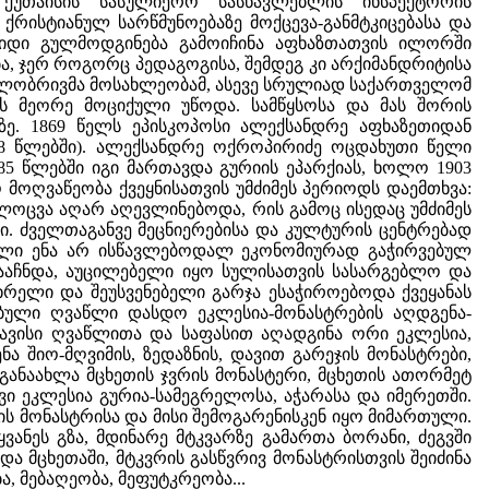
ქუთაისის სასულიერო სასწავლებლის ინსპექტორის
რისტიანულ სარწმუნოებაზე მოქცევა-განმტკიცებასა და
 დიდი გულმოდგინება გამოიჩინა აფხაზთათვის ილორში
ა, ჯერ როგორც პედაგოგისა, შემდეგ კი არქიმანდრიტისა
დგილობრივმა მოსახლეობამ, ასევე სრულიად საქართველომ
ის მეორე მოციქული უწოდა. სამწყსოსა და მას შორის
ზე. 1869 წელს ეპისკოპოსი ალექსანდრე აფხაზეთიდან
898 წლებში). ალექსანდრე ოქროპირიძე ოცდახუთი წელი
85 წლებში იგი მართავდა გურიის ეპარქიას, ხოლო 1903
მოღვაწეობა ქვეყნისათვის უმძიმეს პერიოდს დაემთხვა:
ოცვა აღარ აღევლინებოდა, რის გამოც ისედაც უმძიმეს
. ძველთაგანვე მეცნიერებისა და კულტურის ცენტრებად
ული ენა არ ისწავლებოდალ ეკონომიურად გაჭირვებულ
გააჩნდა, აუცილებელი იყო სულისათვის სასარგებლო და
ხრელი და შეუსვენებელი გარჯა ესაჭიროებოდა ქვეყანას
ებული ღვაწლი დასდო ეკლესია-მონასტრების აღდგენა-
 თავისი ღვაწლითა და საფასით აღადგინა ორი ეკლესია,
 შიო-მღვიმის, ზედაზნის, დავით გარეჯის მონასტრები,
განაახლა მცხეთის ჯვრის მონასტერი, მცხეთის ათორმეტ
ი ეკლესია გურია-სამეგრელოსა, აჭარასა და იმერეთში.
ს მონასტრისა და მისი შემოგარენისკენ იყო მიმართული.
ვანეს გზა, მდინარე მტკვარზე გამართა ბორანი, ძეგვში
ა მცხეთაში, მტკვრის გასწვრივ მონასტრისთვის შეიძინა
, მებაღეობა, მეფუტკრეობა...