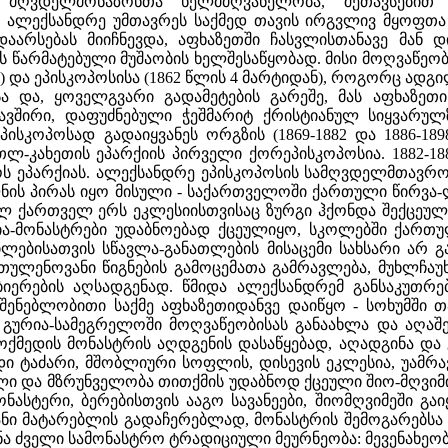
მღვდელმონაზონთა ხელმძღვანელობა, შეთავსებით 
ალექსანდრე უმთავრეს საქმედ თავის ირგვლივ მყოფთა ქ
აარსებას მიიჩნევდა, აფხაზეთში ჩასვლისთანავე მან
 წარმატებული მუშაობის ხელშესაწყობად. მისი მოღვაწეობ
ნ) და ეპისკოპოსისა (1862 წლის 4 მარტიდან), როგორც ა
სა და, ყოველგვარი გადამეტების გარეშე, მას აფხაზეთ
ავშირი, დაფუძნებული ჭეშმარიტ ქრისტიანულ სიყვარულ
პისკოპოსად გადაიყვანეს ორგზის (1869-1882 და 1886-1
ლ-კახეთის ეპარქიის პირველი ქორეპისკოპოსია. 1882-18
ს ეპარქიას. ალექსანდრე ეპისკოპოსის სამღვდელმთავრო 
ს პირას იყო მისული - საქართველოში ქართული წირვა-ლ
ლ ქართველ ერს ეკლესიისთვისაც ზურგი ჰქონდა შექცეული
ა-მონასტრები უდაბნოებად ქცეულიყო, სკოლებში ქართ
ლებისათვის სწავლა-განათლების მისაცემი სახსარი არ 
თულენოვანი წიგნების გამოცემათა გამრავლება, მუხლჩაუ
იერების აღსადგენად. წმიდა ალექსანდრემ განსაკუთრ
ღმშენებლობითი საქმე აფხაზეთიდანვე დაიწყო - სოხუმში
გურია-სამეგრელოში მოღვაწეობისას განაახლა და აღაშენა
ქმედის მონასტრის აღდგენის დასაწყებად, აღადგინა და 
 ტაძარი, მშობლიური სოფლის, დისევის ეკლესია, უამრავ
ლი და მზრუნველობა თითქმის უდაბნოდ ქცეული შიო-მღვიმი
ასტერი, ბერებისთვის ააგო სავანეები, შიომღვიმეში გაიყ
ანი მატარებლის გადაჩერებლად, მონასტრის შემოგარებსა დ
ინა ძველი სამონასტრო ტრადიციული მეურნეობა: მევენახეობა