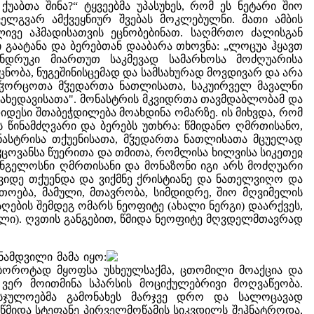
 ქუაბთა შინა?“ ტყვეებმა უპასუხეს, რომ ეს ნეტარი შიო
ელგვარ ამქვეყნიურ შვებას მოკლებულნი. მათი ამბის
ლივე აჰმადისათვის ეცნობებინათ. საღმრთო ძალისგან
 გაატანა და ბერებთან დააბარა თხოვნა: „ლოცუა ჰყავთ
ნდრუკი მიართუთ საკმევად სამარხოსა მოძღუარისა
აცნობა, ნუგეშინისცემად და სამსახურად მოვდივარ და არა
 უჴორცოთა მჴედართა ნათლისათა, საკუირველ მავალნი
სახედავისათა". მონასტრის მკვიდრთა თავმდაბლობამ და
იდესი შთაბეჭდილება მოახდინა ომარზე. ის მიხვდა, რომ
ს წინამძღვარი და ბერებს უთხრა: წმიდანო ღმრთისანო,
ონასტრისა თქუენისათა, მჴედართა ნათლისათა მცუელად
ჴცოვანსა წუერითა და თმითა, რომლისა ხილვისა სიკეთეჲ
ანგელოსნი ღმრთისანი და მონაზონი იგი არს მოძღუარი
ოვიდე თქუენდა და ვიქმნე ქრისტიანე და ნათელვიღო და
თოება, მამული, მთავრობა, სიმდიდრე, შიო მღვიმელის
ღების შემდეგ ომარს ნეოფიტე (ახალი ნერგი) დაარქვეს,
ილი). ღვთის განგებით, წმიდა ნეოფიტე მღვდელმთავრად
ნამდვილი მამა იყო:
 ბოროტად მყოფსა უსხეულსაქმა, ცთომილი მოაქცია და
 ვერ მოითმინა სპარსის მოციქულებრივი მოღვაწეობა.
 უსჯულოებმა გამონახეს მარჯვე დრო და სალოცავად
 წმიდა სტეფანე პირველმოწამის სიკვდილს შეჰნატროდა,