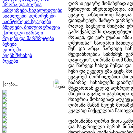
ღირსი ევაგრე მონაზვნად ა
პროზა და პოეზია
წერილით იწვრთნებოდა. ახ
სიმღერები, საგალობლები
ევაგრე სანადიროდ წავიდა 
სიახლეები, აღმოჩენები
დაიფანტნენ. მარტო დარჩენ
საინტერესო სტატიები
რაღაც საჭმელი მიიტანა ე
ბმულები, ბიბლიოგრაფია
გამოქვაბულში დაყუდებული 
ქართული იარაღი
მოსავი, და ვარ ქუაბსა ამ
რუკები და მარშრუტები
ღმერთსა“. საოცარი სახილვ
ბუნება
შენ და არცა წარვიდე სახ
ფორუმი
მეუდაბნოების სიმძიმეს ვ
ჩვენს შესახებ
დაგიტეო“. ღირსმა შიომ წმიდ
რუკები
და წარვედ სახედ შენდა და
ჩემი და უკუეთუ გზა გცეს, მ
ევაგრემ მორჩილებით მიიღ
ნაპირზე. სასახლეში დაბრუ
მტკვართან კვლავ აღსრულდა
მამების ღვაწლი გაცხადდა 
მთავრის მონაზვნად აღკვეც
ღირსმა მამამ მეფეს მონაზვ
კუალად მიქცეულთა ნათხევა
ფარსმანმა ღირსი შიოს გამ
და საკვრიველი ბერის წინა
მეფისათვის დამახასიათებ