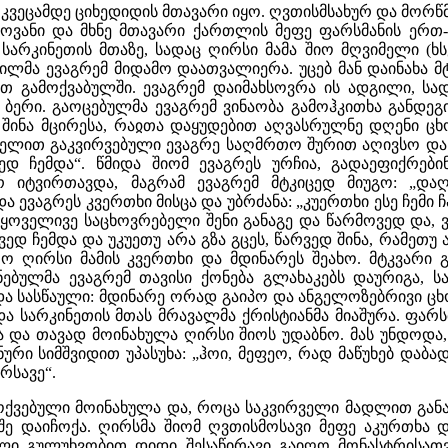
ღკვეცამდე ციხედიდის მთავარი იყო. ღვთისმსახურ და მორ
ოვანი და მხნე მთავარი ქართლის მეფე ფარსმანის ერთ
სარკინეთის მთაზე, სადაც ღირსი მამა შიო მღვიმელი (ხს
ილმა ევაგრემ მიდამო დაათვალიერა. უცებ მან დაინახა 
რთ გამოქვაბულში. ევაგრემ დაიმახსოვრა ის ადგილი, ს
ბერი. გაოცებულმა ევაგრემ ვინაობა გამოჰკითხა განდეგი
ას შინა მცირესა, რაჲთა დაყუდებით აღვასრულნე დღენი 
ელით გაკვირვებული ევაგრე საღმრთო შურით აღივსო და 
ედ ჩემდა“. წმიდა შიომ ევაგრეს ურჩია, გადაეფიქრები
ერ იტვირთავდა, მაგრამ ევაგრემ მტკიცედ მიუგო: „დ
ა ევაგრეს კვერთხი მისცა და უბრძანა: „კუერთხი ესე ჩემი 
 ყოველივე საცხოვრებელი შენი განაგე და წარმოვედ და, 
ოვედ ჩემდა და უკუეთუ არა გზა გცეს, წარვედ შინა, რამეთუ
ო ღირსი მამის კვერთხი და მდინარეს შეახო. მტკვარი 
ნებულმა ევაგრემ თავისი ქონება გლახაკებს დაურიგა, 
 სასწაული: მდინარე ორად გაიპო და ანგელოზებრივი ცხო
და სარკინეთის მთას მრავალმა ქრისტიანმა მიაშურა. ფარ
ა და თავად მოინახულა ღირსი შიოს უდაბნო. მას უნდოდა,
ნური სიმშვიდით უპასუხა: „ჰოი, მეფეო, რად მაწუხებ დაბ
რსავე“.
ოქვებული მოინახულა და, როცა საკვირველი მადლით განათ
შე დაიჩოქა. ღირსმა შიომ ღვთისმოსავი მეფე აკურთხა დ
ელი გულუხვობით დიდი შესაწირავი გაიღო მონასტრისათვ