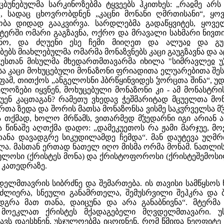
ცბუნებულმა სარკინოზებმა ტყვეებს ჰკითხეს: „რაჲმე არს
, სადაც ცხოვრობდნენ „კაცნი მონანი ღმრთისანი“, ყოვ
ბა დიდად გააკვირვა. სარდლებმა გადაწყვიტეს, ყოვე
ტერში ომარი გაგზავნა, ოქრო და მრავალი სახმარი ნივთი
ანო, და ძღუენი ესე ჩემი მიიღეთ და ალუაჲ და გუ
აბებს მიახლებულმა ომარმა მონაზვნებს კაცი გაუგზავნა და 
ჭესთან მისულმა მხედართმთავარმა იხილა "სიმრავლეჲ
სა კაცი მოხუცებული მონაზონი ფრიადითა ელუარებითა შე
ამ, თითქოს „ანგელოსნი ჰბრწყინვიდეს ჴორცთა შინა“, უდ
ლოზები იყვნენ, მოხუცებული მონაზონი კი - ამ მონასტრი
ქუენ კაცთაგან? რამეთუ ვხედავ ჭეშმარიტად მცუელთა მ
თა ზედა და შორის მათსა მონაზონსა ვისმე საკჳრველსა მ
 თქმად, ხოლო მრწამს, ვითარმედ მჴედარნი იგი არიან 
ა წინაშე აღთქმა დადო: „დამეკუეთოს რა ჟამი მარჯუე, მ
თანა დავადგრე სიკუდილამდე ჩემდა“. მან დაუტევა უღმრ
ლა. მასთან ერთად ნათელ იღო მისმა ორმა მონამ. ნათლის
დულოსი (ქრისტეს მონა) და ქრისტოფოროსი (ქრისტეშემოს
 კათედრაზე.
ელმთავრის სიბრძნე და შემართება. ის თავისი სამწყსოს 
ძლიერა, სნეული განამრთელა, შემუსრვილი შეჰკრა და
დგრა მათ თანა, დაიცუნა და არა განაბნივნა“. მტერმა
ს, მოეკლათ ქრისტეს მქადაგებელი მღვდელმთავარი.
ვს დაესხნენ. უსჯულოებმა იცოდნენ, რომ წმიდა ნეოფიტე