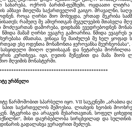
ი სახარება, ოქროს ბარძიმ-ფეშხუმი, ოცდაათი ლიტრა
ის ამბავი მთელმა საქართველომ გაიგო. მრავალნი, საღ
ბოდნენ. როცა ღირსი შიო მოხუცდა, ერთად შეკრიბა საძ
ნისათჳს; რამეთუ მე ამიერითგან მეგულვების შთასვლა მ
ათ მოძღვართან დაშორება, დიდხანს ევედრებოდნენ მონა
. წმიდა მამამ ღირსი ევაგრე გამოარჩია. წმიდა ევაგრეს
ურებასა ძმათასა, ვინაცა ნუ მაიძულებ მე ხელ ყოფად საქ
თვად ესე ოდენთა მონაზონთა ჯეროვანსა მეურნეობასა“, - შ
სასყიდელი მიიღო ღუთისაგან და ნეტარება მორჩილთა 
რის კურთხევა. იგი, ღვთის შეწევნით და მამა შიოს 
იო მღვიმის მონასტერში.
**********************************************
იტე ურბნელი
ტე წარმოშობით სპარსელი იყო. VII საუკუნეში „არაბთა დ
სპით საქართველოს შემოესია. ლიახვის ხეობის მოოხრე
აკენ. მტკვრისა და არაგვის შესართავთან, სოფელ ციხედ
მოქნილნი“, მისი დაურბებლობა სირცხვილად და სულთნის
 მდინარის გადალახვა ვერაფრით შეძლეს.