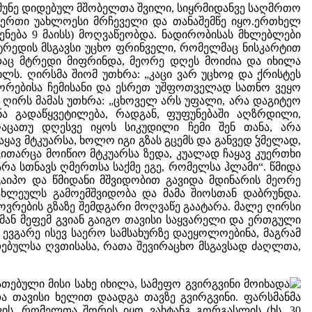
წმუნე დიდებულ მშობელთა შვილი, სიყრმიდანვე საღმრთო
-ერთი უახლოესი მრჩეველი და თანაშემწე იყო.ერთხელ
ენება 9 მაისს) მოღვაწეობდა. ნადირობისას მხლებლები
მტრედის მსგავსი უცხო ფრინველი, რომელმაც ნისკარტით
ადაც მტრედი მიფრინდა, მეორე დღეს მოიძია და იხილა
ლს. ღირსმა შიომ უთხრა: „კაცი ვარ უცხოჲ და ქრისტეს
ცხორებისა ჩემისანი და ესრეთ უშფოთველად სათნო ვეყო
ღირს მამას უთხრა: „ცხოველ არს უფალი, არა დაგიტეო
ნა გადაწყვეტილება, რადგან, ფუფუნებაში აღზრდილი,
აღაცათუ დღესვე იყოს სიკუდილი ჩემი შენ თანა, არა
ჩაყავ მტკუარსა, ხოლო იგი გზას გცემს და განვედ ჴმელად,
ვითარცა მოიწიო მტკუარსა ზედა, კუალად ჩაყავ კუერთხი
 არა სთნავს ღმერთსა საქმე ეგე, რომელსა ჰლამი“. წმიდა
გაიპო და წმიდანი მშვიდობით გავიდა მდინარის მეორე
სახლეულს გამოემშვიდობა და მამა შიოსთან დაბრუნდა.
ვრების გზაზე შემდგარი მოღვაწე გაატარა. მალე ღირსი
სმან მეფემ გვიან გაიგო თავისი საყვარელი და ერთგული
 ევგარე ისევ საერო სამსახურზე დაეყოლოებინა, მაგრამ
ადებულსა ღვთისასა, რათა შევირაცხო მსგავსად ძაღლთა,
ებული მისი სახე იხილა, სამეფო გვირგვინი მოიხადა
ა თავისი ხელით დაადგა თავზე გვირგვინი. ფარსმანმა
ის, რომელთა შორის იყო ვახტანგ გორგასლის (ხს. 30