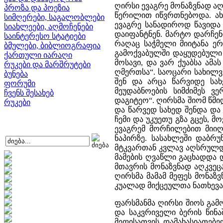
ღირსი ევაგრე მონაზვნად ა
პროზა და პოეზია
წერილით იწვრთნებოდა. ახ
სიმღერები, საგალობლები
ევაგრე სანადიროდ წავიდა 
სიახლეები, აღმოჩენები
დაიფანტნენ. მარტო დარჩენ
საინტერესო სტატიები
რაღაც საჭმელი მიიტანა ე
ბმულები, ბიბლიოგრაფია
გამოქვაბულში დაყუდებული 
ქართული იარაღი
მოსავი, და ვარ ქუაბსა ამ
რუკები და მარშრუტები
ღმერთსა“. საოცარი სახილვ
ბუნება
შენ და არცა წარვიდე სახ
ფორუმი
მეუდაბნოების სიმძიმეს ვ
ჩვენს შესახებ
დაგიტეო“. ღირსმა შიომ წმიდ
რუკები
და წარვედ სახედ შენდა და
ჩემი და უკუეთუ გზა გცეს, მ
ევაგრემ მორჩილებით მიიღ
ნაპირზე. სასახლეში დაბრუ
მტკვართან კვლავ აღსრულდა
მამების ღვაწლი გაცხადდა 
მთავრის მონაზვნად აღკვეც
ღირსმა მამამ მეფეს მონაზვ
კუალად მიქცეულთა ნათხევა
ფარსმანმა ღირსი შიოს გამ
და საკვრიველი ბერის წინა
მეფისათვის დამახასიათებ