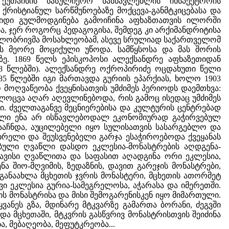
ქუთაისის სასულიერო სასწავლებლის ინსპექტორის
რისტიანულ სარწმუნოებაზე მოქცევა-განმტკიცებასა და
 დიდი გულმოდგინება გამოიჩინა აფხაზთათვის ილორში
ა, ჯერ როგორც პედაგოგისა, შემდეგ კი არქიმანდრიტისა
დგილობრივმა მოსახლეობამ, ასევე სრულიად საქართველომ
ის მეორე მოციქული უწოდა. სამწყსოსა და მას შორის
ზე. 1869 წელს ეპისკოპოსი ალექსანდრე აფხაზეთიდან
898 წლებში). ალექსანდრე ოქროპირიძე ოცდახუთი წელი
85 წლებში იგი მართავდა გურიის ეპარქიას, ხოლო 1903
მოღვაწეობა ქვეყნისათვის უმძიმეს პერიოდს დაემთხვა:
ოცვა აღარ აღევლინებოდა, რის გამოც ისედაც უმძიმეს
. ძველთაგანვე მეცნიერებისა და კულტურის ცენტრებად
ული ენა არ ისწავლებოდალ ეკონომიურად გაჭირვებულ
გააჩნდა, აუცილებელი იყო სულისათვის სასარგებლო და
ხრელი და შეუსვენებელი გარჯა ესაჭიროებოდა ქვეყანას
ებული ღვაწლი დასდო ეკლესია-მონასტრების აღდგენა-
 თავისი ღვაწლითა და საფასით აღადგინა ორი ეკლესია,
 შიო-მღვიმის, ზედაზნის, დავით გარეჯის მონასტრები,
განაახლა მცხეთის ჯვრის მონასტერი, მცხეთის ათორმეტ
ი ეკლესია გურია-სამეგრელოსა, აჭარასა და იმერეთში.
ს მონასტრისა და მისი შემოგარენისკენ იყო მიმართული.
ვანეს გზა, მდინარე მტკვარზე გამართა ბორანი, ძეგვში
ა მცხეთაში, მტკვრის გასწვრივ მონასტრისთვის შეიძინა
, მებაღეობა, მეფუტკრეობა...