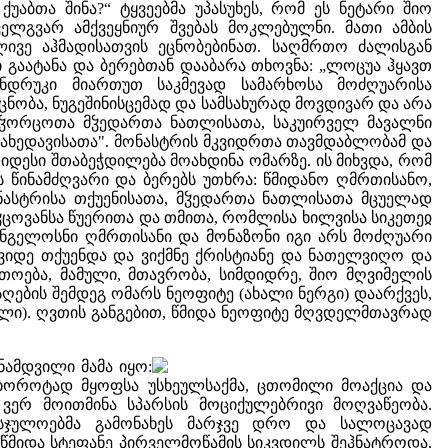
 ქუაბთა შინა?“ ტყვეებმა უპასუხეს, რომ ეს ნეტარი შიო
ელგვარ ამქვეყნიურ შვებას მოკლებულნი. მათი ამბის
ლივე აჰმადისათვის ეცნობებინათ. საღმრთო ძალისგან
 გაატანა და ბერებთან დააბარა თხოვნა: „ლოცუა ჰყავთ
ნდრუკი მიართუთ საკმევად სამარხოსა მოძღუარისა
აცნობა, ნუგეშინისცემად და სამსახურად მოვდივარ და არა
 უჴორცოთა მჴედართა ნათლისათა, საკუირველ მავალნი
სახედავისათა". მონასტრის მკვიდრთა თავმდაბლობამ და
იდესი შთაბეჭდილება მოახდინა ომარზე. ის მიხვდა, რომ
ს წინამძღვარი და ბერებს უთხრა: წმიდანო ღმრთისანო,
ონასტრისა თქუენისათა, მჴედართა ნათლისათა მცუელად
ჴცოვანსა წუერითა და თმითა, რომლისა ხილვისა სიკეთეჲ
ანგელოსნი ღმრთისანი და მონაზონი იგი არს მოძღუარი
ოვიდე თქუენდა და ვიქმნე ქრისტიანე და ნათელვიღო და
თოება, მამული, მთავრობა, სიმდიდრე, შიო მღვიმელის
ღების შემდეგ ომარს ნეოფიტე (ახალი ნერგი) დაარქვეს,
ილი). ღვთის განგებით, წმიდა ნეოფიტე მღვდელმთავრად
ნამდვილი მამა იყო:
 ბოროტად მყოფსა უსხეულსაქმა, ცთომილი მოაქცია და
 ვერ მოითმინა სპარსის მოციქულებრივი მოღვაწეობა.
 უსჯულოებმა გამონახეს მარჯვე დრო და სალოცავად
 წმიდა სტეფანე პირველმოწამის სიკვდილს შეჰნატროდა,