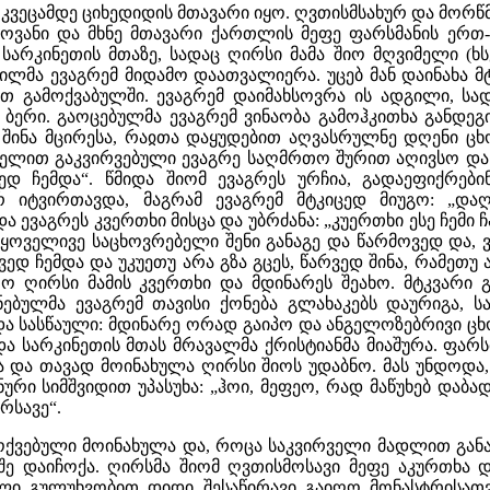
ღკვეცამდე ციხედიდის მთავარი იყო. ღვთისმსახურ და მორ
ოვანი და მხნე მთავარი ქართლის მეფე ფარსმანის ერთ
სარკინეთის მთაზე, სადაც ღირსი მამა შიო მღვიმელი (ხს
ილმა ევაგრემ მიდამო დაათვალიერა. უცებ მან დაინახა 
რთ გამოქვაბულში. ევაგრემ დაიმახსოვრა ის ადგილი, ს
ბერი. გაოცებულმა ევაგრემ ვინაობა გამოჰკითხა განდეგი
ას შინა მცირესა, რაჲთა დაყუდებით აღვასრულნე დღენი 
ელით გაკვირვებული ევაგრე საღმრთო შურით აღივსო და 
ედ ჩემდა“. წმიდა შიომ ევაგრეს ურჩია, გადაეფიქრები
ერ იტვირთავდა, მაგრამ ევაგრემ მტკიცედ მიუგო: „დ
ა ევაგრეს კვერთხი მისცა და უბრძანა: „კუერთხი ესე ჩემი 
 ყოველივე საცხოვრებელი შენი განაგე და წარმოვედ და, 
ოვედ ჩემდა და უკუეთუ არა გზა გცეს, წარვედ შინა, რამეთუ
ო ღირსი მამის კვერთხი და მდინარეს შეახო. მტკვარი 
ნებულმა ევაგრემ თავისი ქონება გლახაკებს დაურიგა, 
 სასწაული: მდინარე ორად გაიპო და ანგელოზებრივი ცხო
და სარკინეთის მთას მრავალმა ქრისტიანმა მიაშურა. ფარ
ა და თავად მოინახულა ღირსი შიოს უდაბნო. მას უნდოდა,
ნური სიმშვიდით უპასუხა: „ჰოი, მეფეო, რად მაწუხებ დაბ
რსავე“.
ოქვებული მოინახულა და, როცა საკვირველი მადლით განათ
შე დაიჩოქა. ღირსმა შიომ ღვთისმოსავი მეფე აკურთხა დ
ელი გულუხვობით დიდი შესაწირავი გაიღო მონასტრისათვ