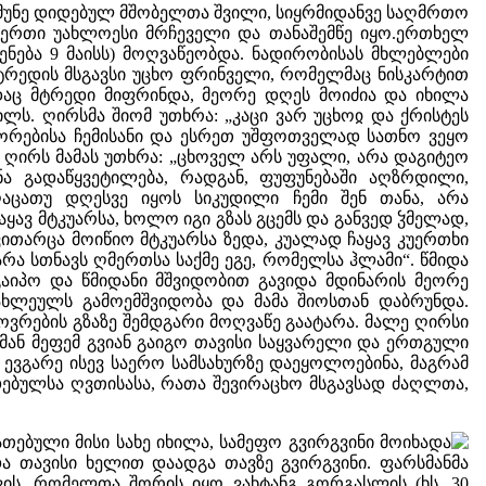
წმუნე დიდებულ მშობელთა შვილი, სიყრმიდანვე საღმრთო
-ერთი უახლოესი მრჩეველი და თანაშემწე იყო.ერთხელ
ენება 9 მაისს) მოღვაწეობდა. ნადირობისას მხლებლები
მტრედის მსგავსი უცხო ფრინველი, რომელმაც ნისკარტით
ადაც მტრედი მიფრინდა, მეორე დღეს მოიძია და იხილა
ლს. ღირსმა შიომ უთხრა: „კაცი ვარ უცხოჲ და ქრისტეს
ცხორებისა ჩემისანი და ესრეთ უშფოთველად სათნო ვეყო
ღირს მამას უთხრა: „ცხოველ არს უფალი, არა დაგიტეო
ნა გადაწყვეტილება, რადგან, ფუფუნებაში აღზრდილი,
აღაცათუ დღესვე იყოს სიკუდილი ჩემი შენ თანა, არა
ჩაყავ მტკუარსა, ხოლო იგი გზას გცემს და განვედ ჴმელად,
ვითარცა მოიწიო მტკუარსა ზედა, კუალად ჩაყავ კუერთხი
 არა სთნავს ღმერთსა საქმე ეგე, რომელსა ჰლამი“. წმიდა
გაიპო და წმიდანი მშვიდობით გავიდა მდინარის მეორე
სახლეულს გამოემშვიდობა და მამა შიოსთან დაბრუნდა.
ვრების გზაზე შემდგარი მოღვაწე გაატარა. მალე ღირსი
სმან მეფემ გვიან გაიგო თავისი საყვარელი და ერთგული
 ევგარე ისევ საერო სამსახურზე დაეყოლოებინა, მაგრამ
ადებულსა ღვთისასა, რათა შევირაცხო მსგავსად ძაღლთა,
ებული მისი სახე იხილა, სამეფო გვირგვინი მოიხადა
ა თავისი ხელით დაადგა თავზე გვირგვინი. ფარსმანმა
ის, რომელთა შორის იყო ვახტანგ გორგასლის (ხს. 30