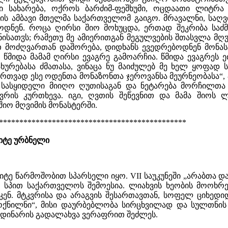
ი სახარება, ოქროს ბარძიმ-ფეშხუმი, ოცდაათი ლიტრა
ის ამბავი მთელმა საქართველომ გაიგო. მრავალნი, საღ
ბოდნენ. როცა ღირსი შიო მოხუცდა, ერთად შეკრიბა საძ
ნისათჳს; რამეთუ მე ამიერითგან მეგულვების შთასვლა მ
ათ მოძღვართან დაშორება, დიდხანს ევედრებოდნენ მონა
. წმიდა მამამ ღირსი ევაგრე გამოარჩია. წმიდა ევაგრეს
ურებასა ძმათასა, ვინაცა ნუ მაიძულებ მე ხელ ყოფად საქ
თვად ესე ოდენთა მონაზონთა ჯეროვანსა მეურნეობასა“, - შ
სასყიდელი მიიღო ღუთისაგან და ნეტარება მორჩილთა 
რის კურთხევა. იგი, ღვთის შეწევნით და მამა შიოს 
იო მღვიმის მონასტერში.
**********************************************
იტე ურბნელი
ტე წარმოშობით სპარსელი იყო. VII საუკუნეში „არაბთა დ
სპით საქართველოს შემოესია. ლიახვის ხეობის მოოხრე
აკენ. მტკვრისა და არაგვის შესართავთან, სოფელ ციხედ
მოქნილნი“, მისი დაურბებლობა სირცხვილად და სულთნის
 მდინარის გადალახვა ვერაფრით შეძლეს.