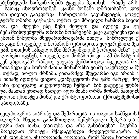
ცბუნებულმა სარკინოზებმა ტყვეებს ჰკითხეს: „რაჲმე არს
, სადაც ცხოვრობდნენ „კაცნი მონანი ღმრთისანი“, ყოვ
ბა დიდად გააკვირვა. სარდლებმა გადაწყვიტეს, ყოვე
ტერში ომარი გაგზავნა, ოქრო და მრავალი სახმარი ნივთი
ანო, და ძღუენი ესე ჩემი მიიღეთ და ალუაჲ და გუ
აბებს მიახლებულმა ომარმა მონაზვნებს კაცი გაუგზავნა და 
ჭესთან მისულმა მხედართმთავარმა იხილა "სიმრავლეჲ
სა კაცი მოხუცებული მონაზონი ფრიადითა ელუარებითა შე
ამ, თითქოს „ანგელოსნი ჰბრწყინვიდეს ჴორცთა შინა“, უდ
ლოზები იყვნენ, მოხუცებული მონაზონი კი - ამ მონასტრი
ქუენ კაცთაგან? რამეთუ ვხედავ ჭეშმარიტად მცუელთა მ
თა ზედა და შორის მათსა მონაზონსა ვისმე საკჳრველსა მ
 თქმად, ხოლო მრწამს, ვითარმედ მჴედარნი იგი არიან 
ა წინაშე აღთქმა დადო: „დამეკუეთოს რა ჟამი მარჯუე, მ
თანა დავადგრე სიკუდილამდე ჩემდა“. მან დაუტევა უღმრ
ლა. მასთან ერთად ნათელ იღო მისმა ორმა მონამ. ნათლის
დულოსი (ქრისტეს მონა) და ქრისტოფოროსი (ქრისტეშემოს
 კათედრაზე.
ელმთავრის სიბრძნე და შემართება. ის თავისი სამწყსოს 
ძლიერა, სნეული განამრთელა, შემუსრვილი შეჰკრა და
დგრა მათ თანა, დაიცუნა და არა განაბნივნა“. მტერმა
ს, მოეკლათ ქრისტეს მქადაგებელი მღვდელმთავარი.
ვს დაესხნენ. უსჯულოებმა იცოდნენ, რომ წმიდა ნეოფიტე