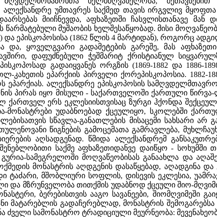
მღვდელმონაზონთა ხელმძღვანელობა, შეთავსებით 
ალექსანდრე უმთავრეს საქმედ თავის ირგვლივ მყოფთა ქ
აარსებას მიიჩნევდა, აფხაზეთში ჩასვლისთანავე მან
 წარმატებული მუშაობის ხელშესაწყობად. მისი მოღვაწეობ
ნ) და ეპისკოპოსისა (1862 წლის 4 მარტიდან), როგორც ა
სა და, ყოველგვარი გადამეტების გარეშე, მას აფხაზეთ
ავშირი, დაფუძნებული ჭეშმარიტ ქრისტიანულ სიყვარულ
პისკოპოსად გადაიყვანეს ორგზის (1869-1882 და 1886-1
ლ-კახეთის ეპარქიის პირველი ქორეპისკოპოსია. 1882-18
ს ეპარქიას. ალექსანდრე ეპისკოპოსის სამღვდელმთავრო 
ს პირას იყო მისული - საქართველოში ქართული წირვა-ლ
ლ ქართველ ერს ეკლესიისთვისაც ზურგი ჰქონდა შექცეული
ა-მონასტრები უდაბნოებად ქცეულიყო, სკოლებში ქართ
ლებისათვის სწავლა-განათლების მისაცემი სახსარი არ 
თულენოვანი წიგნების გამოცემათა გამრავლება, მუხლჩაუ
იერების აღსადგენად. წმიდა ალექსანდრემ განსაკუთრ
ღმშენებლობითი საქმე აფხაზეთიდანვე დაიწყო - სოხუმში
გურია-სამეგრელოში მოღვაწეობისას განაახლა და აღაშენა
ქმედის მონასტრის აღდგენის დასაწყებად, აღადგინა და 
 ტაძარი, მშობლიური სოფლის, დისევის ეკლესია, უამრავ
ლი და მზრუნველობა თითქმის უდაბნოდ ქცეული შიო-მღვიმი
ასტერი, ბერებისთვის ააგო სავანეები, შიომღვიმეში გაიყ
ანი მატარებლის გადაჩერებლად, მონასტრის შემოგარებსა დ
ინა ძველი სამონასტრო ტრადიციული მეურნეობა: მევენახეობა