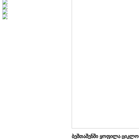
ბეშთაშენში ყოფილა ციკლოპ