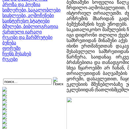
ბეშთაშენი სოფელია წალკი
პროზა და პოეზია
ჩრდილო-აღმოსავლეთით, წა
სიმღერები, საგალობლები
ისტორიულ თრიალეთში. ძვე
სიახლეები, აღმოჩენები
არზრუმის მხარიდან გადმ
საინტერესო სტატიები
ბეშქენაშენის ხევს უწოდებ
ბმულები, ბიბლიოგრაფია
საკათალიკოსო მამულების ჩ
ქართული იარაღი
იგი დიდრონი თლილი ქვები
რუკები და მარშრუტები
სამხრეთიდან მინაშენი აქვ
ბუნება
ისინი ერთმანეთთან დაკ
ფორუმი
შესასვლელი სამხრეთიდან
ჩვენს შესახებ
წარწერა, საიდანაც ირკვ
რუკები
ბრძანებითა და თანადგომით
სხვა წყაროებში არ ჩანან,
თრიალეთიდან ბაღვაშების 
ყორეში, დასავლეთით, ჩაყ
ეკლესიის მშენებლობაზე 
ეკლესიიდან (ნათლისმცემლის