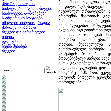
ბეშთაშენი სოფელია წალკ
პროზა და პოეზია
ჩრდილო-აღმოსავლეთით, წა
სიმღერები, საგალობლები
ისტორიულ თრიალეთში. ძვე
სიახლეები, აღმოჩენები
არზრუმის მხარიდან გად
საინტერესო სტატიები
ბეშქენაშენის ხევს უწოდებ
ბმულები, ბიბლიოგრაფია
საკათალიკოსო მამულები
ქართული იარაღი
ეკლესია. იგი დიდრონი თლ
რუკები და მარშრუტები
შენობას სამხრეთიდან მი
ბუნება
მთავარი ნავი. ისინი ერთ
ფორუმი
თაღით. შესასვლელი სა
ჩვენს შესახებ
ასომთავრული წარწერა, სა
რუკები
ვახტანგის ბრძანებითა 
მოხსენიებული პირები სხვა 
იყოს გაკეთებული თრიალეთ
ეკლესიის გალავნის ყორე
საიდანაც ჩანს, რომ ეკლე
სოფლის პირველი ეკლესიი
თარიღდება.