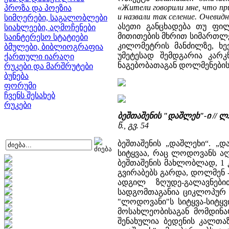
«Жители говорили мне, что пр
პროზა და პოეზია
и назвали так селение. Очевид
სიმღერები, საგალობლები
ასეთი განცხადება თუ ფი
სიახლეები, აღმოჩენები
მითითების მხრით სიმართლე
საინტერესო სტატიები
კილომეტრის მანძილზე, ხ
ბმულები, ბიბლიოგრაფია
უმეტესად შემდგარია კარკ
ქართული იარაღი
ნაგებობათაგან დოლმენების
რუკები და მარშრუტები
ბუნება
ფორუმი
ჩვენს შესახებ
რუკები
ბეშთაშენის "დაშლეხ"-ი // 
წ., გვ. 54
ბეშთაშენის „დაშლეხი“. „დ
სიტყვაა, რაც ლოდოვანს ა
ბეშთაშენის მახლობლად, 1 
გვირაბებს გარდა, დოლმენ -
ადგილ ზღუდე-გალავნებ
სადგომთაგანია ციკლოპურ
"ლოდოვანი"ს სიტყვა-სიტყვ
მოსახლეობისაგან მომდინ
შენახულია ბედენის კალთაზ