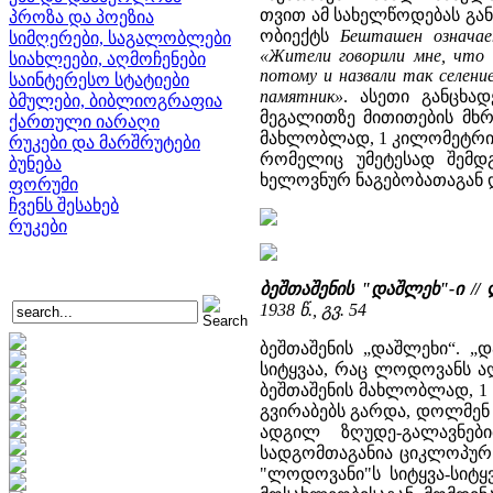
თვით ამ სახელწოდებას გან
პროზა და პოეზია
ობიექტს
Бешташен означа
სიმღერები, საგალობლები
«Жители говорили мне, что 
სიახლეები, აღმოჩენები
потому и назвали так селени
საინტერესო სტატიები
памятник»
. ასეთი განცხა
ბმულები, ბიბლიოგრაფია
მეგალითზე მითითების მხრ
ქართული იარაღი
მახლობლად, 1 კილომეტრის
რუკები და მარშრუტები
რომელიც უმეტესად შემდგ
ბუნება
ხელოვნურ ნაგებობათაგან 
ფორუმი
ჩვენს შესახებ
რუკები
ბეშთაშენის "დაშლეხ"-ი /
1938 წ., გვ. 54
ბეშთაშენის „დაშლეხი“. „
სიტყვაა, რაც ლოდოვანს ა
ბეშთაშენის მახლობლად, 1
გვირაბებს გარდა, დოლმენ 
ადგილ ზღუდე-გალავნე
სადგომთაგანია ციკლოპურ
"ლოდოვანი"ს სიტყვა-სიტყ