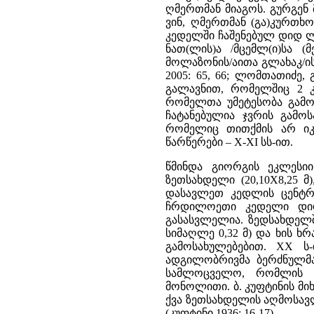
ღმერთმან მიაგოს. გურგენ
ვინ, ღმერთმან (გა)კურთხო
კედელში ჩაშენებულ დიდ ლ
ნათ(ლის)ა /მცემლ(ი)სა (
მოლაზონის/აითა გლახაკ/ისა 
2005: 65, 66; ლომთათიძე,
გალავნით, რომელშიც 2 კა
რომელთა უმეტესობა გამოს
ჩატანებულია ჯვრის გამოს
რომელიც თითქმის არ იკი
წარწერები – X-XI სს-ით.
წმინდა გიორგის ეკლესი
ზეთსახდელი (20,10X8,25 
დასავლეთ კედლის ცენტრა
ჩრდილოეთი კედელი დიდ
გასასვლელია. ზედსახდელში
სიმაღლე 0,32 მ) და ხის ხრ
გამოსახულებებით. XX ს
ადგილობრივმა ბერძნულმა
სამლოცველო, რომლის ა
მონოლითი. ბ. კუფტინის მი
ქვა ზეთსახდელის აღმოსავ
(კუფტინი 1936: 16-17).