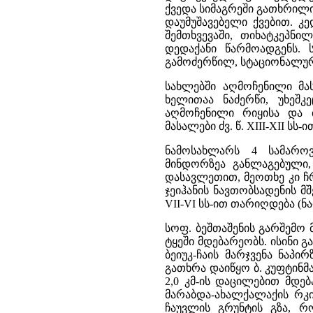
ქვედა სიმაგრეში გათხრილი
დაუმუშავებელი ქვებით. კე
შემთხვევაში, თიხატკეპნი
დედაქანი წარმოადგენს. 
გამოძერწილ, სტაციონალურ კ
სახლებში აღმოჩენილი მა
ხელითაა ნაძერწი, უხეშკ
აღმოჩენილი რიყისა და ბ
მასალები ძვ. წ. XIII-XII სს
ნამოსახლარს 4 სამარო
მინდორზეა განლაგებული, 
დასავლეთით, მეოთხე კი ჩრ
ჯეიჰანის ნავთობსადენის მშ
VII-VI სს-ით თარიღდება (ნარ
სოფ. ბეშთაშენის გარშემო
ტყეში მდებარეობს. ისინი 
ბეიუკ-ჩაის მარჯვენა ნაპ
გათხრა დაიწყო ბ. კუფტინმ
2,0 კმ-ის დაცილებით მდე
მარაბდა-ახალქალაქის რკი
ჩაუვლის გრუნტის გზა, რ