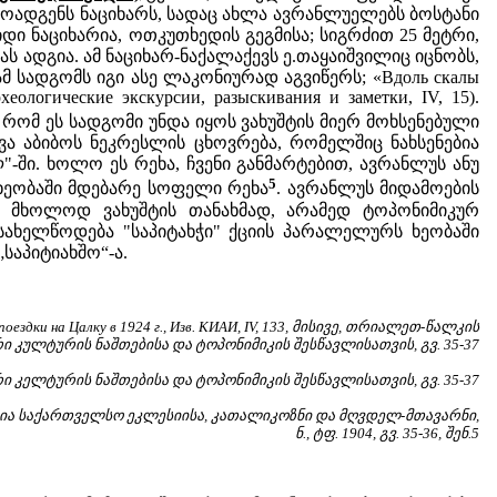
რმოადგენს ნაციხარს, სადაც ახლა ავრანლუელებს ბოსტანი
ი ნაციხარია, ოთკუთხედის გეგმისა; სიგრძით 25 მეტრი,
ას ადგია. ამ ნაციხარ-ნაქალაქევს ე.თაყაიშვილიც იცნობს,
ამ სადგომს იგი ასე ლაკონიურად აგვიწერს; «Вдоль скалы
ологические экскурсии, разыскивания и заметки, IV, 15).
 რომ ეს სადგომი უნდა იყოს ვახუშტის მიერ მოხსენებული
ა აბიბოს ნეკრესლის ცხოვრება, რომელშიც ნახსენებია
-ში. ხოლო ეს რეხა, ჩვენი განმარტებით, ავრანლუს ანუ
5
ხეობაში მდებარე სოფელი რეხა
. ავრანლუს მიდამოების
რა მხოლოდ ვახუშტის თანახმად, არამედ ტოპონიმიკურ
ახელწოდება "საპიტახჭი" ქციის პარალელურს ხეობაში
საპიტიახშო“-ა.
дки на Цалку в 1924 г., Изв. КИАИ, IV, 133, მისივე, თრიალეთ-წალკის
 კულტურის ნაშთებისა და ტოპონიმიკის შესწავლისათვის, გვ. 35-37
 კელტურის ნაშთებისა და ტოპონიმიკის შესწავლისათვის, გვ. 35-37
ი, იერარხია საქართველსო ეკლესიისა, კათალიკოზნი და მღვდელ-მთავარნი,
ნ., ტფ. 1904, გვ. 35-36, შენ.5