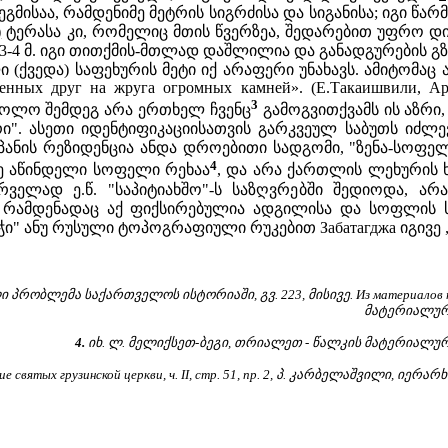
გმისაა, რამდენიმე მეტრის სიგრძისა და სიგანისა; იგი წა
)
ტერასა კი, რომელიც მთის წვერზეა, შედარებით უფრო დიდ
ე 3-4 მ. იგი თითქმის-მთლად დაშლილია და განადგურების გზ
 (ქვედა) საფეხურის მეტი იქ არაფერი უნახავს. ამიტომაც 
енных друг на жруга огромных камней». (Е.Такаишвили, Архе
3
ხოლო შემდეგ არა ერთხელ ჩვენც
გამოგვითქვამს ის აზრი,
". ასეთი იდენტიფიკაციისათვის გარკვეულ საბუთს იძლევ
ანის რეზიდენცია ანდა დროებითი სადგომი, "ზენა-სოფელ"
4
ე აწინდელი სოფელი რეხაა
, და არა ქართლის ლეხურის 
რველად ე.წ. "საპიტიახშო"-ს საზღვრებში შედიოდა, ა
, რამდენადაც აქ ფიქსირებულია ადგილისა და სოფლის ს
ი" ანუ რუსული ტოპოგრაფიული რუკებით Забатагджа იგივე „
 პრობლემა საქართველოს ისტორიაში, გვ. 223, მისივე. Из материалов поез
მატერიალური
4.
იხ. ლ. მელიქსეთ-ბეგი, თრიალეთ - წალკის მატერიალური
ние святых грузинской церкви, ч. II, стр. 51, пр. 2, პ. კარბელაშვილ