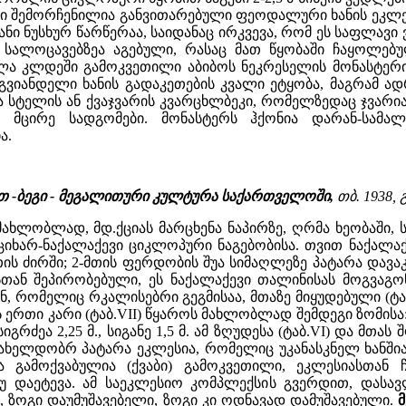
ბში შემორჩენილია განვითარებული ფეოდალური ხანის ეკლე
ონიანი ნუსხურ წარწერაა, საიდანაც ირკვევა, რომ ეს საფლა
ალოცავებზეა აგებული, რასაც მათ წყობაში ჩაყოლებუ
ლა კლდეში გამოკვეთილი აბიბოს ნეკრესელის მონასტერი
გვიანდელი ხანის გადაკეთების კვალი ეტყობა, მაგრამ ა
 სტელის ან ქვაჯვარის კვარცხლბეკი, რომელზედაც ჯვარია
აა მცირე სადგომები. მონასტერს ჰქონია დარან-სამა
ა.
ეთ -ბეგი - მეგალითური კულტურა საქართველოში,
თბ. 1938, გ
ახლობლად, მდ.ქციას მარცხენა ნაპირზე, ღრმა ხეობაში, ს
ციხარ-ნაქალაქევი ციკლოპური ნაგებობისა. თვით ნაქალა
თის ძირში; 2-მთის ფერდობის შუა სიმაღლეზე პატარა დავა
ან შეპირობებული, ეს ნაქალაქევი თალინისას მოგვაგო
 რომელიც რკალისებრი გეგმისაა, მთაზე მიყუდებული (ტაბ.V
ს აქვს ერთი კარი (ტაბ.VII) წყაროს მახლობლად შემდეგი ზომი
გრძეა 2,25 მ., სიგანე 1,5 მ. ამ ზღუდესა (ტაბ.VI) და მ
ახელდობრ პატარა ეკლესია, რომელიც უკანასკნელ ხანშია 
ა გამოქვაბულია (ქვაბი) გამოკვეთილი, ეკლესიასთან
უ დაეტევა. ამ საეკლესიო კომპლექსის გვერდით, დასავ
, ზოგი დაუმუშავებელი, ზოგი კი ოდნავად დამუშავებული.