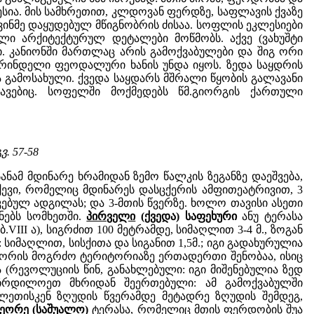
სია. მის სამხრეთით, კლდოვან ფერდზე, საფლავის ქვაზე
ვი ვინმე დაყუდებულ მწიგნობრის ძისაა. სოფლის ეკლესიები
ლი არქიტექტურულ დეტალები მოწმობს. აქვე (ვახუშტი
. კანიონში მართლაც არის გამოქვაბულები და შიგ ორი
დრინდელი ფეოდალური ხანის უნდა იყოს. ზედა საყდრის
 გამოსახული. ქვედა საყდარს მშრალი წყობის გალავანი
ლავებიც. სოფელში მოქმედებს წმ.გიორგის ქართული
ვ. 57-58
ანამ მდინარე ხრამიდან ზემო წალკის ზეგანზე დაეშვება,
ქევი, რომელიც მდინარეს დასცქერის ამფითეატრივით, 3
კებულ ადგილას; და 3-მთის წვერზე. ხოლო თავისი ასეთი
ნებს სომხეთში.
პირველი
(ქვედა) საფეხური
ანუ ტერასა
III ა), სიგრძით 100 მეტრამდე, სიმაღლით 3-4 მ., ზოგან
სა: სიმაღლით, სისქითა და სიგანით 1,5მ.; იგი გადახურულია
თას შორის მოგრძო ტერიტორიაზე ერთადერთი შენობაა, ისიც
(რევოლუციის წინ, განახლებული: იგი მიშენებულია ზედ
 ჩრდილოეთ მხრიდან შეერთებული: ამ გამოქვაბულში
ლეთისკენ ზღუდის წვერამდე მეტადრე ზღუდის შემდეგ,
მეორე (საშუალო)
ტერასა, რომელიც მთის ფერდობის შუა