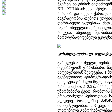
წვერზე. ნაციხრის მიდამოე
XII – XIII სს.-ის ექვსსტრქ
ახალია და ძველ ქართულ ს
ბაგრატიონის თქმით) ყოფი
დარბაზული ეკლესიაა. მათ 
საკურთხეველში შერჩენილია
არტყია, ასეთივე წყობის
მართლმადიდებელი ეკლესი
ავრანლუ-თეძი //ლ. მელიქს
ავრნლუს ანუ ძველი თეძის მ
მდებარეობს უზარმაზარი ნა
საფეხურიდან შესდგება: 1-მ
აგებულობით ტოპოგრაფიასთ
შესდგება გრძელი ზღუდისგან,
4,5 მ, სისქით. 2- 2,5 მ. მა
უზარმაზარი ქვით, რომლის სი
ქრისტიანული პერიოდისა, ს
კლდეზე, რომელშიც პაწაწ
ძლივძლივობით 2-3 კაცი თ
აუარებელი გამოქვაბულებია