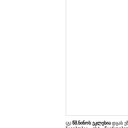
(გ)
წმ.ნინოს ეკლესია
დგას ეზ