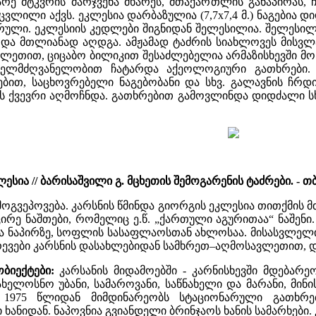
არე მტკვრის მარჯვენა მხარეს, მთაქართლის განაპირას
ცვლილი აქვს. ეკლესია დარბაზულია (7,7x7,4 მ.) ნაგებია 
რული. ეკლესიის კედლები შიგნიდან შელესილია. შელესილო
 და მთლიანად აღდგა. ამჟამად ტაძრის სიახლოვეს მისვლ
ლეთით, ციცაბო ბილიკით შესაძლებელია არმაზისხევში მოხ
 ხელმძღვანელობით ჩატარდა აქეოლოგიური გათხრები.
ბით, საცხოვრებელი ნაგებობანი და სხვ. გალავნის ჩ
ს ქვევრი აღმოჩნდა. გათხრებით გამოვლინდა დიდძალი სხ
ია // ბარისაშვილი გ. მცხეთის შემოგარენის ტაძრები. - თბ., 
 მოგვეპოვება. კარსნის წმინდა გიორგის ეკლესია თითქმი
ე ნაშთები, რომელიც ე.წ. „ქართული აგურითაა“ ნაშენი. 
ენა ნაპირზე, სოფლის სასაფლაოსთან ახლოსაა. მისასვლელი
რევები კარსნის დასახლებიდან სამხრეთ–აღმოსავლეთით, დ
ბიექტები:
კარსანის მიდამოებში - კარნისხევში მდებარ
ელოსნო უბანი, სამაროვანი, საწნახელი და მარანი, მინი
 1975 წლიდან მიმდინარეობს სტაციონარული გათხრები
ანიდან. ნაპოვნია გვიანდელი ბრინჯაოს ხანის სამარხები. კა