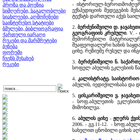
- ისტორიულ-ხუროთმოძღვრ
პროზა და პოეზია
ექსპედიციის შედეგების შე
სიმღერები, საგალობლები
ტექსტს დართული აქვს საილ
სიახლეები, აღმოჩენები
საინტერესო სტატიები
2.
ბერძენიშვილი დ. ჯავახე
ბმულები, ბიბლიოგრაფია
გეოგრაფიის კრებული
. V. 
ქართული იარაღი
შემორჩენილი მატერიალურ
რუკები და მარშრუტები
შუაფეოდალური ხანის საყდა
ბუნება
ციხე. რეზიუმე რუსულ და ინგ
ფორუმი
ჩვენს შესახებ
3.
ბერძენიშვილი ნ. საქარ
რუკები
სოფელ აბულის ეკლესიის წარ
4.
კალისტრატე. საისტორიო
აბულის, იედიქილისასა და დ
5.
ცისკარიშვილი ვ. ჯავახ
- სოფ.აბულეთის ეკლესიი
მიმოხილვა.
6.
აბულის ციხე - ჟღერს ქვის
2006. - გვ.11-12. - სოფ.ა
სახელით ცნობილი ციხის აღ