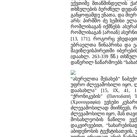
ექვთიმე მთაწმინდელის ქ
თხზულების ბერძნულ დედანშ
განყოფამდე ენათა, და მიერ
არს: პირმშო ძე სემისი ელ
რომლისაგან იქმნესს ასურა
რომლისაგან [არიან] ასურნ
[13, 171]. როგორც ვხედავ
ებრაელთა წინაპრისა და ე
შავიზღვისპირეთში იბერებ
(დაახლ. 263-339 წწ.) თხზუ
დაწერილ ნაწარმოებს “სახა
“ასურელთა შესახებ” ნაბუ
უფრო ძლევამოსილი იყო, ლი
დაასახლა” [15, IX, 41, 
“ქრონიკების” (Παντοδαπή
(Χρονογραφία) ევსები კე
ძლევამოსილად მიიჩნევს, რ
ძლევამოსილი იყო, მან თავი
მოსახლეობის ნაწილი ევქს
დაკვირვებით, “სახარებისა
აბიდენოსის ტექსტისათვის,
უფრო ვრცლად არის წარმო