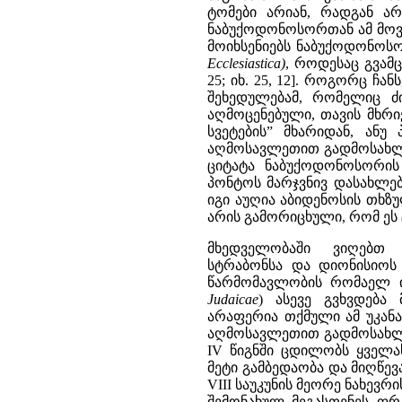
ტომები არიან, რადგან არც
ნაბუქოდონოსორთან ამ მოვლენ
მოიხსენიებს ნაბუქოდონოსო
Ecclesiastica
)
, როდესაც გვამც
25; იხ. 25, 12]. როგორც 
შეხედულებამ, რომელიც ძ
აღმოცენებული, თავის მხრ
სვეტების” მხარიდან, ანუ
აღმოსავლეთით გადმოსახლებ
ციტატა ნაბუქოდონოსორის
პონტოს მარჯვნივ დასახლე
იგი აუღია აბიდენოსის თხზულე
არის გამორიცხული, რომ ეს ცნ
მხედველობაში ვიღებთ
სტრაბონსა და დიონისიოს 
წარმომავლობის რომაელ ი
Judaicae
)
ასევე გვხვდება 
არაფერია თქმული ამ უკანა
აღმოსავლეთით გადმოსახლე
IV წიგნში ცდილობს ყველ
მეტი გამბედაობა და მიღწევათ
VIII საუკუნის მეორე ნახევრ
შემონახულ მეგასთენეს ფ