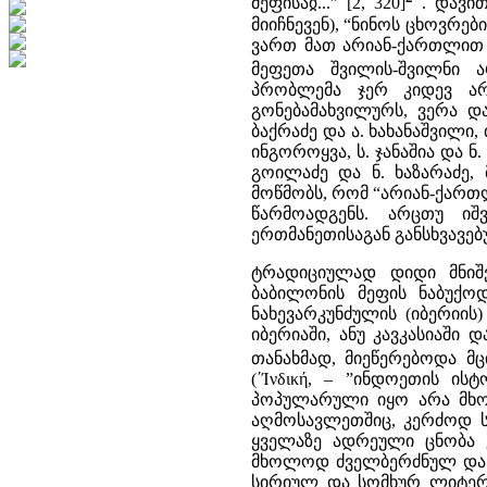
მეფისაჲ...” [2, 320]
. დავით
მიიჩნევენ), “ნინოს ცხოვრე
ვართ მათ არიან-ქართლით 
მეფეთა შვილის-შვილნი ა
პრობლემა ჯერ კიდევ არ
გონებამახვილურს, ვერა და
ბაქრაძე და ა. ხახანაშვილი, 
ინგოროყვა, ს. ჯანაშია და ნ.
გოილაძე და ნ. ხაზარაძე, 
მოწმობს, რომ “არიან-ქარ
წარმოადგენს. არცთუ იშ
ერთმანეთისაგან განსხვავე
ტრადიციულად დიდი მნიშვ
ბაბილონის მეფის ნაბუქოდო
ნახევარკუნძულის (იბერიის
იბერიაში, ანუ კავკასიაში
თანახმად, მიეწერებოდა მ
(΄Ίνδική, – ”ინდოეთის ის
პოპულარული იყო არა მხ
აღმოსავლეთშიც, კერძოდ ს
ყველაზე ადრეული ცნობა კ
მხოლოდ ძველბერძნულ და 
სირიულ და სომხურ ლიტერა