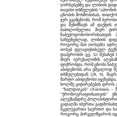
ღირსებებზე და ლიბიის დიდი
თავისი თხზულების “აპიონი
ცნობის მოხმობისას, თითქოს
ჯერ გვამცნობს, რომ ბეროს
და შენიშნავს ამ ფაქტის 
ბაბილონელთა მიერ ტირო
ნაბუქოდონოსორისათვის 
საჩვენებლად, ლიბიის დიდ
როგორც მას (იოსებს) ადრე
იოსებ ფლავიუსისეულ ტექს
დაპყრობის /გვ. 32/ შესახ
მიერ იერუსალიმის აღება
ფიქრობდა, რომ ცნობა ნაბ
აბიდენოსს არა უშუალოდ მ
თხზულებიდან [28, 9], მა
მარტო აბიდენოსი იყენებდა
ხოლმე ციტირებების დროს ამ
”ხალდაიკას” (Χαλδαικά, –
”ქრონოგრაფიისათვის” უმ
ალექსანდრე პოლიჰისტორის
გადაღმა იბერთა გადმოსახლე
მკვლევართა საერთო და სა
როგორც პირველწყაროს იყენ