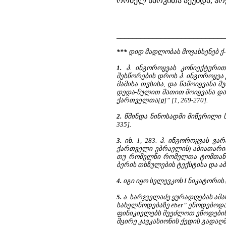
რომელ ხარკითა აქუნდა, ჰრქჳა
___________________________
***
დიდ მადლობას მოვახსენებ ქ-
1.
პ. ინგოროყვას კონიექტურით:
შესწორების დროს პ. ინგოროყვა 
მამისა თჳსისა, და წამოიყვანა 
დედა-წულით მათით მოიყვანა და 
ქართველთა[ჲ]” [1, 269-270].
2.
წმინდა ნინოსადმი მიწერილი ს
335].
3.
იხ. 1, 283. პ. ინგოროყვას ვ
ქართველი ებრაელის) აბიათარი
თუ რომელნი რომელთა ტომთანი ვ
ბერის თხზულების ტექსტისა და აბ
4.
იგი იყო სელევკოს I ნიკატორის (Σ
5.
ა. სარჯველაძე ყურადღებას ამ
სახელწოდებაზე ēber” ეწოდებოდა
ფინიკიელებს შეეძლოთ ეწოდებინ
მცირე კავკასიონის ქედის გადაღმა