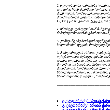
6
. იგულისხმება ევროპისა (იბერი
როგორც ჩანს, ტერმინი ”ჰერკულე
შეუწყობდა, რომ ნაბუქოდონოსორი
მოეპოვებოდა. უფრო გვიან ხდება 
19, 191] და ზოგიერთ მკვლევარს ა
7.
სწორედ ჰერკულესთან ნაბუქოდ
ნაბუქოდონოსორის გმირობათა შე
8.
კონსტანტინე პორფიროგენეტის 
სოლომონის დედის, რომელიც შეირ
9.
პ. ინგოროყვას აზრით, კონსტა
იერუსალიმით შენაცვლებაში ას
დავით მეფესთან იბერთა დაკავშ
მეფემდე და წინასწარმეტყველამდე ა
შენიშნავდა, რომ სომეხთა მეფე
სახელად შამბათი; მან მოიყვანა, დ
სამართლიანად თვლის, რომ მისგან 
_______________________________
გ. ქავთარაძე/"არიან-ქარ
გ. ქავთარაძე/"არიან-ქარ