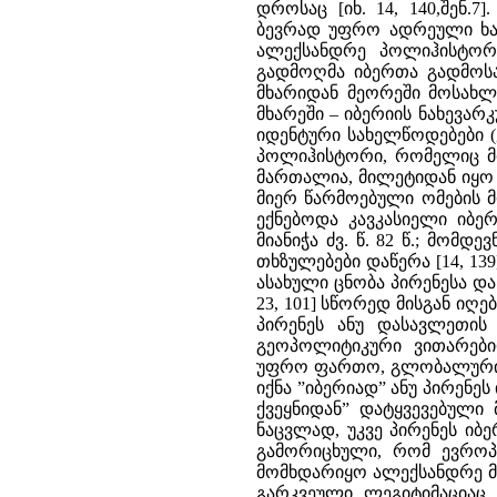
დროსაც [იხ. 14, 140,შენ.
ბევრად უფრო ადრეული ხანი
ალექსანდრე პოლიჰისტორ
გადმოღმა იბერთა გადმოსახ
მხარიდან მეორეში მოსახლე
მხარეში – იბერიის ნახევა
იდენტური სახელწოდებები (ე
პოლიჰისტორი, რომელიც მი
მართალია, მილეტიდან იყო
მიერ წარმოებული ომების 
ექნებოდა კავკასიელი იბ
მიანიჭა ძვ. წ. 82 წ.; მო
თხზულებები დაწერა [14, 13
ასახული ცნობა პირენესა და კ
23, 101] სწორედ მისგან იღ
პირენეს ანუ დასავლეთის 
გეოპოლიტიკური ვითარები
უფრო ფართო, გლობალური 
იქნა ”იბერიად” ანუ პირენე
ქვეყნიდან” დატყვევებული 
ნაცვლად, უკვე პირენეს იბ
გამორიცხული, რომ ევროპ
მომხდარიყო ალექსანდრე მ
გარკვეული ლეგიტიმაციაც.