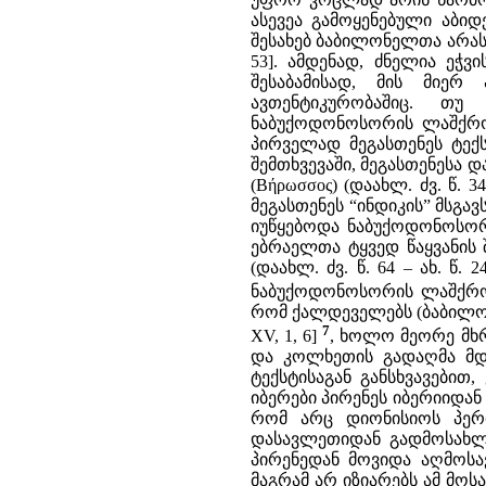
ასევეა გამოყენებული აბი
შესახებ ბაბილონელთა არა
53]. ამდენად, ძნელია ეჭვ
შესაბამისად, მის მიერ
ავთენტიკურობაშიც. თუ
ნაბუქოდონოსორის ლაშქრობი
პირველად მეგასთენეს ტექ
შემთხვევაში, მეგასთენესა
(Βήρωσσος) (დაახლ. ძვ. წ. 
მეგასთენეს “ინდიკის” მსგა
იუწყებოდა ნაბუქოდონოსორ
ებრაელთა ტყვედ წაყვანის შ
(დაახლ. ძვ. წ. 64 – ახ. წ
ნაბუქოდონოსორის ლაშქრობ
რომ ქალდეველებს (ბაბილონ
7
XV, 1, 6]
, ხოლო მეორე მხ
და კოლხეთის გადაღმა მდებ
ტექსტისაგან განსხვავები
იბერები პირენეს იბერიიდან
რომ არც დიონისიოს პერიე
დასავლეთიდან გადმოსახლე
პირენედან მოვიდა აღმოსავლ
მაგრამ არ იზიარებს ამ მო