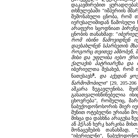
დაკავშირებით ყურადღება
თხზულებაში ”იმპერიის მმა
შემონახული ცნობა, რომ თი
იერუსალიმიდან წამოსული ხ
არაფერი სცოდნიათ პირენეს
ცნობის თანახმად:
”იბერიელ
რომ ისინი წამოვიდნენ ი
დაესახლნენ სპარსეთის მხარ
როგორც თვითვე ამბობენ, შ
მისი და უფლისა იესო ქრი
ქალაქის პატრიარქსა და 
იბერიელთა შესახებ, რომ ი
8
ნათესავს
.
და აქედან ყოვ
წარმოშობილი
” [29, 205-206 
აშკარა ზეგავლენისა, შე
გასათვალისწინებელია ის
ცხოვრება”, რომელიც, მა
ნაბუქოდონოსორის მიერ იერ
მუნით ოტებულნი ურიანი მო
მისცა და დასხნა არაგუსა ზ
აწ ჰქÂან ხერკ ხარკისა მისთ
მონაცემების თანახმად, 
”იბერიელნი”, ნაბუქოდონ