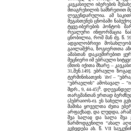
კავკასიელი იბერების შესახ
მთაგრეხილის სამხრეთით მდე
ლეგენდარულია. ამ საკითხ
მეგასთენეს ცნობაში ნაბუქ
ტყვე-იბერების პონტოს მა
რეალური ინფორმაცია ნაბ
ცნობილია, რომ მან ძვ. წ. 
ადგილობრივი მოსახლეობი
გაილაშქრა, ზოგიერთთა აზრ
ამასთან დაკავშირებით ყუ
მეცნიერი იმ ებრაული სიტყვ
(მთის იქითა მხარე – კავკასი
31,შენ.149]. ებრაული ზოგ
ტერმინისათვის
ʿibrī
– ”ებრ
“ებრაელის” ამოსავალ – ”იქ
5
შდრ., 9, 44-45]
. დღევანდელ
თარგმანთან ერთად ბერძნულშ
(ჰებრაიოს-ი). ეს სახელი გვხ
მამისა ყოველთა ძეთა ებერი
არფაქსად, და ლუდდა, არამ 
შვა სალაჲ და სალა შვა ე
წარმოდგენილი “ახალ აღთქმ
გვხვდება ახ. წ. VII საუკ