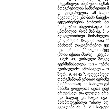
კავკასიელი იბერების შესა
მთაგრეხილის სამხრეთით მდ
ლეგენდარულია. ამ საკით
მეგასთენეს ცნობაში ნაბუ
ტყვე-იბერების პონტოს მ
რეალური ინფორმაცია ნა
ცნობილია, რომ მან ძვ. წ.
ადგილობრივი მოსახლეობ
გაილაშქრა, ზოგიერთთა აზრ
ამასთან დაკავშირებით ყ
მეცნიერი იმ ებრაული სიტყვ
(მთის იქითა მხარე – კავკასი
31,შენ.149]. ებრაული ზოგ
ტერმინისათვის
ʿibrī
– ”ებრ
“ებრაელის” ამოსავალ – ”ი
5
შდრ., 9, 44-45]
. დღევანდე
თარგმანთან ერთად ბერძნულ
(ჰებრაიოს-ი). ეს სახელი გვ
მამისა ყოველთა ძეთა ებერი
არფაქსად, და ლუდდა, არამ
შვა სალაჲ და სალა შვა ე
წარმოდგენილი “ახალ აღთქმ
გვხვდება ახ. წ. VII საუკ