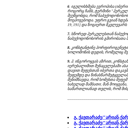
6
. იგულისხმება ევროპისა (იბერ
როგორც ჩანს, ტერმინი ”ჰერკულ
შეუწყობდა, რომ ნაბუქოდონოსორ
მოეპოვებოდა. უფრო გვიან ხდება
19, 191] და ზოგიერთ მკვლევარს 
7.
სწორედ ჰერკულესთან ნაბუქოდ
ნაბუქოდონოსორის გმირობათა შე
8.
კონსტანტინე პორფიროგენეტის
სოლომონის დედის, რომელიც შეი
9.
პ. ინგოროყვას აზრით, კონსტ
იერუსალიმით შენაცვლებაში ას
დავით მეფესთან იბერთა დაკავშ
მეფემდე და წინასწარმეტყველამდე 
შენიშნავდა, რომ სომეხთა მეფე
სახელად შამბათი; მან მოიყვანა, 
სამართლიანად თვლის, რომ მისგან 
______________________________
გ. ქავთარაძე/"არიან-ქა
გ. ქავთარაძე/"არიან-ქა