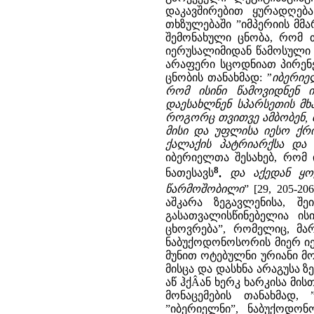
დაკავშირებით ყურადღება
თხზულებაში ”იმპერიის მმა
შემონახული ცნობა, რომ თ
იერუსალიმიდან წამოსული 
არაფერი სცოდნიათ პირენე
ცნობის თანახმად:
”იბერიე
რომ ისინი წამოვიდნენ ი
დაესახლნენ სპარსეთის მხარ
როგორც თვითვე ამბობენ, 
მისი და უფლისა იესო ქრ
ქალაქის პატრიარქსა და 
იბერიელთა შესახებ, რომ ი
8
ნათესავს
.
და აქედან ყო
წარმოშობილი
” [29, 205-206
აშკარა ზეგავლენისა, შე
გასათვალისწინებელია ის
ცხოვრება”, რომელიც, მა
ნაბუქოდონოსორის მიერ იე
მუნით ოტებულნი ურიანი მო
მისცა და დასხნა არაგუსა ზ
აწ ჰქÂან ხერკ ხარკისა მის
მონაცემების თანახმად,
”იბერიელნი”, ნაბუქოდონ