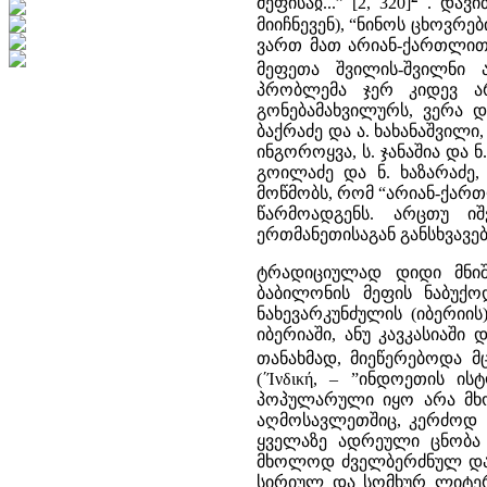
მეფისაჲ...” [2, 320]
. დავი
მიიჩნევენ), “ნინოს ცხოვრ
ვართ მათ არიან-ქართლით 
მეფეთა შვილის-შვილნი ა
პრობლემა ჯერ კიდევ ა
გონებამახვილურს, ვერა დ
ბაქრაძე და ა. ხახანაშვილი,
ინგოროყვა, ს. ჯანაშია და ნ
გოილაძე და ნ. ხაზარაძე,
მოწმობს, რომ “არიან-ქა
წარმოადგენს. არცთუ ი
ერთმანეთისაგან განსხვავ
ტრადიციულად დიდი მნიშ
ბაბილონის მეფის ნაბუქოდ
ნახევარკუნძულის (იბერიი
იბერიაში, ანუ კავკასიაში
თანახმად, მიეწერებოდა 
(΄Ίνδική, – ”ინდოეთის ის
პოპულარული იყო არა მხ
აღმოსავლეთშიც, კერძოდ 
ყველაზე ადრეული ცნობა კ
მხოლოდ ძველბერძნულ და 
სირიულ და სომხურ ლიტერ