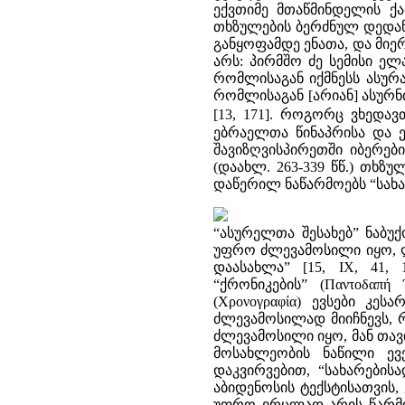
ექვთიმე მთაწმინდელის ქ
თხზულების ბერძნულ დედანშ
განყოფამდე ენათა, და მიერ
არს: პირმშო ძე სემისი ელ
რომლისაგან იქმნესს ასურ
რომლისაგან [არიან] ასურნ
[13, 171]. როგორც ვხედა
ებრაელთა წინაპრისა და ე
შავიზღვისპირეთში იბერებ
(დაახლ. 263-339 წწ.) თხზუ
დაწერილ ნაწარმოებს “სახა
“ასურელთა შესახებ” ნაბუ
უფრო ძლევამოსილი იყო, ლ
დაასახლა” [15, IX, 41,
“ქრონიკების” (Παντοδαπ
(Χρονογραφία) ევსები კე
ძლევამოსილად მიიჩნევს, 
ძლევამოსილი იყო, მან თავი
მოსახლეობის ნაწილი ევქ
დაკვირვებით, “სახარების
აბიდენოსის ტექსტისათვის,
უფრო ვრცლად არის წარმო