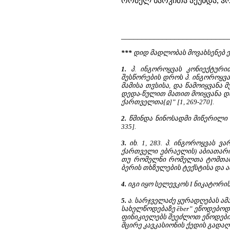
რომელ ხარკითა აქუნდა, ჰრქჳ
__________________________
***
დიდ მადლობას მოვახსენებ ქ
1.
პ. ინგოროყვას კონიექტურით
შესწორების დროს პ. ინგოროყვა
მამისა თჳსისა, და წამოიყვანა
დედა-წულით მათით მოიყვანა და
ქართველთა[ჲ]” [1, 269-270].
2.
წმინდა ნინოსადმი მიწერილი 
335].
3.
იხ. 1, 283. პ. ინგოროყვას ვ
ქართველი ებრაელის) აბიათარი
თუ რომელნი რომელთა ტომთანი 
ბერის თხზულების ტექსტისა და ა
4.
იგი იყო სელევკოს I ნიკატორის (Σ
5.
ა. სარჯველაძე ყურადღებას ა
სახელწოდებაზე ēber” ეწოდებოდ
ფინიკიელებს შეეძლოთ ეწოდებინ
მცირე კავკასიონის ქედის გადაღმა