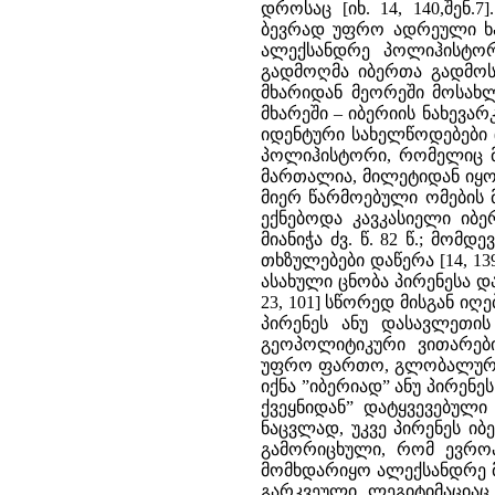
დროსაც [იხ. 14, 140,შენ
ბევრად უფრო ადრეული ხანი
ალექსანდრე პოლიჰისტორ
გადმოღმა იბერთა გადმოსა
მხარიდან მეორეში მოსახლ
მხარეში – იბერიის ნახევა
იდენტური სახელწოდებები (ე
პოლიჰისტორი, რომელიც მ
მართალია, მილეტიდან იყ
მიერ წარმოებული ომების 
ექნებოდა კავკასიელი იბ
მიანიჭა ძვ. წ. 82 წ.; მ
თხზულებები დაწერა [14, 1
ასახული ცნობა პირენესა და 
23, 101] სწორედ მისგან ი
პირენეს ანუ დასავლეთის
გეოპოლიტიკური ვითარები
უფრო ფართო, გლობალური 
იქნა ”იბერიად” ანუ პირენე
ქვეყნიდან” დატყვევებული 
ნაცვლად, უკვე პირენეს იბ
გამორიცხული, რომ ევროპ
მომხდარიყო ალექსანდრე 
გარკვეული ლეგიტიმაციაც.