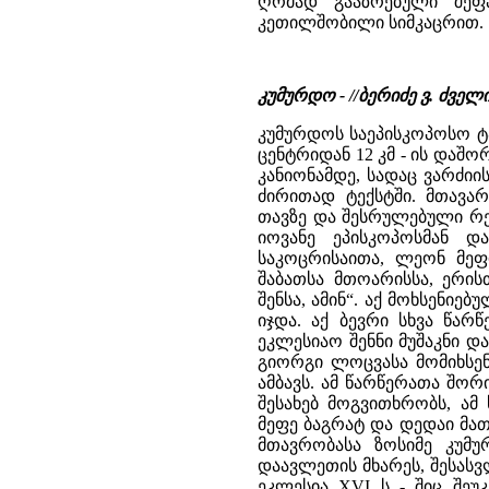
ღრმად გააზრებული შეფ
კეთილშობილი სიმკაცრით.
კუმურდო - //ბერიძე ვ. ძვ
კუმურდოს საეპისკოპოსო ტა
ცენტრიდან 12 კმ - ის დაშ
კანიონამდე, სადაც ვარძიი
ძირითად ტექსტში. მთავა
თავზე და შესრულებული რე
იოვანე ეპისკოპოსმან დ
საკოცრისაითა, ლეონ მეფი
შაბათსა მთოარისსა, ერისთ
შენსა, ამინ“. აქ მოხსენი
იჯდა. აქ ბევრი სხვა წარ
ეკლესიაო შენნი მუშაკნი და
გიორგი ლოცვასა მომიხსენე
ამბავს. ამ წარწერათა შორ
შესახებ მოგვითხრობს, ამ
მეფე ბაგრატ და დედაი მა
მთავრობასა ზოსიმე კუმურ
დაავლეთის მხარეს, შესას
ეკლესია XVI ს - შიც შეუ