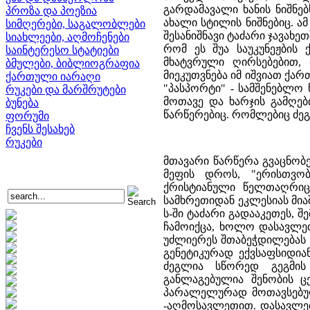
გარდამავალი ხანის ნიშნებ
პროზა და პოეზია
ახალი სტილის ნიშნებიც. ა
სიმღერები, საგალობლები
შესანიშნავი ტაძარი ჯავახ
სიახლეები, აღმოჩენები
რომ ეს შუა საუკუნეჟბი
საინტერესო სტატიები
მხატვრული ღირსებებით, 
ბმულები, ბიბლიოგრაფია
მიეკუთვნება იმ იშვიათ ქა
ქართული იარაღი
"პასპორტი" - სამშენებლო
რუკები და მარშრუტები
მოთავე და ხარჯის გამღებ
ბუნება
წარწერებიც. რომლებიც ძე
ფორუმი
ჩვენს შესახებ
რუკები
მთავარი წარწერა გვაცნობ
მეფის დროს, "ერისთვობა
ქრისტიანული წელთაღრიცხ
სამხრეთიდან ეკლესიას მია
ს-ში ტაძარი გადააკეთეს, შ
ჩამოიქცა, ხოლო დასავლეთ
უძლიერეს შთაბეჭდილებას 
გენეტიკურად ექვსაფსიდია
ძეგლია სწორედ გეგმის 
განლაგებულია შენობის ც
პარალელურად მოთავსებუ
-აღმოსავლეთით. დასავლე