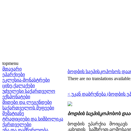
topmenu
მთავარი
ბოდბის საეპისკოპოსოს დაარ
ეპარქიები
There are no translations available
ეკლესია-მონასტრები
ციხე-ქალაქები
უძველესი საქართველო
< უკან დაბრუნება (ბოდბის ე
ექსპონატები
მითები და ლეგენდები
საქართველოს მეფეები
მემატიანე
ბოდბის საეპისკოპოსოს დაარ
ტრადიციები და სიმბოლიკა
ბოდბის ეპარქია მოიცავს ქიზიყს, საქართველოს ერთ-ერთ ისტორიულ კუთხეს, რომელიც კახეთის სამხრეთ-აღმოსავლეთით მდებარეობს. ამჟამად ეპარქიის შემადგენლობაში შედის სიღნაღისა და დედოფლისწყაროს რაიონები. მას ჩრდილოეთით ესაზღვრება ნეკრესის, ხოლო ჩრდილო-დასავლეთით საგარეჯოს და გურჯაანის ეპარქიები. საეპისკოპოსო კათედრა არის ბოდბეში, სამღვდელმთავრო რეზიდენცია ბოდბესა და სიღნაღში (1, 2). ბოდბის საეპისკოპოსოს ისტორიის შედარებით სრული ქრონოლოგიური თანმიმდევრობით აღდგენა პირითადად XV ის ბოლო მეოთხედიდან ხერხდება. ესაა ვახუშტი ბატონიშვილის თხზულებაში დაცული ცნობა კახეთის პირველი მეფის გიორგი VIII-ს (1466-1476 წწ.) მოღვაწეობის შესახებ, რომელმაც სამხედრო-ადმინისრტრაციული მოწყობის თვალსაზრისით ქვეყანა სადროშოებად დაჰყო (2, 567-568). ადრეული პერიოდის ცნობები მწირია. XIII ს-ის ქართული წყაროთი, „განგება დარბაზობისა" ვიგებთ, რომ ქიზიყელს (ე.ი. ბოდბელს) მეშვიდე ადგილი უკავია საქართველოს მეფის კურთხევისას, თუმცა თანადროულ მღვდელმთავართა სახელები ჩვენთვის უცნობია. წყაროში ვკითხულობთ: „რაჟამს იკურთხოს მეფე და დაჯდეს ტახტსა ზედა, ეფისკოპოზნი ამ წესითა დასხდნენ... 6. შემოვიდეს ამბა ალავერდელი და დაჯდეს ჭყონდიდელსა ქვემოთ ნატითა უბალიშოდ. 7. შემოვიდეს ქიზიყელი და დაჯდეს ალავერდელსა ქუემოთ. 8. შემოვიდეს კუმურდოელი და დაჯდეს ქისიყელსა ქუემოთ" (3, 47-48). სახარბიელო მდგომარეობა არც საეპისკოპოსოს დაარსების მომენტისათვის გვაქვს, სომხური წყაროთი („ეპისტოლეთა წიგნი“) დასტურდება, რომ ქართველი ეპისკოპოსი, ლაზარე ბოდბელი 506 წ. ამიერკავკასიის ქვეყნების ეკლესიების გაერთიანებული კრების მონაწილეა. „ეპისტოლეთა წიგნში, კერძოდ აბრაამ სომეხთა კათალიკოსის მესამე ეპისტოლეში კირიონ ქართლის კათალიკოსისადმი, ჩამოთვლილნი არიან შემდეგი მღვდელმთავრები. ,,...გაბრიელ ეპისკოპოსი მცხეთისა სახელოვანი, პალგენ ეპისკოპოსი სეფე სახლისა.. იოსებ ეპისკოპოსი მიდამილი, ლაზარ ეპისკოპოსი ბოლდბილი, თეოდოროს ეპისკოპოსი ფორთის..."(4, 97). ამის შემდგომი პერიოდი ბურუსითაა მოცული. აღნიშნული ცნობა ადასტურებს, რომ V ს-ის ბოლოსათვის ბოდბის საეპისკოპოსოს არსებობა რეალური ფაქტი უნდა იყოს. ბოდბის საეპისკოპოსოს დაარსების საკითხთან მჭიდრო კავშირშია პრობლემა, რომელიც ჯერ კიდევ კათალიკოსობის დაწესებამდე (V ს. 70 წ.) ქართულ ეკლესიაში საეპისკოპოსოების არსებობის ფაქტს ეხება. ამ თვალსაზრისით ყურადღებას იპყრობს ქართული წყაროების („მოქცევაი ქართლისაი", „ქართლის ცხოვრება") შედარება. როგორც მთავარეპისკოპოსი ანანია (ჯაფარიძე) აღნიშნავს "მოქცევაი ქართლისაი" და „ქართლის ცხოვრების" ცნობები ერთმანეთს ავსებენ. თუ „ქართლის ცხოვრების" თანახმად, მეფე მირიანის გარდაცვალების დროს ჩვენს ეკლესიაში უკვე რამდენიმე ეპისკოპოსი იყო, „მოქცევაი ქართლისაის" თანახმად, ამ ეპისკოპოსების მეთაურს უკვე აქვს ტიტული "მთავარეპისკოპოსისა." (5, 197). აღნიშნულ საკითხთან დაკავშირებით საინტერესო მოსაზრება აქვს გამოთქმული ვ.გოილაძეს. მეცნიერი აღნიშნავს: "კათალიკოსობის დაწესებამდე, ძველ ქართულ წყაროებში ეპისკოპოსთა შესახებ არსებულ სიებში მხოლოდ თითო პიროვნება რომაა დასახელებული, შემთხვევითი არაა, ძველი ავტორები ხომ მხოლოდ ქართლის ეკლესიის მეთაურებს ასახელებდნენ და არა მთელ მათ სამწყსოს. ქართული ეკლესია წარმოქმნისთანავე, როგორც ცნობილია, ბიზან
ქართველები
ენა და დამწერლობა