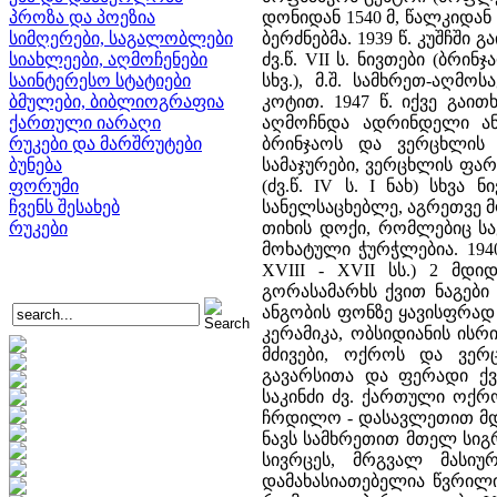
პროზა და პოეზია
დონიდან 1540 მ, წალკიდან 
სიმღერები, საგალობლები
ბერძნებმა. 1939 წ. კუშჩში
სიახლეები, აღმოჩენები
ძვ.წ. VII ს. ნივთები (ბრი
საინტერესო სტატიები
სხვ.), მ.შ. სამხრეთ-აღმ
ბმულები, ბიბლიოგრაფია
კოტით. 1947 წ. იქვე გაი
ქართული იარაღი
აღმოჩნდა ადრინდელი ანტ
რუკები და მარშრუტები
ბრინჯაოს და ვერცხლის 
ბუნება
სამაჯურები, ვერცხლის ფარა
ფორუმი
(ძვ.წ. IV ს. I ნახ) სხვ
ჩვენს შესახებ
სანელსაცხებლე, აგრეთვე 
რუკები
თიხის დოქი, რომლებიც ს
მოხატული ჭურჭლებია. 1940
XVIII - XVII სს.) 2 მდ
გორასამარხს ქვით ნაგები
ანგობის ფონზე ყავისფრად
კერამიკა, ობსიდიანის ისრ
მძივები, ოქროს და ვერ
გავარსითა და ფერადი ქვ
საკინძი ძვ. ქართული ოქრ
ჩრდილო - დასავლეთით მდებ
ნავს სამხრეთით მთელ სიგ
სივრცეს, მრგვალ მასი
დამახასიათებელია წვრილ