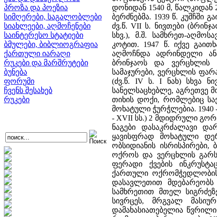
პროზა და პოეზია
დონიდან 1540 მ, წალკიდან 2
სიმღერები, საგალობლები
ბერძნებმა. 1939 წ. კუშჩში
სიახლეები, აღმოჩენები
ძვ.წ. VII ს. ნივთები (ბრი
საინტერესო სტატიები
სხვ.), მ.შ. სამხრეთ-აღმო
ბმულები, ბიბლიოგრაფია
კოტით. 1947 წ. იქვე გაი
ქართული იარაღი
აღმოჩნდა ადრინდელი ანტ
რუკები და მარშრუტები
ბრინჯაოს და ვერცხლის 
ბუნება
სამაჯურები, ვერცხლის ფარაკ
ფორუმი
(ძვ.წ. IV ს. I ნახ) სხვ
ჩვენს შესახებ
სანელსაცხებლე, აგრეთვე 
რუკები
თიხის დოქი, რომლებიც სა
მოხატული ჭურჭლებია. 1940 -
- XVII სს.) 2 მდიდრული გორ
ნაგები დასაკრძალავი და
ყავისფრად მოხატული დერ
ობსიდიანის ისრისპირები, 
ოქროს და ვერცხლის გარსა
ფერადი ქვების ინკრუსტა
ქართული ოქრომჭედლობის 
დასავლეთით მდებარეობს V
სამხრეთით მთელ სიგრძეზ
სივრცეს, მრგვალ მასიუ
დამახასიათებელია წვრილ