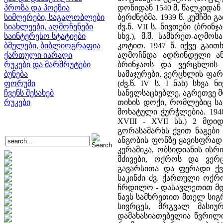
პროზა და პოეზია
დონიდან 1540 მ, წალკიდან 
სიმღერები, საგალობლები
ბერძნებმა. 1939 წ. კუშჩში
სიახლეები, აღმოჩენები
ძვ.წ. VII ს. ნივთები (ბრი
საინტერესო სტატიები
სხვ.), მ.შ. სამხრეთ-აღმ
ბმულები, ბიბლიოგრაფია
კოტით. 1947 წ. იქვე გაი
ქართული იარაღი
აღმოჩნდა ადრინდელი ანტ
რუკები და მარშრუტები
ბრინჯაოს და ვერცხლის 
ბუნება
სამაჯურები, ვერცხლის ფარა
ფორუმი
(ძვ.წ. IV ს. I ნახ) სხვ
ჩვენს შესახებ
სანელსაცხებლე, აგრეთვე 
რუკები
თიხის დოქი, რომლებიც ს
მოხატული ჭურჭლებია. 1940
XVIII - XVII სს.) 2 მდ
გორასამარხს ქვით ნაგები
ანგობის ფონზე ყავისფრად
კერამიკა, ობსიდიანის ისრ
მძივები, ოქროს და ვერ
გავარსითა და ფერადი ქვ
საკინძი ძვ. ქართული ოქრ
ჩრდილო - დასავლეთით მდებ
ნავს სამხრეთით მთელ სიგ
სივრცეს, მრგვალ მასი
დამახასიათებელია წვრილ