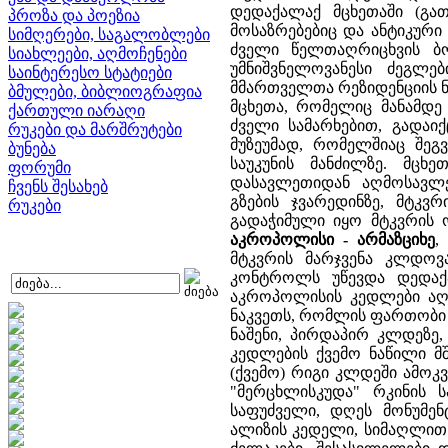
დედაქალაქ მცხეთაში (გა
პროზა და პოეზია
მოსაზრებებიც და ანტიკური
სიმღერები, საგალობლები
ძველი წელთაღრიცხვის ბ
სიახლეები, აღმოჩენები
უმნიშვნელოვანესი ძეგლე
საინტერესო სტატიები
მმართველთა რეზიდენციის ნაშ
ბმულები, ბიბლიოგრაფია
მცხეთა, რომელიც მანამდე
ქართული იარაღი
ძველი სამარხებით, გადა
რუკები და მარშრუტები
მუზეუმად, რომელშიაც შეგ
ბუნება
საუკუნის მანძილზე. მცხ
ფორუმი
დასავლეთიდან აღმოსავლ
ჩვენს შესახებ
გზების ჯვარედინზე, მტკვ
რუკები
გადაჭიმული იყო მტკვრის
აკროპოლისი - არმაზციხე
,
მტკვრის მარჯვენა კლდოვა
კონტროლს უწევდა დედაქა
აკროპოლისის კედლები აღ
ნაკვეთს, რომლის ფართობი 3
ნაშენი, პირდაპირ კლდეზე
კედლების ქვემო ნაწილი მ
(ქვემო) რიგი კლდეში ამოკ
"მერცხლისკუდა" რკინის ს
საფუძველი, დღეს მონუმენ
ალიზის კედელი, სიმაღლით 6