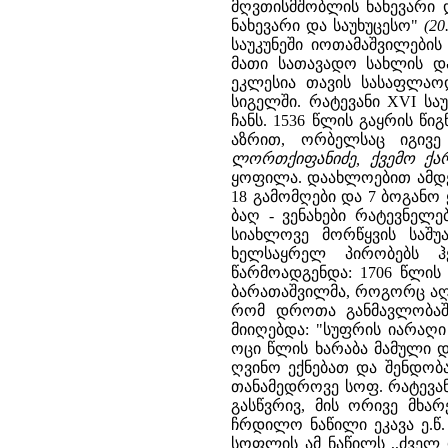
მღვთისმშობლის ნახევარი დ
ნახევარი და საუხუცესო"
(2
საუკუნეში იოთამაშვილები
მათი სათავადო სახლის და
ეკლესია თავის სასაფლაოდ
სიგელში. რატევანი XVI სა
ჩანს. 1536 წლის გაყრის წ
აზრით, ორბელსაც იგივე
ლორთქიფანიძე, ქვემო ქართ
ყოფილა. დაახლოებით ამდენ
18 გამომღები და 7 ბოგანო ყ
ბაღ - ვენახები რატევნელე
სიახლოვე მორწყვის საშუ
ხელსაყრელ პირობებს ჰქ
წარმოადგენდა: 1706 წლის
ბარათაშვილმა, როგორც აღვნ
რომ დროთა განმავლობაში
მიიღებდა: "სუფრის იარაღ
ოცი წლის ხარაბა მამული და
ღვინო ექნებათ და შენდობ
თანამედროვე სოფ. რატევა
გასწვრივ, მის ორივე მხა
ჩრდილო ნაწილი ეკავა ე.წ.
სოფლის ამ ნაწილს ,,ძველ 