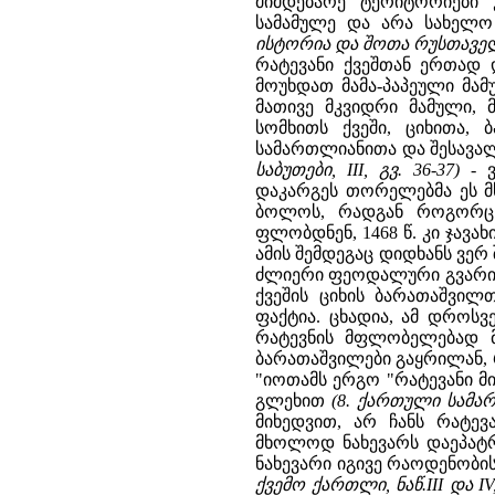
მიმდებარე ტერიტორიები
სამამულე და არა სახელო
ისტორია და შოთა რუსთაველი
რატევანი ქვეშთან ერთად 
მოუხდათ მამა-პაპეული მა
მათივე მკვიდრი მამული,
სომხითს ქვეში, ციხითა,
სამართლიანითა და შესავ
საბუთები, III, გვ. 36-37)
- ვ
დაკარგეს თორელებმა ეს მ
ბოლოს, რადგან როგორც 
ფლობდნენ, 1468 წ. კი ჯავა
ამის შემდეგაც დიდხანს ვერ 
ძლიერი ფეოდალური გვარის 
ქვეშის ციხის ბარათაშვი
ფაქტია. ცხადია, ამ დროსვ
რატევნის მფლობელებად 
ბარათაშვილები გაყრილან, 
"იოთამს ერგო "რატევანი მ
გლეხით
(8. ქართული სამარ
მიხედვით, არ ჩანს რატ
მხოლოდ ნახევარს დაეპატრ
ნახევარი იგივე რაოდენობი
ქვემო ქართლი, ნაწ.III და IV, 