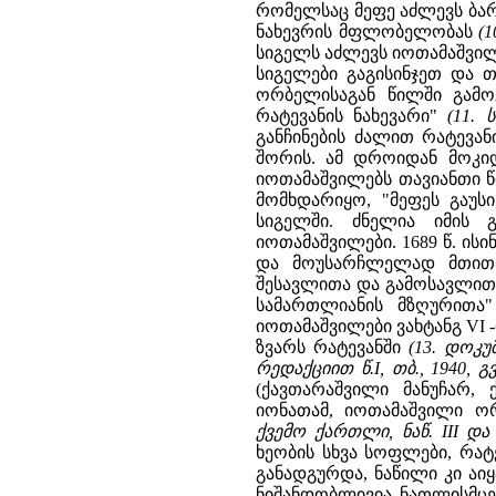
რომელსაც მეფე აძლევს ბა
ნახევრის მფლობელობას
(1
სიგელს აძლევს იოთამაშვილე
სიგელები გაგისინჯეთ და 
ორბელისაგან წილში გამოგ
რატევანის ნახევარი"
(11. 
განჩინების ძალით რატევ
შორის. ამ დროიდან მოკი
იოთამაშვილებს თავიანთი წი
მომხდარიყო, "მეფეს გაუს
სიგელში. ძნელია იმის 
იოთამაშვილები. 1689 წ. ის
და მოუსარჩლელად მთითა,
შესავლითა და გამოსავლითა
სამართლიანის მზღურით
იოთამაშვილები ვახტანგ VI 
ზვარს რატევანში
(13. დოკ
რედაქციით წ.I, თბ., 1940, გვ
(ქავთარაშვილი მანუჩარ,
იონათამ, იოთამაშვილი ორ
ქვემო ქართლი, ნაწ. III და I
ხეობის სხვა სოფლები, რა
განადგურდა, ნაწილი კი აი
ნიშანდობლივია ნათლისმცე