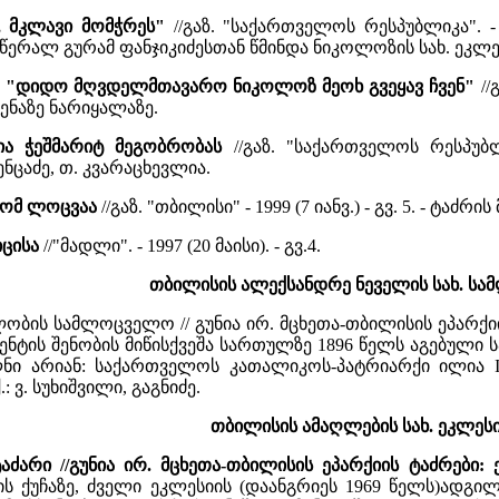
ს, მკლავი მომჭრეს"
//გაზ. "საქართველოს რესპუბლიკა". - 
წერალ გურამ ფანჯიკიძესთან წმინდა ნიკოლოზის სახ. ეკლესი
 რ. "დიდო მღვდელმთავარო ნიკოლოზ მეოხ გვეყავ ჩვენ"
//
ენაზე ნარიყალაზე.
ია ჭეშმარიტ მეგობრობას
//გაზ. "საქართველოს რესპუბლიკ
ენცაძე, თ. კვარაცხევლია.
 ხომ ლოცვაა
//გაზ. "თბილისი" - 1999 (7 იანვ.) - გვ. 5. - ტაძ
იცისა
//"მადლი". - 1997 (20 მაისი). - გვ.4.
თბილისის ალექსანდრე ნეველის სახ. ს
ბის სამლოცველო // გუნია ირ. მცხეთა-თბილისის ეპარქიის
მენტის შენობის მიწისქვეშა სართულზე 1896 წელს აგებული
ულნი არიან: საქართველოს კათალიკოს-პატრიარქი ილია 
.: ვ. სუხიშვილი, გაგნიძე.
თბილისის ამაღლების სახ. ეკლეს
აძარი //გუნია ირ. მცხეთა-თბილისის ეპარქიის ტაძრები
ს ქუჩაზე, ძველი ეკლესიის (დაანგრიეს 1969 წელს)ადგილზ