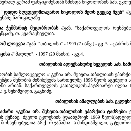
ერალ გურამ ფანჯიკიძესთან წმინდა ნიკოლოზის სახ. ეკლესი
 რ. "დიდო მღვდელმთავარო ნიკოლოზ მეოხ გვეყავ ჩვენ"
//
ენაზე ნარიყალაზე.
ია ჭეშმარიტ მეგობრობას
//გაზ. "საქართველოს რესპუბლიკ
ენცაძე, თ. კვარაცხევლია.
 ხომ ლოცვაა
//გაზ. "თბილისი" - 1999 (7 იანვ.) - გვ. 5. - ტაძ
იცისა
//"მადლი". - 1997 (20 მაისი). - გვ.4.
თბილისის ალექსანდრე ნეველის სახ. ს
ბის სამლოცველო // გუნია ირ. მცხეთა-თბილისის ეპარქიის
ენტის შენობის მიწისქვეშა სართულზე 1896 წელს აგებული
ულნი არიან: საქართველოს კათალიკოს-პატრიარქი ილია 
: ვ. სუხიშვილი, გაგნიძე.
თბილისის ამაღლების სახ. ეკლესი
ძარი //გუნია ირ. მცხეთა-თბილისის ეპარქიის ტაძრები:
 ქუჩაზე, ძველი ეკლესიის (დაანგრიეს 1969 წელს)ადგილზ
 მოხსენიებულია არქ. რ.ჯანაშია. ა.მინდიაშვილი, გ.ტეთრ