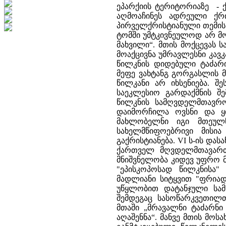
ეპარქიის ტერიტორიაზე - 
აღმოაჩინეს ადრეული ქრის
პირველქრისტიანული თემის 
ტომში უმტკივნეულოდ არ მო
მახვილი“. მთის მოქცევას ს
მოაქცივნა უმრავლესნი კავკა
წილკნის დიდებული ტაძარი
მეფე ვახტანგ გორგასლის 
წილკანი არ იხსენიება. შ
საეკლესიო გარდაქმნის შ
წილკნის სამღვდელმთავრო
დაიმორჩილა ოვსნი და ყი
მახლობელნი იგი მთეულნ
სახელმწიფოებრივი მისი
გაქრისტიანება. VI ს-ის დას
ქართველ მღვდელმთავართა
მნიშვნელობა კიდევ უფრო მე
"ეპისკოპოსად წილკნისა
მადლიანი სიტყვით "ფრიადი
უწყლობით დატანჯული სამწ
შემდეგაც სასოწარკვეთილ
მთაში „მრავალნი ტაძარნი
აღაშენნა“. მანვე მთის მო