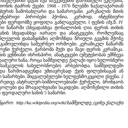
მოსავლეთით დგას შუა საუკუნეების დარბაზული ეკლესია,
ონის ტაძრის ქვები. 1968 - 1970 წლებში ნაქალაქართან
ხურის ნამოსახლარი და სამაროვანი. კარკნალის მთის
ებრივი პირობები ჰქონია, კერძოდ, ინტენსიური
ბი ფერდობზე ყოფილა განლაგებული. I ფენის (ძვ.წ. IV
რი ნაწარმი (სხვადასხვა ტონალობის ღია ფერის თიხის
ნის სხვადასხვა იარაღი და ანატკეცები, რომლებსაც
თასწლეულის დასაწყისში) აღმოჩნდა წრიული გეგმის მქონე
 გამოვლინდა სამეურნეო ორმოები. კერამიკულ ნაწარმს
ვნი ჭურჭელი. ჭარბობს მუქი და შავი ფერის კერამიკა.
 ყუნწიანი ისრისპირი, ანატკეცები (უმეტესობას ემჩნევა
ოდალური ხანა, როცა სამშვილდე ქალაქი იყო) ხელოსნური
სამკაულის სახელოსნოები) არსებობდა. სამშვილდეში
და წარმოადგენდა უმთავრესად ქვის ფილებისაგან ან
 სამარხები. მიცვალებულები ხელფეხმოკეცილი ესვენა. 2
აგრეთვე ასტრალურ-სიმბოლოებიანი ჭურჭელი, ბრინჯაოს
გოლები და მრავალხვიანი საკიდები. აღმოჩენილი თიხის
ა ფეოდალური ხანის 5 სამარხი.
წყარო: http://ka.wikipedia.org/wiki/სამშვილდე_(ციხე-ქალაქი)