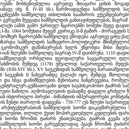
ოებში მოხსენიებულია აგრეთვე მთავარი ციხის ზოგ
ანავე (ძვ. წ. IV-III სს.) წარმოადგენდა სამშვილდ
აუკუნეებში სამშვილდე თბილისის საამიროს ექვემდებარე
რი გურგენი შეეცადა სამშვილდის განთავისუფლებას, მაგრამ
აქი (ამის გამო ქართულ წყაროებში სომეხი მეფე დავითი 
 I-მა. 1064 სომეხთა მეფემ კვირიკე II-მ ტაშირ - ძორაგეტ
ა სომხურ წყაროებში სამშვილდე ეწოდება აგრეთვე ციხე-ქა
ზარდა სამშვილდის სამხედრო-პოლიტიკური მნიშვნელობ
 ეკონომიკურ დაწინაურებას ხელს უწყობდა მისი მდებ
60-იან წლებში სამშვილდე ბაგრატ IV-მ დაიბრუნა. 1110 დ
ში სამშვილდეს ორბელთა ფეოდალური საგვარეულო ფლ
ჩახშობის შემდეგ (1178) უშუალოდ საქართველოს მეფე
 (XIII-XIV სს.). XV საუკუნიდან სამშვილდე ბარათაშვილთ
II საუკუნის II ნახევრამდე ქალაქი იყო, შემდეგ მხოლო
და სხვა დანიშნულების შენობათა ნანგრევებია, რომელთ
ენტრალურ-გუმბათოვანი დიდი საეპისკოპოსო ტაძრის სამ
ლეთი ნაწილი. აღმოსავლეთის ფასადზე დაცული გრძელი წ
ან ისტორიული პირები - ბიზანტიის იმპერატორები კონსტან
ის ზუსტი თარიღის დადგენა - 759-777 (ეს წლები საქართვე
ულ არქიტექტურასთან სამშვილდის სიონი დაკავშირებული
ოფილებით, თლილი ქვით მოპირკეთებული კედლების ფარ
ს სიონი წრომის ტაძარს ენათესავება. ტაძრის გეგმა 
სამშვილდის სიონი გარეგნულადაც ჰგავს წრომის ტაძარს