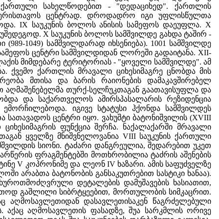
ადქართული სახელწოდებით - "დედაციხედ". ქართლის
ის საერისთავოს ცენტრად. დროდადრო იგი უფლისწულთა
ბოდა. IX საუკუნის ბოლოს ანისის სამეფოს დაეუფლა. X
 უშედეგოდ. X საუკუნის ბოლოს სამშვილდე გახდა ტაშირ -
(989-1049) სამშვილდარად იხსენიება). 1001 სამშვილდე
ის სამეფოს ცენტრი სამშვილდიდან ლორეში გადაიტანა. XII-
ლაქის მიმდებარე ტერიტორიას - "ყოველი სამშვილდე". ამ
ა. ქვემო ქართლის მრავალი ციხესიმაგრე ცნობდა მის
არეობა მთისა და ბარის რაიონების დამაკავშირებელ
ავით აღმაშენებელმა თურქ-სელჩუკთაგან გაათავისუფლა და
ობდა და საქართველოს ამირსპასალარის რეზიდენცია
ს ემორჩილებოდა. იგივე სტატუსი ჰქონდა სამშვილდეს
ა სათავადოს ცენტრი იყო. ვახუშტი ბატონიშვილის (XVIII
დ ციხესიმაგრის ფუნქცია შერჩა. ნაქალაქარში მრავალი
აგან ყველზე მნიშვნელოვანია VIII საუკუნის ქართული
შვილდის სიონი. ტაძარი დანგრეულია, შედარებით უკეთ
არწერის ფრაგმენტებში მოთხრობილია ტაძრის აშენების
ტინე V კოპრონიმე და ლეონ IV ხაზარი. ამის საფუძველზე
ლოში არაბთა ბატონობის განსაკუთრებით სასტიკი ხანაა).
ა ხუროთმოძღვრული დეტალების დამუშავების ხასიათით,
თოდ გაშლილი სიბრტყეებით, მორთულობის სიმკაცრით.
აქაც აღმოსავლეთიდან დასავლეთისაკენ წაგრძელებული
. აქაც აღმოსავლეთის ფასადზე, შუა სარკმლის ორივე