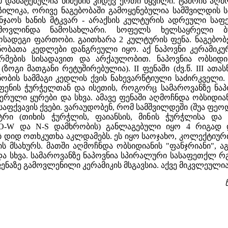
ამ დამატებულია ნიშების კიდევ ერთი წყვილი. ტაძრის აღ
ილიკა, ორივე ნაგებობაში გამოყენებულია სამშვილდის სი
ჯაოს ხანის მტკვარ - არაქსის კულტურის ადრეული საფე
მოვლინდა ნამოსახლარი. სოფელს ხელსაყრელი ბუნ
ოსადეგი ფართობი. გაითხარა 2 კულტურის ფენა. ნაგებობე
ნობათა კედლები დანგრეული იყო. აქ ნაპოვნი კერამიკუ
მების სისადავით და არქაულობით. ნაპოვნია ობსიდია
 (ზოგი მათგანი რეტუშირებულია). II ფენაში (ძვ.წ. III ა
ობის სამმაგი კედლის ქვის ნახევარწტიული საძირკველი.
 ფენის ჭურჭელთან და ისეთის, როგორც სამაროვანზე ნაპო
რული ყურები და სხვა. ამავე ფენაში აღმოჩნდა ობსიდიანის
საფქვავის ქვები. ვარაუდობენ, რომ სამშვილდეში (შუა ფე
რი (თიხის ჭურჭლის, ფაიანსის, მინის ჭურჭლისა და 
(O-W და N-S დამხრობის) განლაგებული იყო 4 რიგად 
 დიდ ოთხკუთხა აკლდამებს. ეს იყო საოჯახო, კოლექტიური
 მსახურს. მათში აღმოჩნდა ობსიდიანის "ფანჯრიანი", 
და სხვა. სამაროვანზე ნაპოვნია სპირალური სასაფეთქლ რ
ენაზე გამოვლენილი კერამიკის მსგავსია. აქვე მიკვლეული