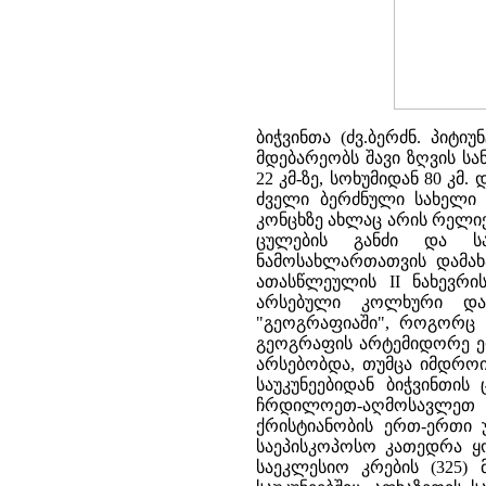
ბიჭვინთა (ძვ.ბერძნ. პიტი
მდებარეობს შავი ზღვის სა
22 კმ-ზე, სოხუმიდან 80 კმ
ძველი ბერძნული სახელი პ
კონცხზე ახლაც არის რელიქ
ცულების განძი და სა
ნამოსახლართათვის დამახა
ათასწლეულის II ნახევრი
არსებული კოლხური დას
"გეოგრაფიაში", როგორც "დ
გეოგრაფის არტემიდორე ეფ
არსებობდა, თუმცა იმდროი
საუკუნეებიდან ბიჭვინთი
ჩრდილოეთ-აღმოსავლეთ 
ქრისტიანობის ერთ-ერთი უ
საეპისკოპოსო კათედრა ყ
საეკლესიო კრების (325)