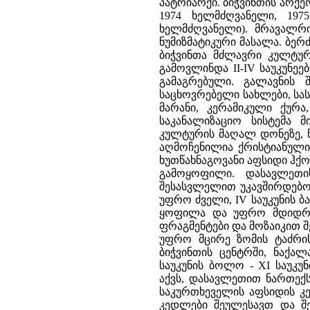
პატრიარქი. ბიჭვინთის არქე
1974 ხელმძღვანელი, 19
ხელმძღვანელი). მრავალრი
ნუმიზმატიკური მასალა. ბერ
ბიჭვინთა მძლავრი კულტურ
გამოვლინდა II-IV საუკუნე
გამაგრებული. გალავნის
საცხოვრებელი სახლები, სას
მარანი, კერამიკული ქურ
საკანალიზაციო სისტემა მ
კულტურის მაღალ დონეზე, 
აღმოჩენილია ქრისტიანული 
ხუთწახნაგოვანი აფსიდი ჰქო
გამოყოფილი. დასავლეთი
შესასვლელით უკავშირდებოდ
უფრო ძველი, IV საუკუნის 
ყოფილა და უფრო მდიდრუ
ფრაგმენტები და მოზაიკით 
უფრო მცირე ზომის ტაძრის 
ბიჭვინთის ცენტრში, ნაქალ
საუკუნის ბოლო - XI საუკუ
აქვს, დასავლეთით ნართექ
საკურთხეველის აფსიდის კე
კედლები შეულესავთ და შე