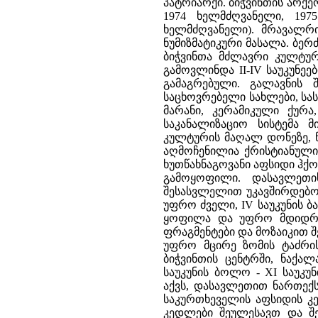
პატრიარქი. ბიჭვინთის არქე
1974 ხელმძღვანელი, 19
ხელმძღვანელი). მრავალრი
ნუმიზმატიკური მასალა. ბერ
ბიჭვინთა მძლავრი კულტურ
გამოვლინდა II-IV საუკუნე
გამაგრებული. გალავნის
საცხოვრებელი სახლები, სას
მარანი, კერამიკული ქურ
საკანალიზაციო სისტემა მ
კულტურის მაღალ დონეზე, 
აღმოჩენილია ქრისტიანული 
ხუთწახნაგოვანი აფსიდი ჰქო
გამოყოფილი. დასავლეთი
შესასვლელით უკავშირდებოდ
უფრო ძველი, IV საუკუნის 
ყოფილა და უფრო მდიდრუ
ფრაგმენტები და მოზაიკით 
უფრო მცირე ზომის ტაძრის 
ბიჭვინთის ცენტრში, ნაქალ
საუკუნის ბოლო - XI საუკუ
აქვს, დასავლეთით ნართექ
საკურთხეველის აფსიდის კე
კედლები შეულესავთ და შე