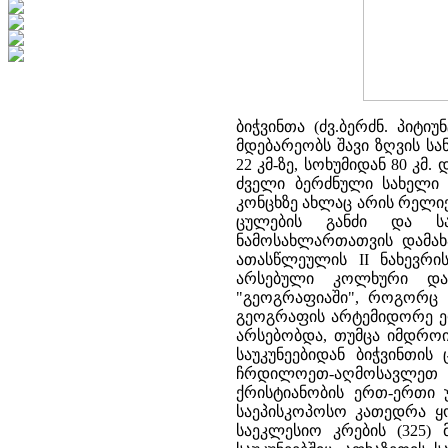
ბიჭვინთა (ძვ.ბერძნ. პიტი
მდებარეობს შავი ზღვის სა
22 კმ-ზე, სოხუმიდან 80 კმ
ძველი ბერძნული სახელი პ
კონცხზე ახლაც არის რელიქ
ცულების განძი და სა
ნამოსახლართათვის დამახა
ათასწლეულის II ნახევრი
არსებული კოლხური დას
"გეოგრაფიაში", როგორც "დ
გეოგრაფის არტემიდორე ეფ
არსებობდა, თუმცა იმდროი
საუკუნეებიდან ბიჭვინთი
ჩრდილოეთ-აღმოსავლეთ 
ქრისტიანობის ერთ-ერთი უ
საეპისკოპოსო კათედრა ყ
საეკლესიო კრების (325)