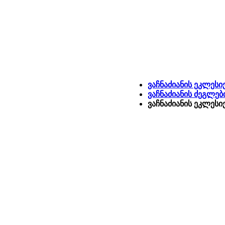
ვაჩნაძიანის ეკლესი
ვაჩნაძიანის ძეგლებ
ვაჩნაძიანის ეკლესი