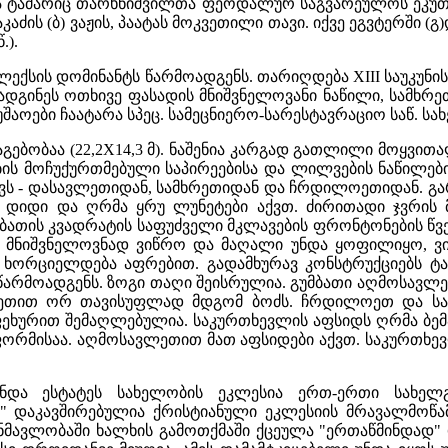
ტაძარიც თარხნიშვილთა ფეოდალურ საგვარეულოს ეკუთვნო
კაძის (ბ) ვაჟის, პაატას მოკვეთილი თავი. იქვე ეგვტერში 
.).
ექსის დომინანტს წარმოადგენს. თარიღდება XIII საუკუნის 
ადგინეს ოთხივე ფასადის მნიშვნელოვანი ნაწილი, სამხრე
შაოები ჩაატარა სპეც. სამეცნიერო-სარესტავრაციო საწ. სა
აგებობაა (22,2X14,3 მ). ნაშენია კარგად გათლილი მოყვი
ის მოჩუქურთმებული საპირეებისა და ლილვების ნაწილებ
ქვს - დასავლეთიდან, სამხრეთიდან და ჩრდილოეთიდან. გა
დიდი და ღრმა ყრუ ლუნეტები აქვთ. ძირითადი ჯვრის მ
ბათის კვადრატის საფუძველი მკლავების ფრონტონების წ
მნიშვნელოვნად ვიწრო და მაღალი უნდა ყოფილიყო, ვიდ
 ხორციელდება აფრებით. გადამხურავ კონსტრუქციებს 
წარმოადგენს. ზოგი თაღი შეისრულია. გუმბათი აღმოსავლ
თით ორ თავისუფლად მდგომ ბოძს. ჩრდილოეთ და სამხ
ფეხურით შემაღლებულია. საკურთხევლის აფსიდს ღრმა ბემ
ორმისაა. აღმოსავლეთით მათ აფსიდები აქვთ. საკურთხევ
ნდა ესტატეს სახელობის ეკლესია ერთ-ერთი სახელგ
" დაკავშირებულია ქრისტიანული ეკლესიის მრავალმოწამე
ანმავლობაში ხალხის გამოთქმაში ქცეულა "ერთაწმინდად