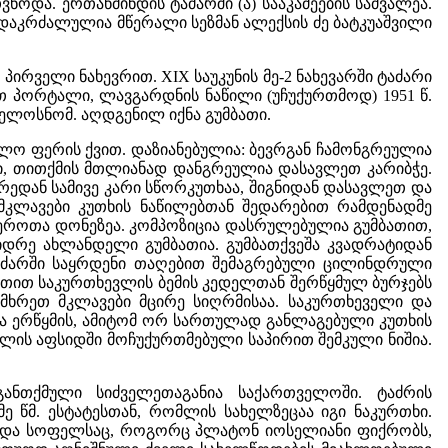
და. ერთაწმინდის ტაძარში (ა) სააკაძეების საძვალეა.
(გ)დაკრძალულია მწერალი სეზმან ალექსის ძე ბატკუაშვილი
პირველი ნახევრით. XIX საუკუნის მე-2 ნახევარში ტაძარი
თ პორტალი, ლავგარდნის ნაწილი (უჩუქურთმოდ) 1951 წ.
ხელოსნომ. აღდგენილ იქნა გუმბათი.
თალო ფერის ქვით. დაზიანებულია: ბევრგან ჩამონგრეულია
ი, თითქმის მთლიანად დანგრეულია დასავლეთ კარიბჭე.
რედან სამივე კარი სწორკუთხაა, შიგნიდან დასავლეთ და
კლავები კუთხის ნაწილებთან შედარებით რამდენადმე
ვეროთა დონეზეა. კომპოზიცია დასრულებულია გუმბათით,
რე ახლანდელი გუმბათია. გუმბათქვეშა კვადრატიდან
ტაძარში საყრდენი თაღებით შემაგრებული ცილინდრული
ეთით საკურთხევლის ბემის კედელთან შერწყმულ ბურჯებს
რეთ მკლავები მცირე სიღრმისაა. საკურთხეველი და
ა ერწყმის, ამიტომ ორ სართულად განლაგებული კუთხის
ლის აფსიდში მოჩუქურთმებული საპირით შემკული ნიშია.
ანთქმული სიძველეთაგანია საქართველოში. ტაძრის
 წმ. ესტატესთან, რომლის სახელზეცაა იგი ნაკურთხი.
" და სოფელსაც, როგორც პლატონ იოსელიანი ფიქრობს,