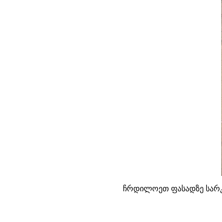
ჩრდილოეთ ფასადზე სარკმ