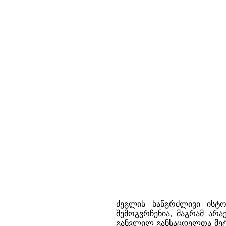
ძეგლის ხანგრძლივი ისტ
შემოგვრჩენია, მაგრამ არა
განვლილ განსაცდელთა მეტყ