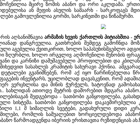
ღმოჩენილია მცირე ზომის აბანო და ორი აკლდამა. ერთი
დებულისა ან მეფის ასულის სამაარხ - სარკოფაგს მდიდ
ლები გამოვლენილია გორში, სარკინეთში და წიწამურში.
შორის აღსანიშნავია
არმაზის ხევის ქართლის პიტიახშთა - ე
ლიანად დანგრეულია. გათხრების შემდეგ გამოჩნდა მოზ
ეული აგებულია ქვითკირით, ხოლო საპასუხისმგებლო ადგ
ი ზღურბლი, ხოლო ირგვლივ აღმოჩენილი შენობის ფრაგმე
თავანი და კარნიზი დამუშავებული პროფილებით და კბილან
ს მიხედვით სასახლეს კრამიტის სახურავი ჰქონია. ამგვარ
დეტალები გვანიშნებენ, რომ აქ იყო წარჩინებულთა წრი
ფაგების ინვენტარს, უცილობლად დავასკვნით, რომ ადამი
ენიერ ვერცხლისა და მინის ჭურჭელს, ხატოვნად გამოსა
.. სახლიდან ათიოდე მეტრის დაშორებით მდგარა აბანო. მი
ლებისაგან შედგებოდა - სათბობი განყოფილება, გასახდ
ული სისტემა. სათბობი განყოფილება დაკავშირებულია
ბილი 1,1 მ სიმაღლის სვეტები, გადახურული დიდი კერ
მილები, რომლის საშუალებით ხორციელდებოდა აბანოს 
ბანო წარმოადგენდა იბერიის ერისთავთა რეზიდენციას ახ.წ. 