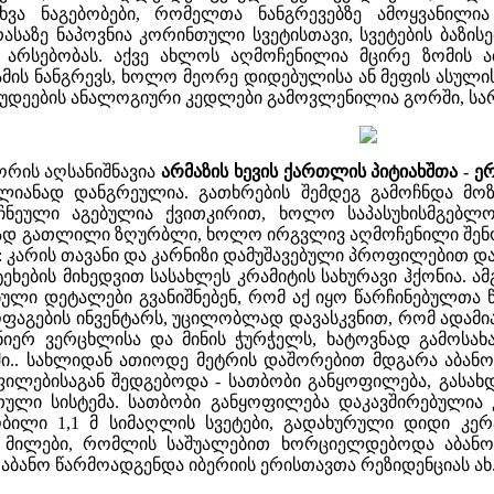
ა ნაგებობები, რომელთა ნანგრევებზე ამოყვანილია ახ
რასაზე ნაპოვნია კორინთული სვეტისთავი, სვეტების ბაზის
ს არსებობას. აქვე ახლოს აღმოჩენილია მცირე ზომის 
ის ნანგრევს, ხოლო მეორე დიდებულისა ან მეფის ასულის
უდეების ანალოგიური კედლები გამოვლენილია გორში, სარ
 შორის აღსანიშნავია
არმაზის ხევის ქართლის პიტიახშთა - ე
თლიანად დანგრეულია. გათხრების შემდეგ გამოჩნდა მოზ
ჩნეული აგებულია ქვითკირით, ხოლო საპასუხისმგებლ
გად გათლილი ზღურბლი, ხოლო ირგვლივ აღმოჩენილი შენობ
ია: კარის თავანი და კარნიზი დამუშავებული პროფილებით დ
ატეხების მიხედვით სასახლეს კრამიტის სახურავი ჰქონია.
ული დეტალები გვანიშნებენ, რომ აქ იყო წარჩინებულთა წ
ოფაგების ინვენტარს, უცილობლად დავასკვნით, რომ ადამ
ენიერ ვერცხლისა და მინის ჭურჭელს, ხატოვნად გამოსა
ი.. სახლიდან ათიოდე მეტრის დაშორებით მდგარა აბანო. მ
ილებისაგან შედგებოდა - სათბობი განყოფილება, გასახდ
ული სისტემა. სათბობი განყოფილება დაკავშირებულია
ობილი 1,1 მ სიმაღლის სვეტები, გადახურული დიდი კერ
 მილები, რომლის საშუალებით ხორციელდებოდა აბანოს 
აბანო წარმოადგენდა იბერიის ერისთავთა რეზიდენციას ახ.წ. 