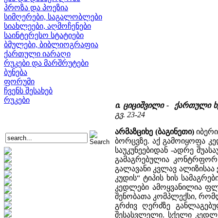
პროზა და პოეზია
სიმღერები, საგალობლები
სიახლეები, აღმოჩენები
საინტერესო სტატიები
ბმულები, ბიბლიოგრაფია
ქართული იარაღი
რუკები და მარშრუტები
ბუნება
ფორუმი
ჩვენს შესახებ
რუკები
ი. ციციშვილი - ქართული 
გვ. 23-24
არმაზციხე (ბაგინეთი)
იბერი
ბორცვზე. აქ გამოიყოფა კე
საუკუნეებიდან -ადრე შუას
გამაგრებულია კონტრფორს
გალავანი კვლავ ალიზისაა 
კუდის“ ტიპის ხის სამაგრე
კედლები ამოყვანილია ფლე
შენობათა კომპლექსი, რომ
გრძივ ღერძზე განლაგებუ
შესასვლელი. სქელი კედლე