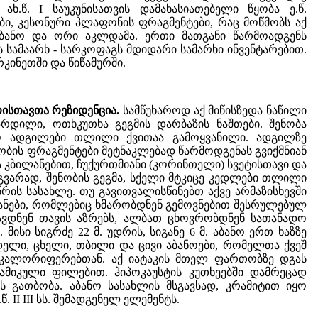
.წ. I საუკუნისათვის დამახასიათებელი წყობა ე.წ.
ები, კესონური პლაფონის ფრაგმენტები, რაც მოწმობს აქ
აბანო და ორი აკლდამა. ერთი მათგანი წარმოადგენს
 სამაარხ - სარკოფაგს მდიდარი სამარხი ინვენტარებით.
კინეთში და წიწამურში.
რისთავთა რეზიდენცია.
სამწუხაროდ აქ მიწისზედა ნაწილი
რდილი, ოთხკუთხა გეგმის დარბაზის ნაშთები. შენობა
ო ადგილები თლილი ქვითაა გამოყვანილი. ადგილზე
ის ფრაგმენტები მეტნაკლებად წარმოდგენას გვიქმნიან
ა კბილანებით, ჩუქურთმიანი (კორინთელი) სვეტისთავი და
 ამგვარად, შენობის გეგმა, სქელი მტკიცე კედლები თლილი
რის სასახლე. თუ გავითვალისწინებთ აქვე არმაზისხევში
იანები, რომლებიც ხმარობდნენ გემოვნებით შესრულებულ
ხავდნენ თავის აზრებს, ალბათ ცხოვრობდნენ სათანადო
ისი სიგრძე 22 მ. უდრის, სიგანე 6 მ. აბანო ერთ ხაზზე
ელი, ცხელი, თბილი და ცივი აბანოები, რომელთა ქვეშ
 კალორიფერებთან. აქ იატაკის მთელ ფართობზე დგას
ამიკული ფილებით. ჰიპოკაუსტის კუთხეებში დამრეცად
გათბობა. აბანო სასახლის მსგავსად, კრამიტით იყო
II III სს. შემადგენელ ელემენტს.