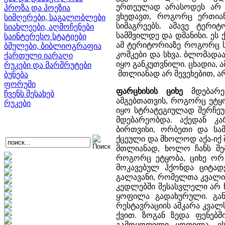
ერთეულად არასოდეს არ ყ
პროზა და პოეზია
ვხედავთ, როგორც ერთიან
სიმღერები, საგალობლები
სიმაგრეებს. ამავე ტერი
სიახლეები, აღმოჩენები
სამშვილდე და დმანისი. ეს
საინტერესო სტატიები
ამ ტერიტორიაზე როგორც სა
ბმულები, ბიბლიოგრაფია
კოშკები და სხვა. ბლომადა
ქართული იარაღი
იყო განკუთვნილი. ცხადია,
რუკები და მარშრუტები
მთლიანად არ შევეხებით, 
ბუნება
ფორუმი
ფარცხისის ციხე
მდებარეო
ჩვენს შესახებ
ამგებთათვის, როგორც ეტყ
რუკები
იყო სტრატეგიულად შერჩეუ
მდებარეობდა. აქედან კ
ბირთვისი, ორბეთი და სამ
ქცეული და მხოლოდ აქა-იქ 
მთლიანად, ხოლო ჩანს შემ
როგორც ეტყობა, ციხე ორ
მოკავებულ ჰქონდა ციტა
გალავანი, რომელთა კვალი
კედლებში შესასვლელი არ 
ყოფილა გადახურული. განს
რესტავრაციის აშკარა კვალ
ქვით. ზოგან ზედა ფენებ
გამოყოფილი ყოფილა. ეს