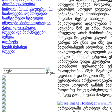
პროზა და პოეზია
სოფელი ჭივჭავა. როგორც 
სიმღერები, საგალობლები
ცხადჰყო, სოფელ ჭივჭავას 
სიახლეები, აღმოჩენები
ნაჭივჭავებად მოიხსენიებ
საინტერესო სტატიები
მიდამო მეტად საინტერეს
ბმულები, ბიბლიოგრაფია
ნაკალოვარი ადგილებია შ
ქართული იარაღი
საუკუნის წინ კი არა, რა
რუკები და მარშრუტები
მრგვლად არის მოსწორებულ
ბუნება
მიაგავს. ზოგიერთ კალოს ი
ფორუმი
გარეთ არ ეწია და ბზე და
ჩვენს შესახებ
ნადარბაზევის ახლოსაც არ
რუკები
ნაკალოვარი ადგილების გ
კვალი შეიმჩნევა. ეტყობა, 
საბძლების დიდი კულტურა ა
სათანადო ყურადღება ექ
რაოდენობის ბზეს ჩაყრიდნ
დგომითა და წოლით ბზე მაგ
ტერიტორია არქეოლოგიური კ
ახლო სოფლის განძის მაძი
როგორც სოფ.ვარხუნოელმა 
შემდეგ გარემოებას მოჰყოლ
ქარვასლაში ერთხელ ასე 6