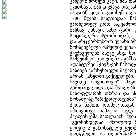
კახელი მოხუცი კაცი, მას 
უკითხავს, მას ჭივჭავა დაუ
იტყვიან, ვიდრე ვარხუნოელ
1706 წლის საბუთიდან ჩ
ვარხუნოელ ერთ საკვამლო 
სახნავ, უხნავი, სახლ-კარი
სოციალური ისტორიიდან, ტ.I,
და არც ვარხუნოში ვენახი არ
მოხსენებული მამულიც ვენა
ჭივჭაველებს ასევე სხვა ს
სამეურნეო ცხოვრებას განს
ადასტურებს ჭივჭავას ნასო
შესახებ ვარხუნოელი მექარვა
არიან კახეთში გაქცეულები
წავიდე მოვიძიოვო", მა
გარდაცვლილა და შვილებს ჭ
ნასოფლარის თხრას და ძიე
მოხალისე "არქეოლოგებმა" 
ზედა ნაშთი, რომელთაგან 
იმთავითვე საპატიო ხელ
პატივისცემა საფლავის ქვი
"გუთნისდედაა" მხოლოდ შ
ყოფილა გამოხატული გუთნი
დადგმული. ის თეთრწყარო