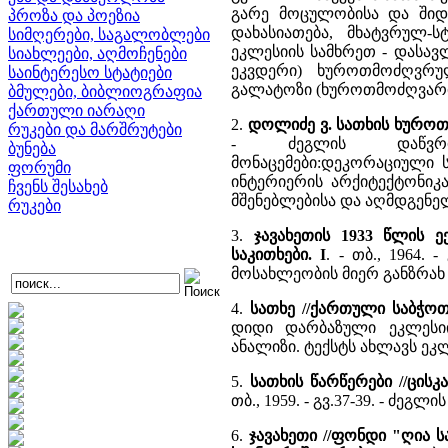
გარე მოცულობისა და შიდ
პროზა და პოეზია
დახასიათება, მხატვრულ-
სიმღერები, საგალობლები
ეკლესიის სამხრეთ - დასავლ
სიახლეები, აღმოჩენები
ეკვდერი) ხუროთმოძღვრულ
საინტერესო სტატიები
გალატოზი (ხუროთმოძღვარი)
ბმულები, ბიბლიოგრაფია
ქართული იარაღი
2.
დოლიძე ვ. სათხის ხურო
რუკები და მარშრუტები
- ძეგლის დაწვრილ
ბუნება
მონაცემები:დეკორაციული ს
ფორუმი
ინტერიერის არქიტექტონიკ
ჩვენს შესახებ
მშენებლებისა და აღმდგენელ
რუკები
3.
ჯავახეთის 1933 წლის ე
საკითხები. I
. - თბ., 1964.
მოსახლეობის მიერ განზრახ
4.
სათხე //ქართული საბჭო
დიდი დარბაზული ეკლესი
ანალიზი. ტექსტს ახლავს ეკ
5.
სათხის წარწერები //ცის
თბ., 1959. - გვ.37-39. - ძ
6.
ჯავახეთი //ფონდი "ღია