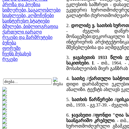
პროზა და პოეზია
ეკლესიის სამხრეთ - დასავლ
სიმღერები, საგალობლები
ეკვდერი) ხუროთმოძღვრულ
სიახლეები, აღმოჩენები
გალატოზი (ხუროთმოძღვარი)
საინტერესო სტატიები
2.
დოლიძე ვ. სათხის ხურო
ბმულები, ბიბლიოგრაფია
- ძეგლის დაწვრილ
ქართული იარაღი
მონაცემები:დეკორაციული ს
რუკები და მარშრუტები
ინტერიერის არქიტექტონიკ
ბუნება
მშენებლებისა და აღმდგენელ
ფორუმი
ჩვენს შესახებ
3.
ჯავახეთის 1933 წლის ე
რუკები
საკითხები. I
. - თბ., 1964.
მოსახლეობის მიერ განზრახ
4.
სათხე //ქართული საბჭო
დიდი დარბაზული ეკლესი
ანალიზი. ტექსტს ახლავს ეკ
5.
სათხის წარწერები //ცის
თბ., 1959. - გვ.37-39. - ძე
6.
ჯავახეთი //ფონდი "ღია
საანგარიშო კრებული
. - თბ
ხუროთმოძღვრული გზამკვლ