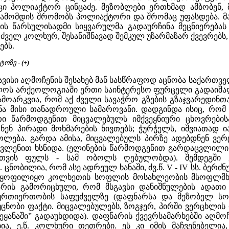
აცი პოლიაქტორ ცინცაძე. მეზობლები ერთხმად ამბობენ,
ამომდის შრომობს პოლიაქტორი და შრომაც უფასდება. მას
ნის წარსულისადმი სიყვარულმა გადაურჩინა მეცნიერება
 ძველ კოლხურ, შესანიშნავად შემკულ უზარმაზარ ქვევრებს,
ებს.
ტოზე -
(+)
ვისი აღმოჩენის შესახებ მან სასწრაფოდ აცნობა საქართველ
ლოს არქეოლოგიაში ერთი საინტერესო ფურცელი გადაიშა
გამოარკვია, რომ აქ ძველი სავაჭრო გზების გზაჯვარედინთ
 მისი თანადროული სამაროვანი. დადგინდა ისიც, რომ ძვ
ათი წარმოდგენით მიცვალებულს იმქვეყნიური ცხოვრებ
დნენ პირადი მოხმარების ნივთებს; ჭურჭელს, იშვიათად
ოლება. გარდა ამისა, მიცვალებულს პირზე ადებდნენ ვერც
ავლენით ხსნიდა. (ელინების წარმოდგენით გარდაცვლილის 
თვის ფულს - სამ ობოლს ღებულობდა). შემდეგში ეს
 ცნობილია, რომ ასე ადრეულ ხანაში, ძვ.წ. V - IV სს. ბე
გი ყოფილიყო კოლხეთის სოფლის მოსახლეობის მსოფლმ
არის გამორიცხული, რომ მსგავსი დანიშნულების ადათ
ურთიერთობის საფუძველზე (დაფნარსა და მეზობელ სო
 უცნობი ფაქტი. მიცვალებულებს, ზოგჯერ, პირში ვერცხლ
ქვეყანაში” გადაუხდიდა). დაფნარის ქვევრსამარხებში აღ
ებია, ე.წ. კოლხური თეთრები. ეს კი იმის მაჩვენებელ