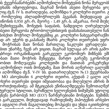
ქვევრსამარხებში აღმოჩენილი მონეტების წონა მერყეობს 1,9
იდხანს იმყოფებოდა, მაგრამ წონის ასეთი მერყეობა ყო
ელიც ძვ.წ. IV ს. თარიღდება, აღმოჩნდა 9 კოლხური თეთრი.
 რომლებიც ახლადმოჭრილებს ჰგვანან. მიუხედავად კა
იწონის 0,950 გრ.-რ, მეორე - 1,49 გრ.-ს. აშკარაა, რომ მ
გ შემთხვევაში, მონეტის საფასის, ნამდვილი ღირებულე
 ასეთი მერყეობა ტრიობოლებისთვის დამახასიათებელი ჩანს,
სისქით მოჭრილ მონეტებშიც კი. კოლხური ნახევარდრაქმი
ნად არ უჭერს დ.კაპანაძე მხარს კოლხური თეთრების უფ
მოჭრისას მათ წონას მართლაც ნაკლები ყურადღება ექ
ით უნარზე, ჩვენ არ ვიცით, მაგრამ სულაცა არ არის გამ
რივი ორგანიზაციის გარკვეულ ეკონომიურ მიზნებს ემ
ბათ მათი მოჭრის შეწყვეტა. მარტო გარეშე ეკონომი
ობით მოზღვავება კოლხეთში და მათთან კონკურენცი
ი აღმოჩენილ ოთხ მონეტაზე, მათ შორის აღწერილ ცალებზ
 აღმოჩნდა ძვ.წ. V-IV სს. დათარიღებული №13 ქვევრსა
МО ასოებიანი 6 კოლხური თეთრი, აქედან 2 ცალი აღმ
ხური თეთრები დიდი იშვიათობაა და მიღებული აზრის მიხ
ორთქიფანიძე). ამ მტკიცებას ეწინააღმდეგება ზემოთაღწ
ტვრული სტილით, ბერძნული ხელოვნების ნიმუშებს უტოლდ
გენენ) ჭარბობენ МО (ЕО?) წარწერებიანი მონეტები. ნუმიზ
ა გარკვეული, მიუხედავად რამოდენიმე ჰიპოტეზის არსებო
 ადგილი (რის მაგალითებიც მოჰყავს) და უნდა იკითხებოდე