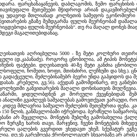
ხდარა. ფარცხანაყანევის, დაბლაგომის, ზემო ფარცხისის
 თავისუფალი მეთემეები მჭიდროდ არიან დაკავშირებულ
ც უდავოდ მთლიანად კოლხეთის სამეფოს ეკონომიური გ
განვითარების გზაზე შემდგარმა ფულის მეურნეობამ დაშა
იგდებოდა ფულის მეურნეობას“. თუ რა მაღალ დონეს მიაღ
მდეგი მაგალითებიდანაც.
ღეისათვის აღრიცხულია 5000 - ზე მეტი კოლხური თეთრი,
ა დაცული (დ.კაპანაძე). როგორც ცნობილია, ამ ტიპის მო
ოჩენის ფაქტები. დღეისათვის 40-ზე მეტი განძია ცნობილ
ალსოფელი, ჩომეთი, ხოფი, მთისძირი, ლეჩხუმი და სხვ.)
 გადაქცეული, შეძლებისამებრ ბევრი უნდა გაჰყიდოს და შ
დასახ. კრებული, გვ.56). აქედან გამომდინარე, თუ განძე
 კოლხეთში განვითარების მაღალი დონისათვის მიუღწევია
აწარმი, ყიდულობდნენ კი შორეული ქვეყნებიდან შემ
ის ანალიზი გვაძლევს საშუალებას გამოვთქვათ ვარაუდი, რ
 კიდევ მძლავრია საშუალო შეძლების მეთემურთა ფენა. 
ს 150 წლის, განმავლობაში იჭრებოდა. ბერძნული სამყაროსგ
ებანი არ შეცვლილა. მონეტის შუბლზე გამოსახულია ქა
 ზურგზე ხარის თავი, მარჯვნივ. ჩვენი მონეტების მიხე
ვრული ცალების გვერდით ვხედავთ უხეშ, სქემატურ ეგზემ
ია. თუ ეს გარემოება ქრონოლოგიურ სხვაობაზე არ არის დ