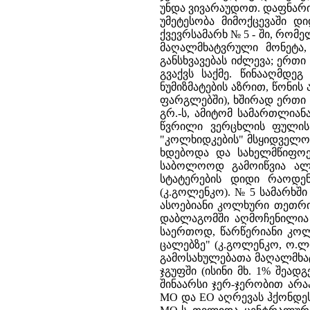
უნდა ვივარაუდოთ. დაფნარის 
უმეტესობა მიმოქცევაში დ
ქვევრსამარხ № 5 - ში, რომ
მაღალმხატვრული მონეტა,
განსხვავებას იძლევა; ერთი 
გვაქვს საქმე. წინააღმდე
ნუმიზმატების აზრით, წონის
ფარგლებში), ხშირად ერთი 
გრ.-ს, ამიტომ სამართლია
წვრილი ვერცხლის ფულის 
"კოლხიდკების" მსყიდველობ
ხდებოდა და სახელმწიფოებ
საბოლოოდ გამოიწვია ალ
სტატერების დიდი რაოდენ
(კ.გოლენკო). № 5 სამარხშ
ასოებიანი კოლხური თეთრი
დაბლაგომში აღმოჩენილია 
საერთოდ, წარწერიანი კოლ
ცალებზე" (კ.გოლენკო, ო.ლ
გამოსახულებათა მაღალმხა
ჯგუფში (ისინი მხ. 1% შეად
შინაარსი ჯერ-ჯერობით არა
МО და ЕО აღრევას ჰქონდეს