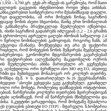
50 – 0,700 გრ. ეჭვს არ იწვევს ის გარემოება, რომ მათი
ველთვის გაცვეთის ინტენსიობით როდი უნდა აიხსნას.
 განსაკუთრებით საინტერესოა ორი შესანიშნავად დაცული,
რგი დაცულობისა, ამ ორი მონეტის წონაც საგრძნობ
იუხედავად წონის ასეთი სხვაობისა, მაინც ერთ ნომინალთან
ბის განსაზღვრა პრაქტიკულად შეუძლებელი იქნებოდა.
 ისინი საგრძნობ გადახრებს იძლევიან (1,2 – 2,6 გრამის
ს (ტრიობოღი) ადრეული ცალები იწონიან საშუალოდ 2,4
რო წვრილი ნომინალების გამოყოფას. როგორც ჩანს, ამ
ცეოდა (მ.ინაძე). მოქმედებდა თუ არა ეს ფაქტორი
ორიცხული, რომ მონეტების წონის შემცირება შეგნებულად
სახურებოდა. ეკონომიური მდგომარეობის გაუარესებამ
ური ფაქტორებით (ალექსანდრე მაკედონელის ოქროს
ის შეუძლებლობა) ახსნა მართებული არ გვეჩვენება
ე, აღბეჭდილია ორი ბერძნული ასო МО თუ ЕО, ასეთივე
მარხში და შემთხვევით მონაპოვარ ორ კოლხურ თეთრზე.
ოჩნდა ძვ.წ. V ს. დათარიღებულ №26 ქვევრსამარხში.
ედვით "ასოები გვხვდება უკვე გაუხეშებულ, გვიანდელ
ერილი ორი მონეტა, რომლებიც დამზადების ოსტატობით,
ებიან. წარწერიანი კოლხური თეთრების მცირერიცხოვან
მატები აღნიშნავენ, რომ ამ წარწერების მნიშვნელობა და
ბისა. ბ.კუფტინი ვარაუდობდა, რომ მონეტაზე შესაძლოა
ს ღვთაების ეპითეტი ЕО [TEP] - მფარველი. ნ.ხოშტარია