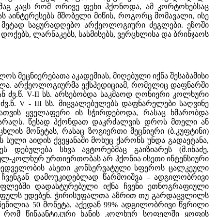
 მაგ კაცს რომ ორივე ფეხი ჰქონოდა, ამ კორტოხებსაც
 აინტერესებს მშობელი მიწის, როგორც მომავალი, ისე
ს მეტად საყურადღებო არქეოლოგიური ძეგლები. ეზოში
 დოქებს, ლარნაკებს, სასმისებს, ვერცხლისა და ბრინჯაოს
ოს მეცნიერებათა აკადემიას, მიღებული იქნა შესაბამისი
ლა. არქეოლოგიურმა ექსპედიციამ, რომელიც დაფნარში
ან ძვ.წ. V-II სს. არსებობდა საკმაოდ ღონიერი კოლხური
.წ. V - III სს. მიცვალებულებს დაფნარელები საღვინე
ისათვის ყველაფერი ის სჭირდებოდა, რასაც ხმარობდა
 იარაღს. წესად პქონდათ დაკრძალვის დროს მთელი ან
ხლის მონეტას, რასაც ზოგიერთი მეცნიერი (ბ.კუფტინი)
სული აიდის ქვეყანაში მოხუც ქარონს უნდა გადაეტანა,
 დებულება სხვა ავტორებმაც გაიზიარეს (მ.ინაძე,
რძნულ-კოლხურ ურთიერთობას არ ჰქონია ისეთი ინტენსიური
ხედველობის ასეთი კონსერვატული სფეროს ცალკეული
ი ჩვენგან დამოუკიდებლად წარმოიშვა - ადგილობრივი
ფლებში დადასტურებული იქნა ჩვენი ეთნოგრაფიული
ის ფულს უდებენ. ჭირისუფალთა აზრით თუ გარდაცვლილს
მოჩენილია 50 მონეტა, აქედან 99% ადგილობრივი წვრილი
ია, რომ წინაანტიკური ხანის კოლხურ სოფელში ყოფის