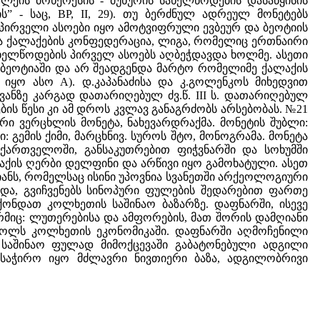
ის მოხერესის - მუხურის სახელწოდების დასაწყისის
 - საც, ВР, II, 29). თუ ბერძნულ ადრეულ მონეტებს
 პირველი ასოები იყო ამოტვიფრული ევბეურ და ბეოტიის
და ქალაქების კონფედერაცია, ლიგა, რომელიც ერთნაირი
ახელწოდების პირველ ასოებს აღბეჭდავდა ხოლმე. ასეთი
ელ ბეოტიაში და არ შეადგენდა მარტო რომელიმე ქალაქის
იყო ასო A). დ.კაპანაძისა და კ.გოლენკოს მიხედვით
ანზე კარგად დათარიღებულ ძვ.წ. III ს. დათარიღებულ
ების წესი კი ამ დროს კვლავ განაგრძობს არსებობას. №21
ური ვერცხლის მონეტა, ნახევარდრაქმა. მონეტის შუბლი:
გი: გემის ქიმი, მარცხნივ. სუროს შტო, მონოგრამა. მონეტა
 საქართველოში, განსაკუთრებით ფიჭვნარში და სოხუმში
ლაქის ღერბი დელფინი და არწივი იყო გამოხატული. ასეთ
ლიანს, რომელსაც ისინი უპოვნია სვანეთში არქეოლოგიური
და, გვიჩვენებს სინოპური ფულების შედარებით ფართე
ონდათ კოლხეთის საშინაო ბაზარზე. დაფნარში, ისევე
მიც: ლუთერებისა და ამფორების, მათ შორის დამღიანი
 როლს კოლხეთის ეკონომიკაში. დაფნარში აღმოჩენილი
 საშინაო ფულად მიმოქცევაში გაბატონებული ადგილი
საჭირო იყო მძლავრი ნივთიერი ბაზა, ადგილობრივი