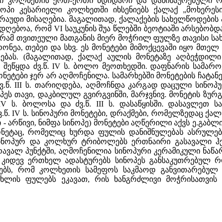
 კოლხეთის ერთ-ერთი მდიდარი და დაწინაურებული ოლქ
პი კესარიელი კოლხეთში იხსენიებს ქალაქ „მოხერესის”
არაუდი მისაღებია. მაგალითად, ქალაქების სახელწოდების
დღებოა, რომ VI საუკუნის შუა წლებში ბეოტიაში არსებობ
მაგრამ თვითეული მათგანის მიერ მოჭრილ ფულზე თავისი ს
რონეა, თებეი და სხვ. ეს მონეტები მიმოქცევაში იყო მთ
ებას. (მაგალითად, ქალაქ აულის მონეტაზე აღბეჭდილი 
ეწყდა ძვ.წ. IV ს. ბოლო მეოთხედში. დაფნარის სამაროვ
მონეტები ჯერ არ აღმოჩენილა. სამარხებში მონეტების ჩატან
ვ.წ. III ს. თარიღდება, აღმოჩნდა კარგად დაცული სინოპ
ინოპეს თავი, დაკბილულ გვირგვინში, მარჯვნივ. მონეტის ზურ
 IV ს. ბოლოსა და ძვ.წ. III ს. დასაწყისში. დასავლეთ
წ. IV ს. სინოპური მონეტები, დრაქმები, რომელზედაც ქა
- არწივი, ნიმფა სინოპე) მონეტები აღწერილი აქვს ე.გაბ
ონეტაც, რომელიც ხურდა ფულის დანიშნულებას ასრულებ
ინოპურ და კოლხურ ტრიბოლებს ერთნაირი გასავალი ჰქ
ვალ პუნქტში, აღმოჩენილია სინოპური კერამიკული ნაწარ
ც კიდევ ერთხელ ადასტურებს სინოპეს განსაკუთრებულ
ნებს, რომ კოლხეთის სამეფოს საკმაოდ განვითარებულ
ლის ფულებს ეკავათ, რის ხანგრძლივი მოჭრისათვის 