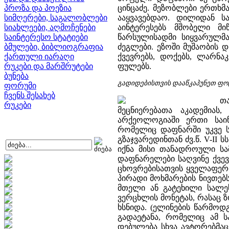
პროზა და პოეზია
ცინცაძე. მეზობლები ერთხმ
სიმღერები, საგალობლები
ააყვავებდაო. დილიდან 
სიახლეები, აღმოჩენები
აინტერესებს მშობელი მ
საინტერესო სტატიები
წარსულისადმი სიყვარულმ
ბმულები, ბიბლიოგრაფია
ძეგლები. ეზოში მუშაობის 
ქართული იარაღი
ქვევრებს, დოქებს, ლარნაკ
რუკები და მარშრუტები
ფულებს.
ბუნება
გადიდებისთვის დააწკაპუნეთ ფო
ფორუმი
ჩვენს შესახებ
თ
რუკები
მეცნიერებათა აკადემიას
არქეოლოგიაში ერთი საი
რომელიც დაფნარში უკვე სა
გზაჯვარედინთან ძვ.წ. V-I
იქნა მისი თანადროული სამ
დაფნარელები საღვინე ქვევ
ცხოვრებისათვის ყველაფერი
პირადი მოხმარების ნივთებ
მთელი ან გატეხილი სალეს
ვერცხლის მონეტას, რასაც ზ
ხსნიდა. (ელინების წარმოდ
გადაეტანა, რომელიც ამ ს
დებულება სხვა ავტორებმაც