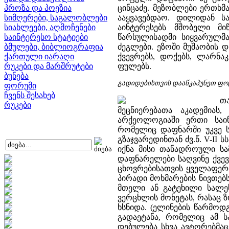
პროზა და პოეზია
ცინცაძე. მეზობლები ერთხმ
სიმღერები, საგალობლები
ააყვავებდაო. დილიდან 
სიახლეები, აღმოჩენები
აინტერესებს მშობელი მ
საინტერესო სტატიები
წარსულისადმი სიყვარულმ
ბმულები, ბიბლიოგრაფია
ძეგლები. ეზოში მუშაობის 
ქართული იარაღი
ქვევრებს, დოქებს, ლარნაკ
რუკები და მარშრუტები
ფულებს.
ბუნება
გადიდებისთვის დააწკაპუნეთ ფო
ფორუმი
ჩვენს შესახებ
თ
რუკები
მეცნიერებათა აკადემიას
არქეოლოგიაში ერთი საი
რომელიც დაფნარში უკვე სა
გზაჯვარედინთან ძვ.წ. V-I
იქნა მისი თანადროული სამ
დაფნარელები საღვინე ქვევ
ცხოვრებისათვის ყველაფერი
პირადი მოხმარების ნივთებ
მთელი ან გატეხილი სალეს
ვერცხლის მონეტას, რასაც ზ
ხსნიდა. (ელინების წარმოდ
გადაეტანა, რომელიც ამ ს
დებულება სხვა ავტორებმაც