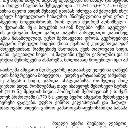
 თუ ხიდის მთელი სიგრძე შეადგენდა 80 ნაბიჯს (60 მეტრამდ
 ე.ი. მთელი ნაგებობა შესდგებოდა - 17,2+1-25,6+17,2 - 60 
ისის ძველი ხიდის შესახებ ცნობას იძლევა ამ ქალაქის ისტო
 აგებულ საყოველთაო სახალხო მნიშვნელობის ერთ-ერთ უ
განგებოდ მოგვითხრობს, რომ ლეონ მეორემ აღნიშნული ხ
ქუთაისში მე-8 საუკუნის 90-იან წლებში იქნა აგებული 
ა ხის კოჭოვანი მალი გარდა თავისი პირველადი დანიშნუ
ს გზის ჩასაშლელად, უცხო შემოსევათა დროს. გვერდებიდ
ამგვარი შერეული ხიდები (ხისა ქვასთან) კეთდებოდა უ
ამოეყენებინათ რამდენიმე მალიანი, ქვის თაღოვანი ხიდ
ალიანი "გატეხილი ხიდი"- 4 მალიანი (ქვემო ქართლში) და
ურქთა შემოსევების ასპარეზს, მთლიანად მოფენილი იყო ა
ი-სისტემა ამგვარი მდ.მტკვარზე გადასასვლელებისა დაწყე
დის ნანგრევების მიხედვით) - ვიდრე არტაანამდე (ამჟამად 
მდე ამგვარი ხიდი, გარდა ახალდაბისა, რომელიც მთლ
ერთი ხიდი, რომლებმაც თავი ისახელეს შემოსეულ მტრისათვ
 (1795 წ.), მცხეთის ხიდი - პომპეუსის შემოსევისას (I ს. ძვ.
კლეს ბრძოლაში (1770 წ.). კიდევ ბევრი ამგვარი შემთხვევ
ავრესი ფაქტები. უფრო ვიწრო კალაპოტიან და მაღალ 
 თაღოვანი ხიდები. ვიწრო კამაროვანი-ფეხოსანი და სასა
მთელი აჭარა, შავშეთი, ლაზეთ