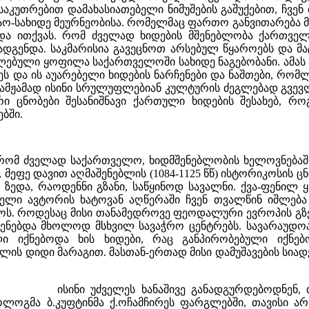
საკუთრებით დამახასიათებელი ნიმუშების გაშუქებით, ჩვე
აო-სახიდე მეურნეობისა. რომელმაც ფართო განვითარება 
და ითქვას. რომ ძველად ხიდების მშენებლობა ქართვე
დგენდა. საკმარისია გავეცნოთ არსებულ წყაროებს და მ
ებული ყოფილა საქართველოში სახიდე ნაგებობანი. ამას 
იეს და ის აუარებელი ხიდების ნარჩენები და ნაშთები, რ
 ამჟამად ისინი სრულუფლებიან კულტურის ძეგლებად გვევლი
 ცნობები შესანიშნავი ქართული ხიდების შესახებ, რ
ბში.
, რომ ძველად საქართველო, ხიდმშენებლობის ხელოვნება
, მეფე დავით აღმაშენებლის (1084-1125 წწ) ისტორიკოსის ც
ზედა, რაოდენნი გზანი, საწყინოდ სავალნი. ქვა-ფენილ ყვნ
ართველი ავტორის ხატოვან აღწერაში ჩვენ თვალწინ იშლე
დროს. როდესაც მისი თანამედროვე ფეოდალური ევროპის 
შვენებდა მხოლოდ მსხვილ სავაჭრო ცენტრებს. სავარაუდ
ლი იქნებოდა ხის ხიდები, რაც განპირობებული იქნე
ლის დიდი მარაგით. მასთან-ერთად მისი დამუშავების სიად
ისინი უძველეს ხანაშივე განადგურდებოდნენ,
ოლოგმა ბ.კუფტინმა ქ.ოჩამჩირეს ფარგლებში, თავისი 