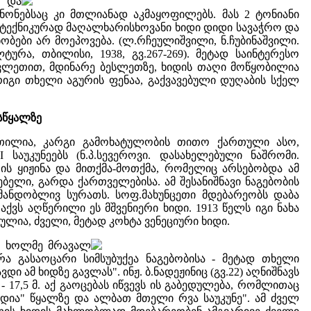
ა და
ნონებსაც კი მთლიანად აკმაყოფილებს. მას 2 ტონიანი
და ტექნიკურად მაღალხარისხოვანი ხიდი დიდი სავაჭრო და
ობები არ მოეპოვება. (ლ.რჩეულიშვილი, ნ.ჩუბინაშვილი.
რა, თბილისი, 1938, გვ.267-269). მეტად საინტერესო
ავლეთით, მდინარე ბესლეთზე, ხიდის თაღი მოწყობილია
 რიგი თხელი აგურის ფენაა, გაქვავებული დუღაბის სქელ
სწყალზე
თილია, კარგი გამოხატულობის თითო ქართული ასო,
საუკუნეებს (ნ.პ.სევეროვი. დასახელებული ნაშრომი.
ის ყიჟინა და მითქმა-მოთქმა, რომელიც არსებობდა ამ
ებელი, გარდა ქართველებისა. ამ შესანიშნავი ნაგებობის
შანდობლივ სურათს. სოფ.მახუნცეთი მდებარეობს დაბა
ვს აღწერილი ეს მშვენიერი ხიდი. 1913 წელს იგი ნახა
ბულია, ძველი, მეტად კოხტა ვენეციური ხიდი.
ბი ხოლმე მრავალ
რა გასაოცარი სიმსუბუქეა ნაგებობისა - მეტად თხელი
ამ ხიდზე გავლას". ინჟ. ბ.ნადეჟინიც (გვ.22) აღნიშნავს
 - 17,5 მ. აქ გაოცებას იწვევს ის გაბედულება, რომლითაც
დია" წყალზე და ალბათ მთელი რვა საუკუნე". ამ ძველ