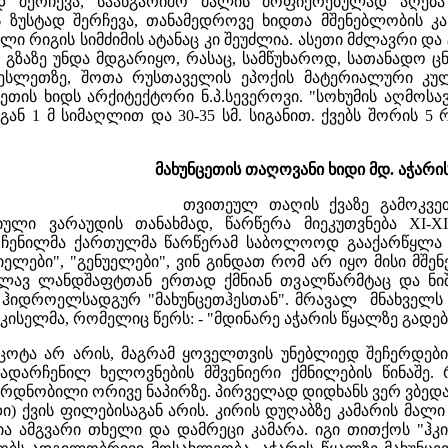
ად შერჩევა, საანგარიშო მალის მოფიქრებულად აღებ
 ზუსტად შერჩევა, თანამედროვე ხიდთა მშენებლობის კა
ელი რიგის სიმძიმის ატანაც კი შეუძლია. ასეთი მძლავრი 
გზაზე უნდა მდგარიყო, რასაც, სამწუხაროდ, სათანადო ცნ
ბესლეთზე, შოთა რუსთაველის ეპოქის მატერიალური კულტუ
ეთის ხიდს არქიტექტორი ნ.პ.სევეროვი. "სოხუმის აღმოს
გან 1 მ სიმაღლით და 30-35 სმ. სიგანით. ქვებს შორის 5
მახუნცეთის თაღოვანი ხიდი მდ. აჭარი
თვითეულ თაღის ქვაზე გამოკვე
ლი ვარაუდის თანახმად, წარწერა მიეკუთვნება XI-XII 
ღმოჩენილმა ქართულმა წარწერამ საბოლოოდ გააქარწყლა 
იელები", "გენუელები", ვინ გინდათ რომ არ იყო მისი მშენ
ბლავ ლანდშაფტთან ერთად ქმნიან თვალწარმტაც და ნი
 ჰიდროელსადგურ "მახუნცეთჰესთან". მრავალ მნახველს აქ
ა.კისელმა, რომელიც წერს: - "მდინარე აჭარის წყალზე გადე
ს ცოტა არ არის, მაგრამ ყოველთვის უნებლიედ შეჩერდე
ადარჩენილ ხელოვნების მშვენიერი ქმნილების წინაშე. 
რდნობილი ორივე ნაპირზე. პირველად დიდხანს ვერ ვბედავდი 
იდი) ქვის ფილებისაგან არის. კირის დუღაბზე კამარის მალი
ა ამგვარი თხელი და დამრეცი კამარა. იგი თითქოს "ჰკი