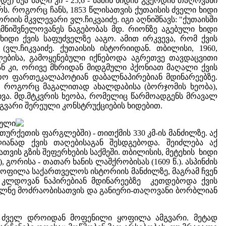
ე) შუა მალი კი - 25,6 - მაშინ ხიდის გვერდის თაღოვანი
მეტრს. როგორც ჩანს, 1853 წლისათვის ქუთაისის ძველი ხიდი
რიის მკვლევარი ვლ.ჩიკვაიძე. იგი აღნიშნავს: "ქუთაისში
მნიშვნელოვანეს ნაგებობას მდ. რიონზე აგებული ხიდი
იდი ქვის საფუძველზე ააგო. ამით ირკვევა, რომ ქვის
(ვლ.ჩიკვაიძე. ქუთაისის ისტორიიდან. თბილისი, 1960,
ლებისა, გამოყენებული იქნებოდა აგრეთვე თავდაცვითი
ან კი, ორივე მხრიდან მიდგმული პქონიათ მაღალი ქვის
ფრო ფართეკალაპოტიან დაბალნაპირებიან მდინარეებზე.
ი, როგორც მაგალითად ახალდაბისა (ბორჯომის ხეობა),
 სხვა. მდ.მტკვრის ხეობა, რომელიც წარმოადგენს მრავალ
მგვარი შერეული კონსტრუქციების ხიდებით.
ბული
თურქეთის ფარგლებში) - თითქმის 330 კმ-ის მანძილზე. აქ
იანად ქვის თაღებისაგან შესდგებოდა. შეიძლება აქ
ის გზის შეფერხების საქმეში. თბილისის, მეტეხის ხიდი
წ.), გორისა - თათარ ხანის ლაშქრობისას (1609 წ.). ასპინძის
ა ყოფილა საქართველოს ისტორიის მანძილზე, მაგრამ ჩვენ
კლდოვან ნაპირებიან მდინარეებზე კეთდებოდა ქვის
პალნე მოძრაობისათვის და განიერი-თაღოვანი ბორბლიან
ი ძველ დროიდან მოფენილი ყოფილა ამგვარი. მეტად