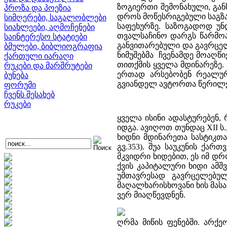
ზოგიერთი შემონახული, გან
პროზა და პოეზია
დროს მოწესრიგებული საგზ
სიმღერები, საგალობლები
საფეხურზე. საზოგადოდ უნ
სიახლეები, აღმოჩენები
თვალსაჩინო დარგს წარმოა
საინტერესო სტატიები
განვითარებული და გავრცელ
ბმულები, ბიბლიოგრაფია
ნიმუშებმა ჩვენამდე მოაღწ
ქართული იარაღი
თითქმის ყველა მდინარეზე.
რუკები და მარშრუტები
ერთად არსებობენ რეალური
ბუნება
გვიანდელ ავტორთა წერილე
ფორუმი
ჩვენს შესახებ
რუკები
ყველა ისინი ადასტურებენ
იდგა. ავიღოთ თუნდაც XII ს.
ხიდნი მდინარეთა სასტიკთა 
გვ.353). შუა საუკუნის ქ
მკვიდრი ხიდებით, ეს იმ 
ქვის კაპიტალური ხიდი ამ
უმთავრესად გავრცელებუ
მაღალხარისხოვანი ხის მასა
ვერ მიაღწევდნენ.
ღრმა მიწის ფენებში.
არქე