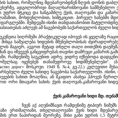
ნჯების სახით, რომელნიც მდებარეობდნენ ზღვის დონის დაბ
ეხურზე, ადგილობრივი მაღალხარისხოვანი სამშენებლო ქვ
და უფრო მტკიცე და ხანგამძლე ქვის, თაღოვანი და კამარ
ლამაზით, მოხდენლობით, სიმტკიცით. პირველ ხანებში მ
 ფარგლებში. შემდეგში ისინი თანდათანობით მატულობდნენ 
ასიათებას აძლევს ამ ნაგებობებს საქართველოს ძველი ხიდე
აუკუნეთა სიღრმეში პრაქტიკულად იპოვეს ის ყველაზე რა
 მისცა საშუალება ხიდების მშენებლობისას ძვირადღირებ
ლის მაგიერ, აეგოთ მეტად თხელი თაღი თითქმის დაუმუშა
ნ და იწვევენ განცვიფრებას თავისი დამრეცი კამარის გამ
ში, რამდენიმე საუკუნით ადრე, ვიდრე იქნებოდა დადგენილ
მელსაც იყენებენ თანამედროვე ხიდმშენებლები". (ბ
льство дорог» მოსკოვი. 1949 წ. №4, გვ.22.) კვლევითი
ტი არსებული ძველი სახიდე ნაგებობა საქართეელოში. ისინ
ევების სახით მოაღწია, ან მკაფიო ასახვა ჰპოვეს წერი
ოთ ორი მთავარი სახის: ქვის თაღოვან-კამაროვანი ხიდე
ქვის კამაროვანი ხიდი მდ. თეძამ
ჩვენ აქ აღვნიშნავთ რამდენიმე ტიპიურ ნიმუშ
აზი ერთმალიანი, თხელთაღოვანი ქვის ხიდი მდებარეო
ის ერთ ნაპირიდან მეორეზე. მისი განი უდრის 1,5 მეტრ