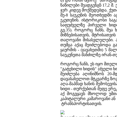
მ) და ოთხი მცირე" ამრიგად,
ნაწილები შეადგენგნ 17,2 მ.
ჯერ კიდევ მოქმედებდა. ქუთა
მე-8 საუკუნის მეოთხედში
ეკუთვნის. ისტორიკოსი სა
საფუძველზე პირველი ხიდი 
გვ.35). როგორც ჩანს, შუ
მიზნებისათვის, მტრისათვი
თაღოვანი მისასვლელები. 
თუმცა აქაც შეიძლებოდა გ
ყაურმის - (ჯავახეთში) 5 მ
საუკუნეთა მანძილზე ირან-თ
როგორც ჩანს, ეს იყო მთელ
"გატეხილი ხიდის" (ძველი ხი
შეიძლება აღინიშნოს 20-
დავასახელოთ მტკვარზე ზოგი
აღა-მაპმად ხანის შემოსევისას
ხიდი - თურქებთან მეფე ერე
აქ მოგვყავს მხოლოდ უმთ
კაპიტალური კამაროვანი ან
ტრანსპორტისათვის.