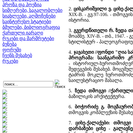
პროზა და პოეზია
2.
ცისკარიშვილი ვ. ციხე-ქა
სიმღერები, საგალობლები
XIX-В. - გვ.97-106. - თმო
სიახლეები, აღმოჩენები
ისტორია.
საინტერესო სტატიები
ბმულები, ბიბლიოგრაფია
3.
გვერდწითელი რ. ზედა თ
ქართული იარაღი
მოამბე. XIV-B. - თბ., 1947. 
რუკები და მარშრუტები
სტილისტურ - პალეოგრაფიუ
ბუნება
ფორუმი
4.
ჯავახეთი //ფონდი "ღია
ჩვენს შესახებ
პროგრამა: საანგარიშო კ
რუკები
- ისტორიულ-ხუროთმოძღვრ
შედეგების შესახებ. მოცემ
ტაძრის მოკლე ხუროთმოძღვ
საილუსტრაციო მასალა.
5.
ზედა თმოგვი //ქართულ
ბაზილიკის არქიტექტურა.
6.
ბოჭორიძე გ. მოგზაურობა
თმოგვის კომპლექსის შესახე
7.
ციხე-ქალაქები: თმოგვი
დარბაზები ციხე - გალავნ