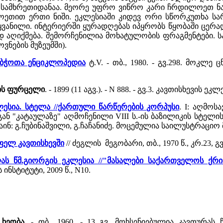
სამხრეთიდანაა. მეორე უფრო ვიწრო კარი ჩრდილოეთ ნავ
თით ერთი ნიში. ეკლესიაში კიდევ ორი სწორკუთხა სარ
ყვანილი. ინტერიერში ყურადღებას იპყრობს წყობაში ცერა
იქმება. შემორჩენილია მოხატულობის ფრაგმენტები. საკ
ნების მუზეუმში).
საბჭოთა ენციკლოპედია
ტ.V. - თბ., 1980. - გვ.298. მოკლ
ობის ფურცელი
. - 1899 (11 აგვ.). - N 888. - გვ.3. კავთისხევის ე
კლესია. სტელა //ქართული წარწერების კორპუსი
. I: აღმოს
ზეგან "კატაულაზე" აღმოჩენილი VIII ს.-ის ბაზილიკის სტ
ინ: გ.ჩუბინაშვილი, გ.ჩაჩანიძე. მოცემულია საილუსტრაციო მ
ფელ კავთისხევში
// ძეგლის მეგობარი, თბ., 1970 წ., კრ.23, გვ
ლას წმ.გიორგის ეკლესია //"მასალები საქართველოს ქ
ნსტიტუტი, 2009 წ., N10.
 ხეობა
. - თბ., 1960. - 13 გვ. მოხსენიებულია კავთურა