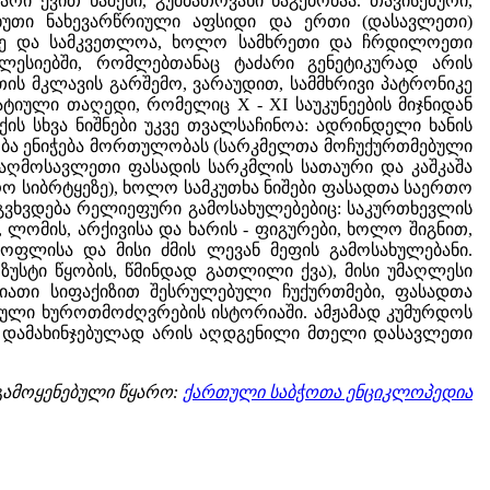
რი ქვით ნაშენი, გუმბათოვანი ნაგებობაა. თავისებური,
 ხუთი ნახევარწრიული აფსიდი და ერთი (დასავლეთი)
კვნე და სამკვეთლოა, ხოლო სამხრეთი და ჩრდილოეთი
ესიებში, რომლებთანაც ტაძარი გენეტიკურად არის
ს მკლავის გარშემო, ვარაუდით, სამმხრივი პატრონიკე
იული თაღედი, რომელიც X - XI საუკუნეების მიჯნიდან
ს სხვა ნიშნები უკვე თვალსაჩინოა: ადრინდელი ხანის
ბა ენიჭება მორთულობას (სარკმელთა მოჩუქურთმებული
 აღმოსავლეთი ფასადის სარკმლის სათაური და კაშკაშა
 სიბრტყეზე), ხოლო სამკუთხა ნიშები ფასადთა საერთო
გვხვდება რელიეფური გამოსახულებებიც: საკურთხევლის
ლომის, არქივისა და ხარის - ფიგურები, ხოლო შიგნით,
დოფლისა და მისი ძმის ლევან მეფის გამოსახულებანი.
ზუსტი წყობის, წმინდად გათლილი ქვა), მისი უმაღლესი
ვიათი სიფაქიზით შესრულებული ჩუქურთმები, ფასადთა
თული ხუროთმოძღვრების ისტორიაში. ამჟამად კუმურდოს
ეგ დამახინჯებულად არის აღდგენილი მთელი დასავლეთი
გამოყენებული წყარო:
ქართული საბჭოთა ენციკლოპედია