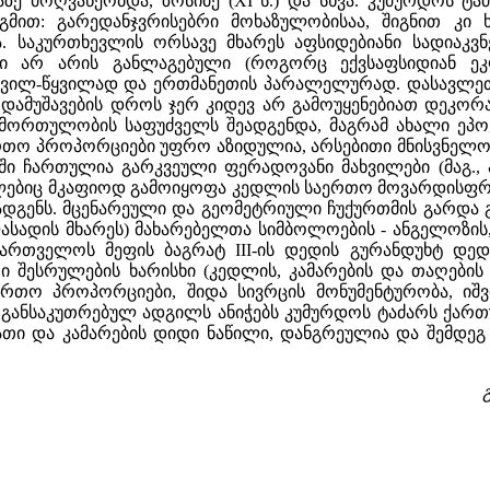
ე მოღვაწეობდა, ზოსიმე (XI ს.) და სხვა. კუმურდოს ტაძა
გმით: გარედანჯვრისებრი მოხაზულობისაა, შიგნით კი
ა. საკურთხევლის ორსავე მხარეს აფსიდებიანი სადია
 არ არის განლაგებული (როგორც ექვსაფსიდიან ეკლ
ყვილ-წყვილად და ერთმანეთის პარალელურად. დასავლეთი
ამუშავების დროს ჯერ კიდევ არ გამოუყენებიათ დეკორატ
ორთულობის საფუძველს შეადგენდა, მაგრამ ახალი ეპოქი
რთო პროპორციები უფრო აზიდულია, არსებითი მნისვნელო
აში ჩართულია გარკვეული ფერადოვანი მახვილები (მაგ.,
ლებიც მკაფიოდ გამოიყოფა კედლის საერთო მოვარდისფრო
ადგენს. მცენარეული და გეომეტრიული ჩუქურთმის გარდა 
სადის მხარეს) მახარებელთა სიმბოლოების - ანგელოზის, 
აქართველოს მეფის ბაგრატ III-ის დედის გურანდუხტ დე
ი შესრულების ხარისხი (კედლის, კამარების და თაღების 
ერთო პროპორციები, შიდა სივრცის მონუმენტურობა, იშ
 განსაკუთრებულ ადგილს ანიჭებს კუმურდოს ტაძარს ქარ
ბათი და კამარების დიდი ნაწილი, დანგრეულია და შემდ