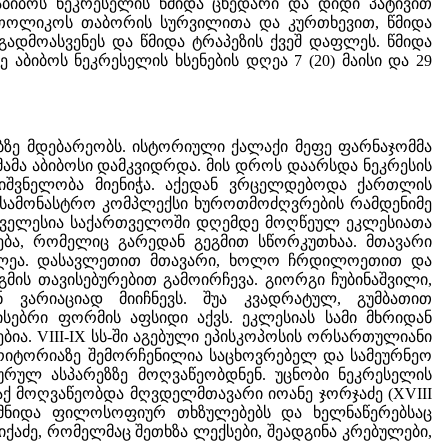
აბიბოს ნეკრესელის წმიდა ცხედარი და დიდი პატივით
ათოლიკოს თაბორის სურვილითა და კურთხევით, წმიდა
გადმოასვენეს და წმიდა ტრაპეზის ქვეშ დაფლეს. წმიდა
ბიბოს ნეკრესელის ხსენების დღეა 7 (20) მაისი და 29
ე მდებარეობს. ისტორიული ქალაქი მეფე ფარნაჯომმა
 მამა აბიბოსი დამკვიდრდა. მის დროს დაარსდა ნეკრესის
მნიშვნელობა მიენიჭა. აქედან ვრცელდებოდა ქართლის
 სამონასტრო კომპლექსი ხუროთმოძღვრების რამდენიმე
ი უძველესია საქართველოში დღემდე მოღწეულ ეკლესიათა
ვნება, რომელიც გარედან გეგმით სწორკუთხაა. მთავარი
ოკლეა. დასავლეთით მთავარი, ხოლო ჩრდილოეთით და
გმის თავისებურებით გამოირჩევა. გიორგი ჩუბინაშვილი,
ან ვარიაციად მიიჩნევს. შუა კვადრატულ, გუმბათით
სებრი ფორმის აფსიდი აქვს. ეკლესიას სამი მხრიდან
ა. VIII-IX სს-ში აგებული ეპისკოპოსის ორსართულიანი
 ტერიტორიაზე შემორჩენილია საცხოვრებელ და სამეურნეო
ურულ ასპარეზზე მოღვაწეობდნენ. უცნობი ნეკრესელის
. აქ მოღვაწეობდა მღვდელმთავარი იოანე ჯორჯაძე (XVIII
გმნიდა ფილოსოფიურ თხზულებებს და ხელნაწერებსაც
იქაძე, რომელმაც შეთხზა ლექსები, შეადგინა კრებულები,