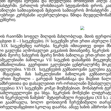
ებში მყოფმა ბერებმა და მღვდლებმა მოწიწებით აიღეს 
ონასტერში. ქართლის ერისმთავარ სტეფანოზის დროს, კ
წილები სამთავისიდან მცხეთის სამთავროს მონასტერში 
ებრივი კურნებანი აღესრულებოდა. წმიდა მღვდელმოწამე ა
ემბერი).
ს რაიონში სოფელ შილდის მახლობლად. მთის ფერდობზ
ვით II – I საუკუნეები). IV საუკუნეში ერთ ერთი ასურელი
XIX საუკუნემდე იარსება. ნეკრესს იმთავითვე დიდი 
 გავლენა აღმოსავლეთ კავკასიის მთიანეთზე. ნეკრესის
კუნის მეორე ნახევრის მცირე ზომის ბაზილიკა ერთ-ერთ
მეკლესიანი ბაზილიკა VII საუკუნის დასაწყისს მიეკუთ
სამნაწილიანია. გვერდითი ეკლესიები ცენტრალურზე მ
ვლელებია. VIII-IX საუკუნეების გუმბათოვანი ეკლესია გე
ს მსგავსად, მას სამეკლესიანი ბაზილიკის გუმბათოვ
ერთი შვერილი - გარედან ხუთწახნაგა და შიგნით ნალი
ამხრეთითა და დასავლეთით ორ-ორთაღიანი შესასვლელები
რევებია) XVI საუკუნეში კოშკი მიუშენებიათ. მონასტრის
 სამლოცველოები და სხვა. ნეკრესის მოწესენი ლიტერატ
ს ნეკრესელის წამების" მეტაფრაზული რედაქცია (XII ს.)
ები გაამრავლა, ხოლო დოსითეოზ ჩერქეზიშვილი თარ
პირველდაწყებითი სკოლაც დაარსა. ამავე ხანის ამბროსი მ