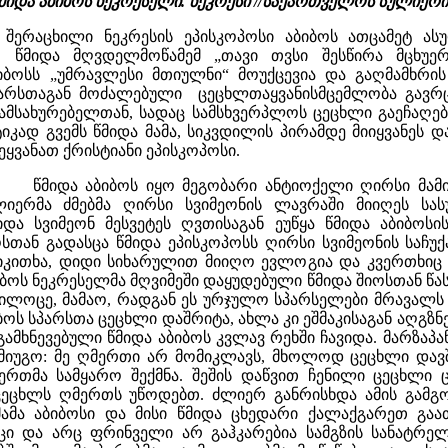
იდა აბიბოს ნეკრესელი. ნეკრესი //საქართველოს სულიერი 
შერაცხილი ნეკრესის ეპისკოპოსი აბიბოს ათცამეტ ას
 წმიდა მღვდელმოწამემ „თავი თვსი შესწირა მცხუერ
აბიბოსს „უმრავლესი მთიულნი“ მოუქცევია და გაღმამხრ
პარსთაგან მოძალებული ცეცხლთაყვანისმცემლობა გავრც
ამსახურებელთან, სადაც სამსხვერპლოს ცეცხლი გაეჩაღები
ტიკად გვემს წმიდა მამა, სიკვდილის პირამდე მიიყვანეს
იეყვანათ ქრისტიანი ეპისკოპოსი.
წმიდა აბიბოს იყო მეგობარი ანტიოქელი ღირსი მამის
ლიერმა ძმებმა ღირსი სვიმეონის ლავრაში მიიღეს სა
და სვიმეონ მესვეტეს ღვთისაგან ეუწყა წმიდა აბიბოსი
ნ გადასცა წმიდა ეპისკოპოსს ღირსი სვიმეონის საჩუქა
აიკითხა, დიდი სიხარულით მიიღო ევლოგია და კვერთხიც
იბოს ნეკრესელმა მღვიმეში დაყუდებული წმიდა შიოსთან წა
 ილოცე, მამაო, რადგან ეს ურჯულო სპარსელები მრავალს ა
იბოს სპარსთა ცეცხლი დაშრიტა, ახლა კი ეშმაკისაგან აღგ
ამხნევებული წმიდა აბიბოს კვლავ რეხში ჩავიდა. მარზაპა
 მიუგო: მე ღმერთი არ მომიკლავს, მხოლოდ ცეცხლი დავშ
რთმა სამყარო შექმნა. შეშის დაწვით ჩენილი ცეცხლი 
ეცხლს ღმერთს უწოდებთ. ძლიერ განრისხდა ამის გამგონე
 მამა აბიბოსი და მისი წმიდა ცხედარი ქალაქგარეთ გა
ხეცი და არც ფრინველი არ გაჰკარებია სამგზის სანატრე