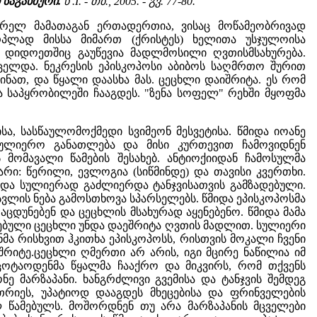
საგანძური.
წ .I. - თბ., 2005. - გვ. 77-80.
ურელ მამათაგან ერთადერთია, ვისაც მოწამეობრივად
პლად მისსა მიმართ (ქრისტეს) ხელითა უსჯულოისა
ის დიდოეთშიც გაუწევია მადლმოსილი ღვთისმსახურება.
ელდა. ნეკრესის ეპისკოპოსი აბიბოს საღმრთო შურით
ნათ, და წყალი დაასხა მას. ცეცხლი დაიშრიტა. ეს რომ
 და საპყრობილეში ჩააგდეს. "ზენა სოფელ" რეხში მყოფმა
ა, სასწაულომოქმედი სვიმეონ მესვეტისა. წმიდა იოანე
სულიერო განათლება და მისი კურთევით ჩამოვიდნენ
ს მომავალი წამების შესახებ. ანტიოქიიდან ჩამოსულმა
რი: წერილი, ევლოგია (სიწმინდე) და თავისი კვერთხი.
 და სულიერად გაძლიერდა ტანჯვისათვის გამზადებული.
სვლის ნება გამოსთხოვა სპარსელებს. წმიდა ეპისკოპოსმა
ცდუნებენ და ცეცხლის მსახურად აყენებენო. წმიდა მამა
ზნებული ცეცხლი უნდა დაეშრიტა ღვთის მადლით. სულიერი
ნმა რისხვით ჰკითხა ეპისკოპოსს, რისთვის მოკალი ჩვენი
რიტე.ცეცხლი ღმერთი არ არის, იგი მცირე ნაწილია იმ
ცოტაოდენმა წყალმა ჩააქრო და მიკვირს, რომ თქვენს
 მარზაპანი. ხანგრძლივი გვემისა და ტანჯვის შემდეგ
ათრიეს, უპატიოდ დააგდეს მხეცებისა და ფრინველების
ლ წამებულს. მოშორდნენ თუ არა მარზაპანის მცველები