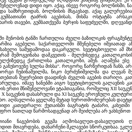
შვნელოვნად დიდი იყო. აქაც, ისევე როგორც ბოლნისში, ნავ
ა სამხრეთიდან, ბოლნისის მსგავსად, აქაც გალერეებია
 გუმბათიანი ტაძრის აგებისას, მისმა ოსტატმა არსა
ხარის თავები, გუმბათქვეშა ბურჯის საფუძველში, დღევა
ში შენობის ტანში ჩართულია ძველი ბაზილიკის ფრაგმენ
ვარშია აგებული. საქართველოში მშენებელი იშვიათად 
 სახელი სამუდამოდაა დაკარგული. სვეტიცხოველი ამ მ
რამ შემოგვინახა დამკვეთის - მელქისედეკ კათალიკოსი
ელქიზედეკ ქართლისა კათალიკოზი, ამენ. აღაშენა ესე 
 განუსოვენე სულსა მისსა“. როგორც წარწერიდან ჩანს, ა
იორგი ჩუბინაშვილმა, ნიკო ბერძენიშვილმა და ლევან მ
თებთან შეჯერებით დაადინეს ძეგლის აგების თარიღი. კა
სრულდა. იმავე ხანებში აიგო სვეტიცხოვლის გალავნის კა
 ერთი მნიშვნელოვანი ეტაპთაგანია, რომელიც XII საუკუნ
 X საუკუნის დასასრული და XI საუკუნე ეროვნული კულტური
ხო. აღმავლობა ყველაზე მეტად ხუროთმოძღვრებას დაეტყო.
იდი კათედრალი: ქუთაისში ბაგრატის ტაძარი, კახეთში
ფრო ნათლად წარმოსადგენად არ შეიძლება არ ვახსენოთ სა
ბათიანი ნაგებობის გეგმა აღმოსავლეთ-დასავლეთის
დით მთავრდება, დანარჩენი მკლავები სწორკუთხაა. ეკლე