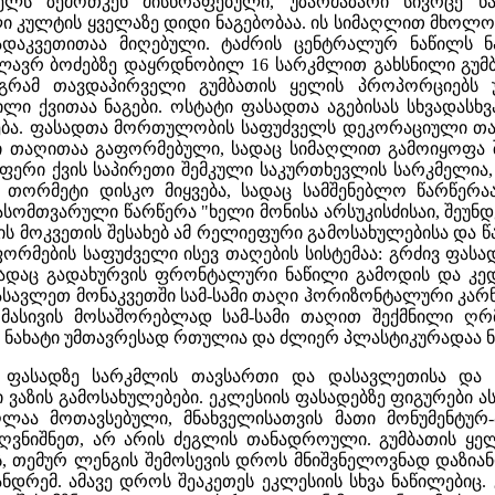
ელს ზემოთკენ მისწრაფებული, უზარმაზარი სივრცე წ
 კულტის ყველაზე დიდი ნაგებობაა. ის სიმაღლით მხოლოდ
ადაკვეთითაა მიღებული. ტაძრის ცენტრალურ ნაწილს ნ
ლავრ ბოძებზე დაყრდნობილ 16 სარკმლით გახსნილი გუმბ
მაგრამ თავდაპირველი გუმბათის ყელის პროპორციებ
 ქვითაა ნაგები. ოსტატი ფასადთა აგებისას სხვადასხვა
დება. ფასადთა მორთულობის საფუძველს დეკორაციული თა
თი თაღითაა გაფორმებული, სადაც სიმაღლით გამოიყოფა 
ისფერი ქვის საპირეთი შემკული საკურთხევლის სარკმელ
თორმეტი დისკო მიყვება, სადაც სამშენებლო წარწერა
სომთვარული წარწერა "ხელი მონისა არსუკისძისაი, შეუნდ
ს მოკვეთის შესახებ ამ რელიეფური გამოსახულებისა და 
ორმების საფუძველი ისევ თაღების სისტემაა: გრძივ ფას
 სადაც გადახურვის ფრონტალური ნაწილი გამოდის და კე
ასავლეთ მონაკვეთში სამ-სამი თაღი ჰორიზონტალური კარნ
მასივის მოსაშორებლად სამ-სამი თაღით შექმნილი ღრმა
 ნახატი უმთავრესად რთულია და ძლიერ პლასტიკურადაა ნ
ს ფასადზე სარკმლის თავსართი და დასავლეთისა და ს
აზის გამოსახულებები. ეკლესიის ფასადებზე ფიგურები ასე
ლაა მოთავსებული, მნახველისათვის მათი მონუმენტურ-პ
ვნიშნეთ, არ არის ძეგლის თანადროული. გუმბათის ყელი 
 თემურ ლენგის შემოსევის დროს მნიშვნელოვნად დაზიანდ
ნდრემ. ამავე დროს შეაკეთეს ეკლესიის სხვა ნაწილებიც.