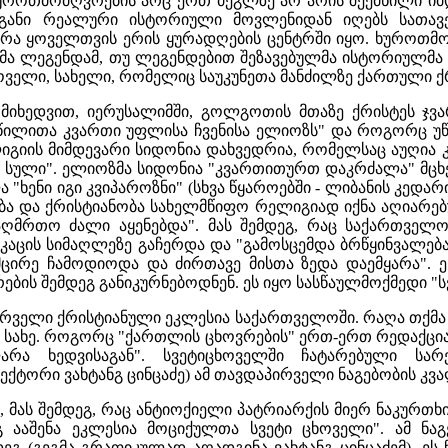
ხუროთმოძღვრების არც ერთ ძეგლზე არ არის შექმნილი იმ
განი რეალური ისტორიული მოვლენიდან იღებს სათავეს
კერა ყოველთვის ერის ყურადღების ცენტრში იყო. ხუროთ
ა ლეგენდამ, თუ ლეგენდებით შეზავებულმა ისტორიულმა 
ხოველი, სახელი, რომელიც საუკუნეთა მანძილზე ქართული 
 მიხედვით, იერუსალიმში, გოლგოთის მთაზე ქრისტეს ჯვ
წილითა კვართი უფლისა ჩვენისა ელიოზს" და როგორც უწმი
იგიის მიმდევარი სიდონია დახვედრია, რომელსაც აუღია კვ
სული". ელიოზმა სიდონია "კვართითურთ დაკრძალა" მცხეთ
ხენი იგი კვიპაროზნი" (სხვა წყაროებში - ლიბანის კედარი ა
ბა და ქრისტიანობა სახელმწიფო რელიგიად იქნა აღიარებუ
აღმრთო ძალი აყენებდა". მას შემდეგ, რაც საქართველ
 კაცის სიმაღლეზე გაჩერდა და "გამოსცემდა ბრწყინვალება
ცირე ჩამოდიოდა და ძირთავე მისთა ზედა დაემყარა". ე
ბის შემდეგ განიკურნებოდნენ. ეს იყო სასწაულმოქმედი "სვ
ირველი ქრისტიანული ეკლესია საქართველოში. რაღა თქმა
სახე. როგორც "ქართლის ცხოვრების" ერთ-ერთ რედაქციაშია
რა ხედვისაგან". სვეტიცხოველში ჩატარებული სარე
ქტორი ვახტანგ ცინცაძე) ამ თავდაპირველი ნაგებობის კვა
ი, მას შემდეგ, რაც ანტიოქიელი პატრიარქის მიერ ნაკურთ
ნგ ააშენა ეკლესია მოციქულთა სვეტი ცხოველი". ამ ნა
დეგ (გეგმა გრაფიკულად აღადგინა ვახტანგ ცინცაძემ). ეს 