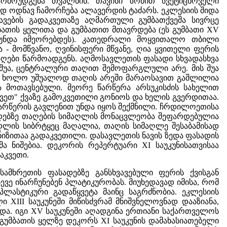
არმოუდგება თვალწინ. თავისი ზომით სვეტიცხოველი
 ოდნავ ჩამორჩება ალავერდის ტაძარს. ეკლესიის შიდა
ავების გადაკვეთაზე აღმართული გუმბათქვეშა სივრცე
ათის ყელითა და გუმბათით მთავრდება (ეს გუმბათი XV
ს უნდა იმეორებდეს). კათედრალი მოყვითალო თბილი
 - მომწვანო, ღვინისფერი მწვანე, ღია ყვითელი ფერის
ღები წარმოადგენს. აღმოსავლეთის ფასადი სხვადასხვა
შუა, ცენტრალური თაღით შემოფარგლული არე. მის შუა
ია, ხოლო უშუალოდ თაღის არეში მარაოსავით გაშლილია
ა მოთავსებული. მეორე წარწერა არსუკისძის სახელით
ვეთ" ქვაზე გამოკვეთილი გონიოს და ხელის გვერდითაა.
წარწერის გავლენით უნდა იყოს შექმნილი. ჩრდილოეთისა
ადებზე თაღების სიმაღლის მონაცვლეობა შეფარდებულია
დლის სიბრტყეც მაღალია, თაღის სიმაღლე შესაბამისად
იზითაა გადაკვეთილი. დასავლეთის ნავის ზედა ფასადის
 ნიშებია. დეკორის რეპერტუარი XI საუკუნისათვისაა
აკვეთი.
ამხრეთის ფასადებზე განსხვავებული ფერის ქვისგან
ვე ინარჩუნებენ პლატიკურობას. მიუხედავად იმისა, რომ
ლასტიკური გადაწყვეტა მაინც საგრძნობია. ეკლესიის
XIII საუკუნეში მიწისძვრამ მნიშვნელოვნად დააზიანა,
ა. იგი XV საუკუნეში აღადგინა ერთიანი საქართველოს
 გუმბათის ყელზე დეკორს XI საუკუნის დამახასიათებელი