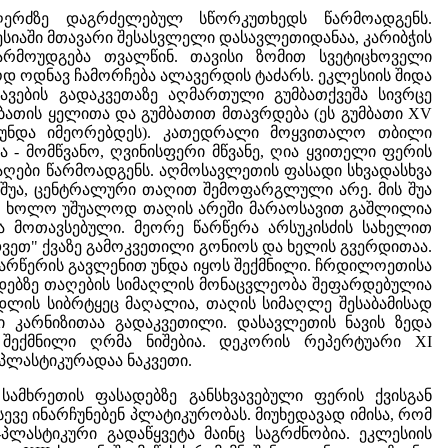
 ღერძზე დაგრძელებულ სწორკუთხედს წარმოადგენს.
სიაში მთავარი შესასვლელი დასავლეთიდანაა, კარიბჭის
არმოუდგება თვალწინ. თავისი ზომით სვეტიცხოველი
დ ოდნავ ჩამორჩება ალავერდის ტაძარს. ეკლესიის შიდა
ავების გადაკვეთაზე აღმართული გუმბათქვეშა სივრცე
ათის ყელითა და გუმბათით მთავრდება (ეს გუმბათი XV
ს უნდა იმეორებდეს). კათედრალი მოყვითალო თბილი
 - მომწვანო, ღვინისფერი მწვანე, ღია ყვითელი ფერის
ღები წარმოადგენს. აღმოსავლეთის ფასადი სხვადასხვა
 შუა, ცენტრალური თაღით შემოფარგლული არე. მის შუა
ია, ხოლო უშუალოდ თაღის არეში მარაოსავით გაშლილია
ა მოთავსებული. მეორე წარწერა არსუკისძის სახელით
დვეთ" ქვაზე გამოკვეთილი გონიოს და ხელის გვერდითაა.
წარწერის გავლენით უნდა იყოს შექმნილი. ჩრდილოეთისა
სადებზე თაღების სიმაღლის მონაცვლეობა შეფარდებულია
დლის სიბრტყეც მაღალია, თაღის სიმაღლე შესაბამისად
 კარნიზითაა გადაკვეთილი. დასავლეთის ნავის ზედა
შექმნილი ღრმა ნიშებია. დეკორის რეპერტუარი XI
პლასტიკურადაა ნაკვეთი.
ამხრეთის ფასადებზე განსხვავებული ფერის ქვისგან
ევე ინარჩუნებენ პლატიკურობას. მიუხედავად იმისა, რომ
პლასტიკური გადაწყვეტა მაინც საგრძნობია. ეკლესიის