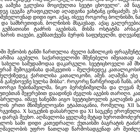
ანგ ააშენა ეკლესია მოციქულთა სვეტი ცხოველი". ამ ნა
დეგ (გეგმა გრაფიკულად აღადგინა ვახტანგ ცინცაძემ). ეს
შვნელოვნად დიდი იყო. აქაც, ისევე როგორც ბოლნისში, ნა
ა სამხრეთიდან, ბოლნისის მსგავსად, აქაც გალერეები
, გუმბათიანი ტაძრის აგებისას, მისმა ოსტატმა არსა
 ხარის თავები, გუმბათქვეშა ბურჯის საფუძველში, დღევა
ში შენობის ტანში ჩართულია ძველი ბაზილიკის ფრაგმენ
ევარშია აგებული. საქართველოში მშენებელი იშვიათად 
ს სახელი სამუდამოდაა დაკარგული. სვეტიცხოველი ამ მ
ერამ შემოგვინახა დამკვეთის - მელქისედეკ კათალიკოსი
ელქიზედეკ ქართლისა კათალიკოზი, ამენ. აღაშენა ესე
ნ განუსოვენე სულსა მისსა“. როგორც წარწერიდან ჩანს, ა
იორგი ჩუბინაშვილმა, ნიკო ბერძენიშვილმა და ლევან 
უთებთან შეჯერებით დაადინეს ძეგლის აგების თარიღი. კ
სრულდა. იმავე ხანებში აიგო სვეტიცხოვლის გალავნის კა
ს ერთი მნიშვნელოვანი ეტაპთაგანია, რომელიც XII სა
გვინდა. X საუკუნის დასასრული და XI საუკუნე ეროვნულ
დარგს შეეხო. აღმავლობა ყველაზე მეტად ხუროთმოძღვრებ
ლოს სამი დიდი კათედრალი: ქუთაისში ბაგრატის ტაძარ
ღმავლობის უფრო ნათლად წარმოსადგენად არ შეიძლება