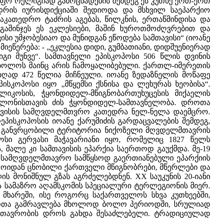
იფო რელიგიად გამოცხადების შემდეგ ეს კუთხე ერთ-ერთ
ყდრის იურისდიქციაში შედიოდა და მსხვილ საეპარქიო
აკათედრო ტაძრის აგებას, წილკნის, ერთაწმინდისა და
 გაშინჯეს ეს ეკლესიები, მაშინ ხუროთმოძღვრებით და
სი უმჯობესიაო და მუნიდგან ეწოდება სამთავისი“ (იოანე
მიეწერება: - „ეკლესია დიდი, გუმბათიანი, დიდშუენიერად
გი მუნვე“. სამთავნელი ეპისკოპოსი 506 წლის დვინის
ის ბოლოს მაინც არის ჩამოყალიბებული. ქართლ-იმერეთის
რიღად 472 წელია მიჩნეული. იოანე ზედაზნელის მოწაფე
ეპისკოპოსი იყო „მწყემსი ქსნისა და ლეხურას ხეობისა“.
ლიკოსის, ჭყონდიდელ-მწიგნობართუხუცესის მიქაელის
ნ გლონისთავის ძის ჭყონდიდელ-სამთავნელობა. დროთა
მთავისის სამღვდელმთვრო კათედრა ნელ-ნელა დაემცრო.
რეპისკოპოსის იოანე ქარუმიძის გარდაცვალების შემდეგ,
სის განვრცობილი ტერიტორია ნიქოზელი მღვდელმთავრის
ოსი გერვასი მაჭავარიანი იყო, რომელიც 1827 წელს
 მალე კი სამთავისის ეპარქია საერთოდ გაუქმდა. მე-19
თ სამღვდელმთავრო სამწყსოდ გაერთიანებული ეპარქიის
როიდან ცნობილი ქართველი მწიგნობრები, მწერლები და
ს მონიშნულ გზას აგრძელებდნენ. XX საუკუნის 20-იანი
ა სამაზრო აღამსკომის სპეციალური ტერლეგიონის მიერ.
 მხარეში, ისე როგორც საქართველოს სხვა კუთხეებში,
ახურთა გამრავლება მხოლოდ ბოლო პერიოდში, სრულიად
ემსთავრობის დროს გახდა შესაძლებელი. ტრადიციულად