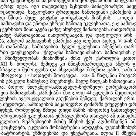
ნას უკავშირდება. საქართველოში ქრისტიანობის სახელმწ
ნტრად იქცა. იგი თავიდანვე მცხეთის საპატრიარქო სა
ყალიბდა. საეკლესიო ტრადიცია სამთავისში ეპარქიის ს
ად წმიდა მეფე ვახტანგ გორგასალს მიაწერს, "...ოდეს
ამთავისი და უწოდა ესრეთ სამთავ ეკლესიათა, ესე სამთავი
 ვერსიით მისი აგება ცამეტ ასურელ მამათაგანს, ისიდორეს 
ცამეტ მამათაგანისა ისიდორესაგან, და დაფლული არს ი
ება, ამიტომ სამთავისის ეპარქია გაცილებით ადრე, V ს-
ის თანახმად, სამთავისის ძველი ეკლესიის აშენების თა
არში დაემკვიდრა "ქალაქსა სამთავისისასა". სამთავისის 
დ მნიშვნელობას მიანიშნებს მისი ჯერ ქართლის კათო
(XII ს. ბოლოს), შემდეგ კი მწიგნობართუხუცეს ანტო
მრავალი შემოსევისა და სხვადასხვა მიზეზთა გამო, სა
გი მხოლოდ 17 სოფელს მოიცავდა. 1803 წ. წილკნის მთავა
ნის ვრცელი სამწყსოც მიუერთეს. მალე წილკან-სამთავი
იდა. ბოლო წილკნელ-სამთავნელ-ნიქოზელი ქორეპისკოპ
ვის სამთავისის ეპარქიაში მხოლოდ 44 ეკლესია შედიოდა,
კლესიის ავტოკეფალიის გაუქმების შემდეგ, ქართლის ერ
ც შედიოდა. სამთავისის საკათედრო ტაძარში უძველესი დ
დნენ, რომლებიც წმიდა დიდი მამის ისიდორე სამთავნელი
ალრიცხოვან ეკლესიათა უმრავლესობა დაიკეტა ან დაინგრ
ელთაო რეპრესიების მძიმე წნეხის ქვეშ აღმოჩნდნენ. ამ
ოცოცხლება, ეკლესია-მონასტრების აღდგენა, ღვთისმს
ატრიარქის, უწმიდესისა და უნეტარესის, ილია II მწყ