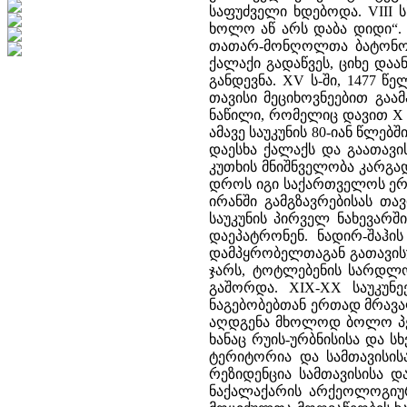
საფუძველი ხდებოდა. VIII 
ხოლო აწ არს დაბა დიდი“. 
თათარ-მონღოლთა ბატონობი
ქალაქი გადაწვეს, ციხე დაა
განდევნა. XV ს-ში, 1477 წ
თავისი მეციხოვნეებით გა
ნაწილი, რომელიც დავით X 15
ამავე საუკუნის 80-იან წლებ
დაესხა ქალაქს და გაათავი
კუთხის მნიშნველობა კარგად 
დროს იგი საქართველოს ერთ-
ირანში გამგზავრებისას თავ
საუკუნის პირველ ნახევარში
დაეპატრონენ. ნადირ-შაჰი
დამპყრობელთაგან გათავისუფ
ჯარს, ტოტლებენის სარდლო
გაშორდა. XIX-XX საუკუნ
ნაგებობებთან ერთად მრავა
აღდგენა მხოლოდ ბოლო პერ
ხანაც რუის-ურბნისისა და ს
ტერიტორია და სამთავისის
რეზიდენცია სამთავისისა დ
ნაქალაქარის არქეოლოგიური