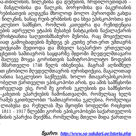
ა-თბილისის, წილკნისა და დუშეთის, ჩრდილოეთიდან –
– მანგლისისა და წალკის, ბორჯომისა და ბაკურიანის
ახურებისათვის აღდგენა მხოლოდ ბოლო პერიოდში გახდა
წილკნის, ხანაც რუის-ურბნისის და სხვა ეპისკოპოსთა და
აეკლესიო სამწყსო, რომლის კათედრა და რეზიდენცია
ების ადრეული ეტაპის შესახებ ნასტაკისის ნაქალაქარის
ელქრისტიანთა საღვთისმსახურო შენობა, რაც მოციქულთა
იად გამოცხადების შემდეგ ეს კუთხე ერთ-ერთ უმთავრს
ისდიქციაში შედიოდა და მსხვილ საეპარქიო ერთეულად
მცხეთის სამთავროს საყდარზე მჯდომი მღვდელმთავარი
ს მალევე მოყვა გორისთვის სამიტროპოლიტო წოდების
მართველი 1748 წელს იხსენიება, მაგრამ აღნიშნულ
ით ცნობილი მღვდელმთავრის იურისდიქცია, მაგალითად
ანთა საეკლესიო საქმეეებს, ხოლო მთავარეპისკოპოს
ლობელთ ქართველთ ეპისკოპოსი არის, და ამის სამწყსონი
“პირველად ესე, რომ მე გორის ეკლესიის და სამწყსოსი
კახეთის ეპარქიების ჩამონათვალში, რომელსაც ხელს
თ რამეს ვკითხულობთ “სამთავროისა ეკლესია, რომელიცა
ს ლიახვსა და რეხულას შუა მყოფნი სოფელნი რიცხვით
. 1811 - 1917 წლებში გორის ეპისკოპოსები საქართველოს
ბნისის ეპარქია შეიქმნა, რომელშიც მთელი შიდა ქართლი
.
წყარო:
http://www.sg-sakdari.ge/istoria.php