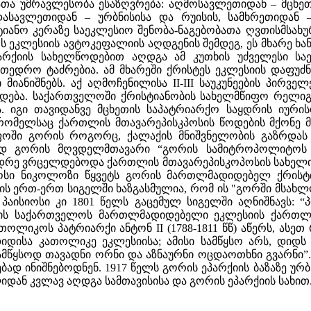
თა უმრავლესობა ესაზღვრება: აღმოსავლეთიდან – მცხეთ
დასავლეთიდან – ურბნისისა და რუისის, სამხრეთიდან 
სტიანო კერაზე საეკლესიო შენობა-ნაგებობათა ღვთისმს
ეკლესიის ავტოკეფალიის აღდგენის შემდეგ, ეს მხარე ხან 
პარქიის სახელწოდებით აღდგა ამ კუთხის უძველესი ს
ათედრო ტაძრებია. ამ მხარეში ქრისტეს ეკლესიის დაფუძნ
მიანიშნებს. აქ აღმოჩენილისა II-III საუკუნეების პირვ
რდება. საქართველოში ქრისტიანობის სახელმწიფო რელიგ
ა. იგი თავიდანვე მცხეთის საპატრიარქო საყდრის იურ
რომელსაც ქართლის მთავარეპისკპოსის წოდების მქონე 
ეფოში გორის როგორც, ქალაქის მნიშვნელობის გაზრდა
ლად გორის მღვდელმთავარი “გორის სამიტროპოლიტოს მ
დრე ვრცელდებოდა ქართლის მთავარეპისკოპოსის სახელ
ოსი ნიკოლოზი წყვეტს გორის მართლმადიდებელ ქრისტი
ლის ერთ-ერთ სიგელში ხაზგასმულია, რომ ის "გორში მსახ
 პაისიოსი კი 1801 წელს გაცემულ სიგელში აღნიშნავს: 
ლის საქართველოს მართლმადიდებელი ეკლესიის ქართლ-
ლიკოს პატრიარქი ანტონ II (1788-1811 წწ) აწერს, ასე
იდისა კათოლიკე ეკლესიისა; ამისი სამწყსო არს, დიდ
 სამწყსოდ თავადნი ორნი და აზნაურნი ოცდაოთხნი გვარნი”
ად ინიშნებოდნენ. 1917 წელს გორის ეპარქიის ბაზაზე ურ
დან კვლავ აღდგა სამთავისისა და გორის ეპარქიის სახით