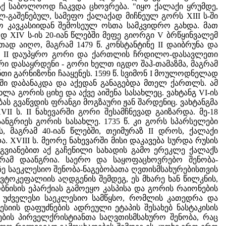
ა აქ საბოლოოდ ჩაკვდა ცხოვრება. "იყო ქალაქი ყრუმდე,
-გაშენებულ, სამეფო ქალაქად მიჩნეულ გორს XIII ს-ში
 კავკასიიდან შემოსეულ ოსთა სამკვიდრო გახდა. მათ
დ XIV ს-ის 20-იან წლებში მეფე გიორგი V ბრწყინვალემ
თად აიღო, მაგრამ 1479 წ. კონსტანტინე II დაიბრუნა და
დრე II დაუპყრო გორი და ქართლის ჩრდილო-დასავლეთი
ვარი დასაყრდენი - გორი ხელთ იგდო შაჰ-თამაზმა, მაგრამ
ნთი გარნიზონი ჩააყენეს. 1599 წ. სვიმონ I მოულოდნელად
რში დაბანაკდა და აქედან განაგებდა მთელ ქართლს. ამ
ხლა გორის ციხე და აქვე აიშენა სასახლეც. ვახტანგ VI-ის
ს გვაწვდის ფრანგი მოგზაური ჟან შარდენიც. ვახტანგმა
II ს. II ნახევარში გორი შესამჩნევად გაიზარდა. მე-18
აანგრიეს გორის სასახლე. 1735 წ. კი გორს სპარსელები
, მაგრამ 40-იან წლებში, თეიმურაზ II დროს, ქალაქი
XVIII ს. მეორე ნახევარში მისი დაკავება სურდა რუსის
ვიანებით აქ გაჩენილი სახადის გამო ერეკლე ქალაქს
ვრამ დაანგრია. საერო და საყოფაცხოვრებო შენობა-
ზე საეკლესიო შენობა-ნაგებობათა ღვთისმსახურებისთვის
ოკეფალიის აღდგენის შემდეგ, ეს მხარე ხან წილკნის,
რბნისის ეპარქიას გამოეყო კასპისა და გორის რაიონების
ს უძველესი საეკლესიო სამწყსო, რომლის კათედრა და
სიის დაფუძნების ადრეული ეტაპის შესახებ ნასტაკისის
ნეების პირველქრისტიანთა საღვთისმსახურო შენობა, რაც