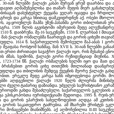
ს. 30-იან წლებში ქალაქი კასპი მურვან ყრუმ დაარბია დ
დავით აღმაშენებლისა და თამარ მეფის მიერ განახლებულ
საგან დასუსტებულ ქვეყანა ვეღარ იცავდა და ჩრდილო
ნგრიეს და კარგა ხნითაც დამკვიდრდნენ აქ. ოსები მხოლო
ელს, აყ-ყოიუნლეს შაჰმა უზუნ-ჰასანმა გორი თბილისთან ერ
ამაგრა. 1509 წლის აგვისტოში იმერეთის მეფე ალექსან
10 წ. დაიბრუნა. მე-16 საუკუნეში, 1559 წ. ლუარსაბ I მთა
ში მას ქალაქი ოსმალებმა წაართვეს და გორის ციხეში თავია
სუფლა. 1614 წ. საქართველოს შემოსეული შაჰ-აბას I გო
შეაფასა როსტომ ხანმაც. მან XVII ს. 30-იან წლებში განაა
ერთი ძირითადი სავაჭრო ქალაქი იყო, რის შესახებ ცნობა
ის ძმას, სვიმონს, ქალაქი გორი რეზიდენციად მიუჩინა. XV
, 1723-1734 წწ. ქალაქი ოსმალების ხელში იყო და მათ დ
ს ბრძანებით გორის ციხე თითქმის მთლიანად დაანგრიეს
ლდა და თბილისის შემდეგ ქვეყნის მეორე ქალაქი გახდა. 
ბით. ერეკლე მეფე კარგა ხანს იმყოფებოდა გორში. მოგ
ეებში აღდგენილი ქალაქი 1920 წელს ძლიერმა მიწისძ
ლი ძველი ტაძარიც დაზიანდა. უძველეს საქრისტიანო კერა
იოდში გახდა შესაძლებელი. საქართველოს ეკლესიის ავტ
ხვა ეპისკოპოსთა იურისდიქციაში შედიოდა. 1995 წ. რუის-უ
ა და გორის ეპარქიის სახელწოდებით აღდგა ამ კუთხი
ა გორის საკათედრო ტაძრებია. ამ მხარეში ქრისტეს ეკლე
 მონაცემები მიანიშნებს. აქ აღმოჩენილია II-III საუკუ