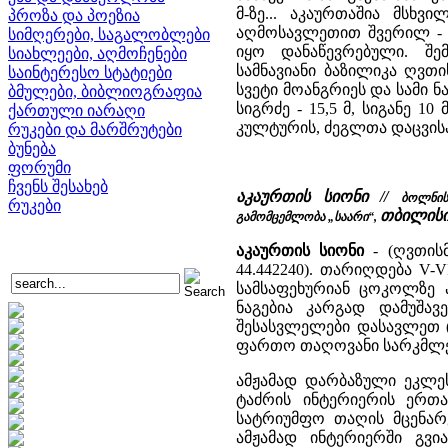
მ-ზე... აკაურთაშია მსხ
პროზა და პოეზია
აღმოსავლეთით შვერილ - წ
სიმღერები, საგალობლები
იყო დანაწევრებული. შე
სიახლეები, აღმოჩენები
სამნავიანი ბაზილიკა ღვთ
საინტერესო სტატიები
სვეტი მოანგრიეს და სამი ნ
ბმულები, ბიბლიოგრაფია
სიგრძე - 15,5 მ, სიგანე 
ქართული იარაღი
კულტურის, ძეგლთა დაცვისა 
რუკები და მარშრუტები
ბუნება
ფორუმი
ჩვენს შესახებ
აკაურთის სიონი //
ბოლნის
რუკები
თბილისი,
გამომცემლობა „საარი“,
აკაურთის სიონი
- (ღვთის
44.442240). თარიღდება V-
სამსაფეხურიან ცოკოლზე 
ნაგებია კარგად დამუშა
შესასვლელები დასავლეთ 
ფართო თაღოვანი სარკმლე
ამჟამად დარბაზული ეკლე
ტაძრის ინტერიერის ერთ
სატრიუმფო თაღის მცენარ
ამჟამად ინტერიერში გვია