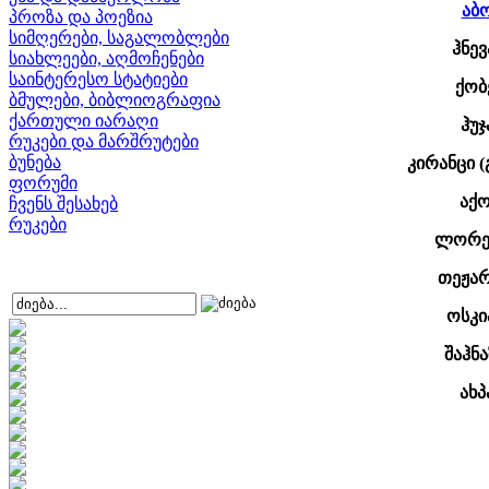
აბ
პროზა და პოეზია
სიმღერები, საგალობლები
ჰნევ
სიახლეები, აღმოჩენები
საინტერესო სტატიები
ქობ
ბმულები, ბიბლიოგრაფია
ქართული იარაღი
ჰუჯ
რუკები და მარშრუტები
ბუნება
კირანცი (
ფორუმი
აქ
ჩვენს შესახებ
რუკები
ლორეს
თეჟარ
ოსკი
შაჰნ
ახპ